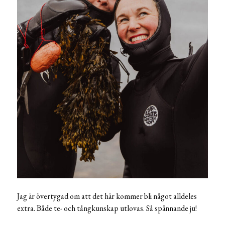
Jag är övertygad om att det här kommer bli något alldeles
extra. Både te- och tångkunskap utlovas. Så spännande ju!