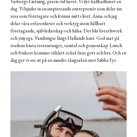
Varbergs Fästning, precis vid havet. Vi hyr kallbadhuset en
dag. Vi bjuder in en inspirerande entreprenör som delar sin
resa som företagare och kvinna mitt i livet. Anna och jag
delar våra erfarenheter och verktyg inom hållbart
företagande, självledarskap och hälsa. Det blir breathwork
och yinyoga. Vandringar längs Hallands kust. God mat på
stadens bästa restauranger, samtal och gemenskap. Lunch
och frukost kommer såklart också fixas gott och bra. Och en
dag ger vi oss ut på en mindre tångsafari mot Subbe Fyr.