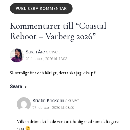
Kommentarer till “
Coastal
Reboot – Varberg 2026
”
Sara i Åre
skriver:
26 februari, 2026 kl. 18:03
Så otroligt fint och härligt, detta ska jag kika på!
Svara
Kristin Krickelin
skriver:
27 februari, 2026 kl. 08:56
Vilken dröm det hade varit att ha dig med som deltagare
sara