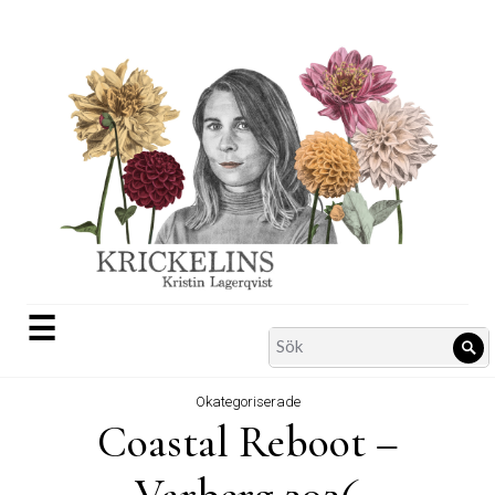
Skip
to
content
☰
Search
Sö
for:
Okategoriserade
Coastal Reboot –