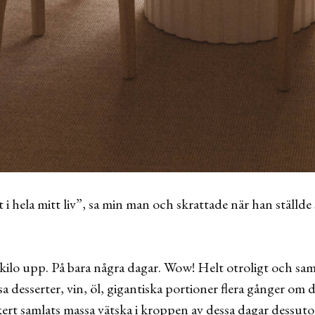
 i hela mitt liv”, sa min man och skrattade när han ställde 
 kilo upp. På bara några dagar. Wow! Helt otroligt och samt
 desserter, vin, öl, gigantiska portioner flera gånger om dag
säkert samlats massa vätska i kroppen av dessa dagar des