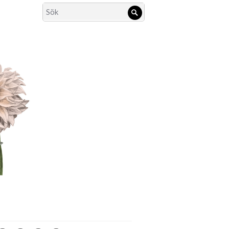
Search
Sök
for: