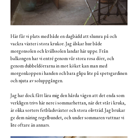
Här får vi plats med både en dagbädd att slumra på och
vackra växter i stora krukor. Jag älskar hur både
morgonsolen och kvällssolen landar här uppe. Från
balkongen har vi entré genom vår stora rosa dörr, och
genom dubbeldörrarna in mot köket kan man med
morgonkoppen i handen och bara glipa lite på spetsgardinen
och njuta av soluppgången.
Jag har dock fått lära mig den hårda vägen att det enda som
verkligen trivs här nere i sommarhettan, när det står i kruka,
är olika sorters fetbladsväxter och stora olivträd. Jag brukar
ge dem näring regelbundet, och under sommaren vattnar vi
lite oftare än annars.