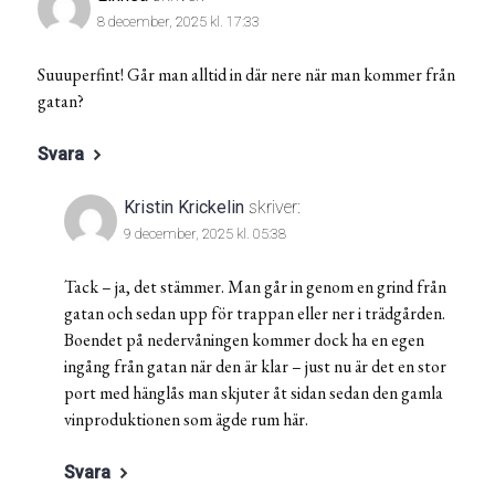
8 december, 2025 kl. 17:33
Suuuperfint! Går man alltid in där nere när man kommer från
gatan?
Svara
Kristin Krickelin
skriver:
9 december, 2025 kl. 05:38
Tack – ja, det stämmer. Man går in genom en grind från
gatan och sedan upp för trappan eller ner i trädgården.
Boendet på nedervåningen kommer dock ha en egen
ingång från gatan när den är klar – just nu är det en stor
port med hänglås man skjuter åt sidan sedan den gamla
vinproduktionen som ägde rum här.
Svara