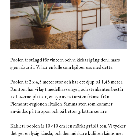
Poolen är stängd för vintern och vi kickar igång den i mars
igen nästa år. Vi har en kille som hjälper oss med detta.
Poolen är 2 x 4,5 meter stor och har ett djup på 1,45 meter.
Runtom har vi lagt medelhavssingel, och stenkanten består
av Luzerne-plattor
,
en typ av natursten främst från
Piemonte-regionen i Italien. Samma sten som kommer
användas på trappan och på betongplattan senare.
Kaklet i poolen är 10×10 cm i en mörkt gråblå ton. Vi tycker
det ger en lyxig känsla, och den mörkare kulören känns mer