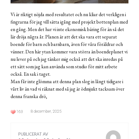
Vi är riktigt nöjda med resultatet och nu kliar det verkligen i
fingrarna för jag vill sätta igång med projekt bottenplan med
en gång. Men det har vi inte ekonomisk bäring för än så det
lär dröja några år. Planen är att det ska vara ett separat
boende för barn och barnbarn, även för våra föräldrar och
vänner. Den här ytan kommer vara störra än boendeplanet vi
nu lever på och jag tänker mig också att det ska inredas på
ett sätt som jag kan använda som studio för mitt arbete
också. En sak i taget.
Man får inte glömma att denna plan slog in långt tidigare i
vårt liv än vad vi räknat med så jag är ödmjukt tacksam över
denna franska drö,
8 december, 2025
163
PUBLICERAT AV