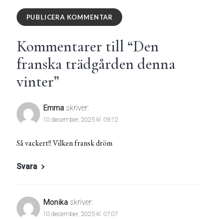
Kommentarer till “
Den
franska trädgården denna
vinter
”
Emma
skriver:
10 december, 2025 kl. 09:12
Så vackert!! Vilken fransk dröm
Svara
Monika
skriver:
10 december, 2025 kl. 07:07