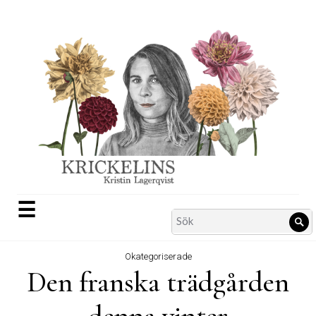
Skip
to
content
☰
Search
Sö
for:
Okategoriserade
Den franska trädgården