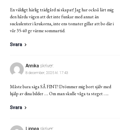
En väldigt härlig trädgård ni skapat! Jag har också lärt mig
den hårda vägen att det inte funkar med annat än
suckulenter i krukorna, inte ens tomater gillar att bo där i
vår 35-40 gr värme sommartid.
Svara
Annika
skriver:
8 december, 2025 kl. 17:43
Måste bara säga SÅ FINT! Drömmer mig bort själv med
hjälp av dina bilder …. Om man skulle våga ta steget …..
Svara
Linnea
skriver: