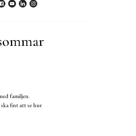
i sommar
med familjen.
ka fint att se hur