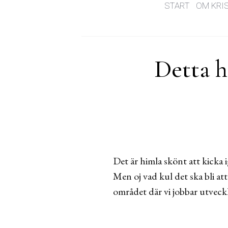
START
OM KRI
Detta h
Det är himla skönt att kicka
Men oj vad kul det ska bli at
området där vi jobbar utveck