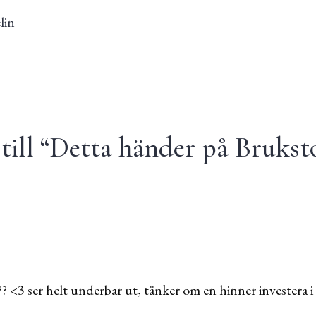
lin
ill “
Detta händer på Bruksto
3 ser helt underbar ut, tänker om en hinner investera i d