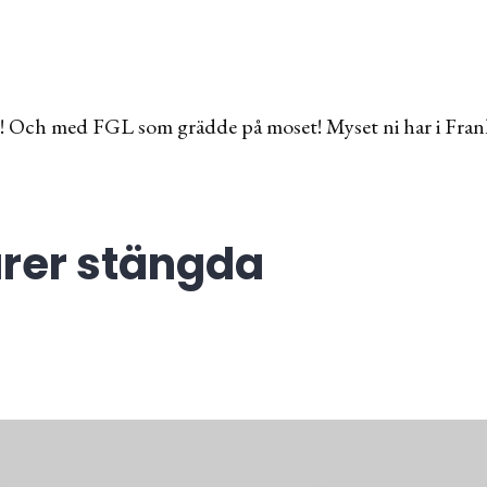
 ! Och med FGL som grädde på moset! Myset ni har i Frankri
er stängda
ing