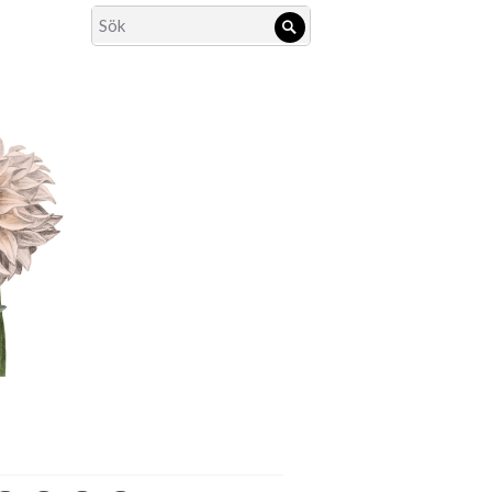
Search
Sök
for: