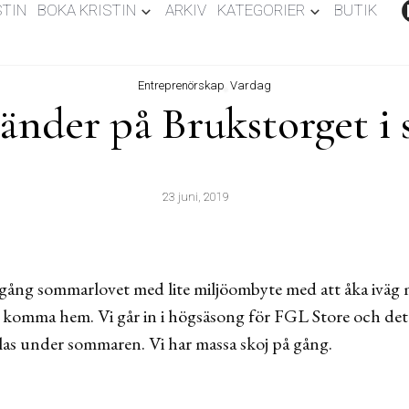
STIN
BOKA KRISTIN
ARKIV
KATEGORIER
BUTIK
Entreprenörskap
,
Vardag
änder på Brukstorget 
23 juni, 2019
 igång sommarlovet med lite miljöombyte med att åka iväg 
t komma hem. Vi går in i högsäsong för FGL Store och det s
las under sommaren. Vi har massa skoj på gång.