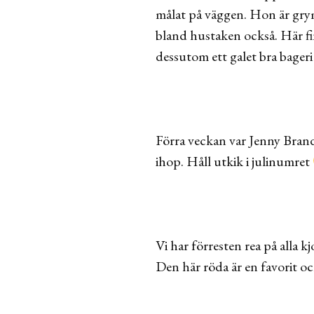
målat på väggen. Hon är grym
bland hustaken också. Här fi
dessutom ett galet bra bageri
Förra veckan var Jenny Brandt
ihop. Håll utkik i julinumret
Vi har förresten rea på alla k
Den här röda är en favorit och