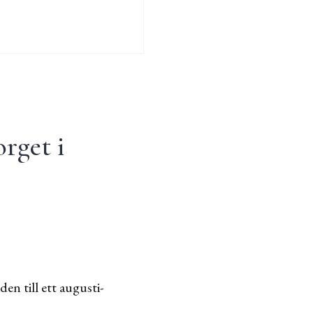
rget i
en till ett augusti-