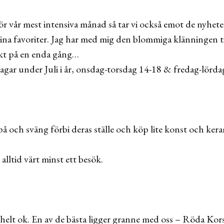
ör vår mest intensiva månad så tar vi också emot de nyhet
na favoriter. Jag har med mig den blommiga klänningen ti
åkt på en enda gång…
 dagar under Juli i år, onsdag-torsdag 14-18 & fredag-lörd
 på och sväng förbi deras ställe och köp lite konst och ker
lltid värt minst ett besök.
 helt ok. En av de bästa ligger granne med oss – Röda Kors