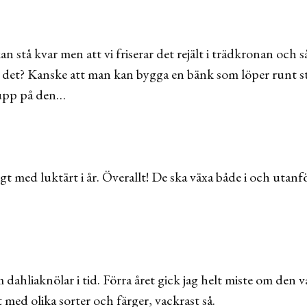
n stå kvar men att vi friserar det rejält i trädkronan och 
 det? Kanske att man kan bygga en bänk som löper runt s
 upp på den…
tligt med luktärt i år. Överallt! De ska växa både i och utanf
m dahliaknölar i tid. Förra året gick jag helt miste om den 
lt med olika sorter och färger, vackrast så.