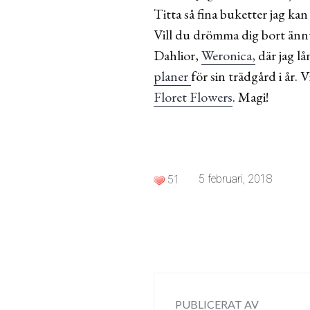
Titta så fina buketter jag ka
Vill du drömma dig bort ännu
Dahlior,
Weronica,
där jag lå
planer
för sin trädgård i år. 
Floret Flowers
. Magi!
5 februari, 2018
51
PUBLICERAT AV