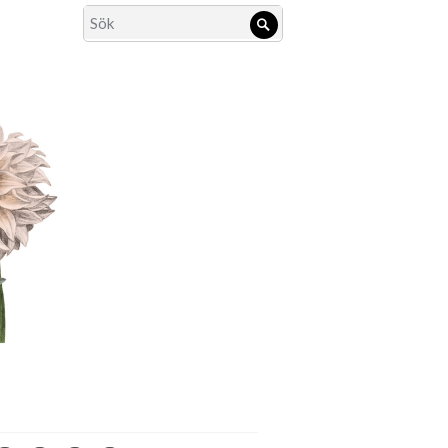
Search
Sök
for: