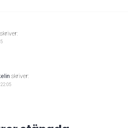
skriver:
05
kelin
skriver:
. 22:05