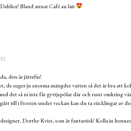
Dahlior! Bland annat Café au lait
:52
da, den är jättefin!
ädet, de suger ju enorma mängder vatten så det är bra att k
ed det så ni inte får gyttjepölar där och runt omkring v
gått till i frosten under veckan kan du ta sticklingar av d
designer, Dorthe Kvist, som är fantastisk! Kolla in henne