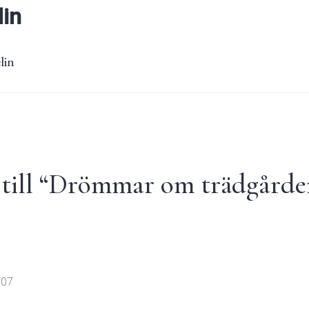
lin
lin
ill “
Drömmar om trädgårde
:07