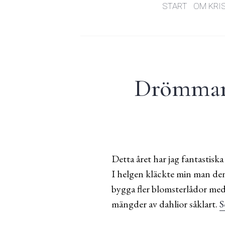
START
OM KRI
Drömmar 
Detta året har jag fantastisk
I helgen kläckte min man den 
bygga fler blomsterlådor med
mängder av dahlior såklart.
S