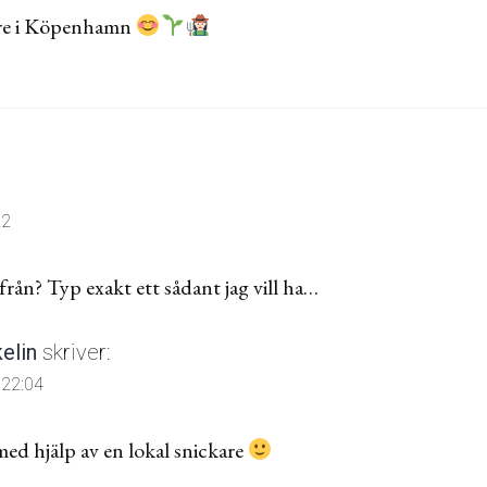
re i Köpenhamn
22
ifrån? Typ exakt ett sådant jag vill ha…
kelin
skriver:
. 22:04
med hjälp av en lokal snickare