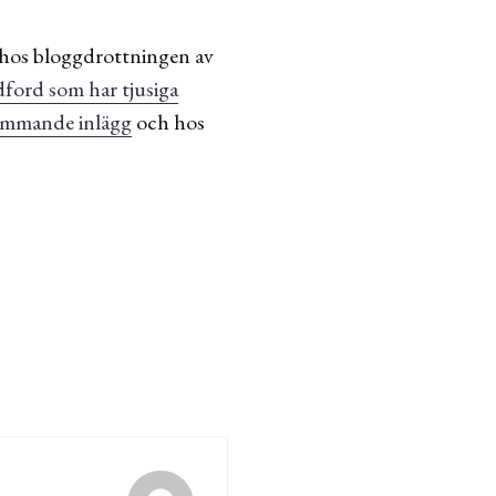
n hos bloggdrottningen av
ford som har tjusiga
lommande inlägg
och hos