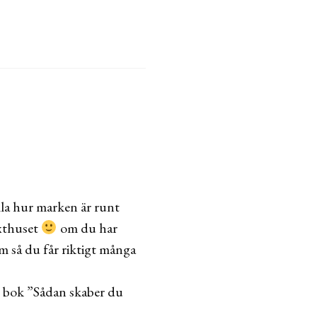
olla hur marken är runt
äxthuset
om du har
em så du får riktigt många
s bok ”Sådan skaber du