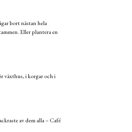
sågar bort nästan hela
tammen. Eller plantera en
ör växthus, i korgar och i
vackraste av dem alla – Café