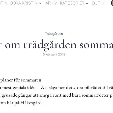
STIN
BOKA KRISTIN
ARKIV
KATEGORIER
BUTIK
Trädgården
om trädgården somma
5 februari, 2018
a planer för sommaren.
mest geniala idén – Att såga ner det stora pilträdet till 
 grusade gångar att smyga runt med bara sommarfötter på.
om här på Håkesgård.