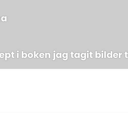
ing
na
pt i boken jag tagit bilder ti