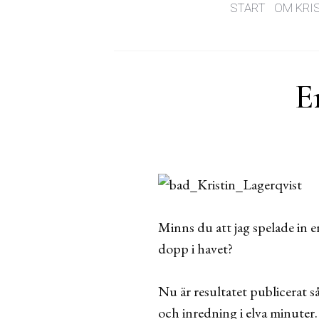
START
OM KRI
E
Minns du att jag spelade in 
dopp i havet?
Nu är resultatet publicerat s
och inredning i elva minuter.