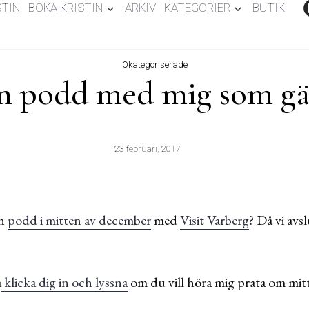
STIN
BOKA KRISTIN
ARKIV
KATEGORIER
BUTIK
Okategoriserade
n podd med mig som gä
23 februari, 2017
en
podd i mitten av december
med
Visit Varberg
? Då vi avs
å
klicka dig in och lyssna
om du vill höra mig prata om mitt 