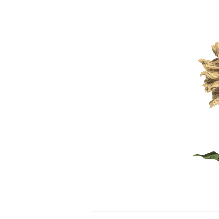
Skip
to
content