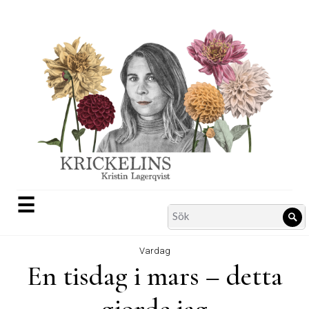
Skip
to
content
☰
Search
Sö
for:
Vardag
En tisdag i mars – detta