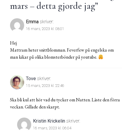
mars – detta gjorde jag
”
Emma
skriver:
16 mars, 2023 kl. 08:01
Hej
Mattram heter snittblomman. Feverfew på engelska om
man kikar på olika blomsterbönder på youtube.
Tove
skriver:
15 mars, 2023 kl. 22:46
Ska bli kul att hör vad du tycker om Natten. Läste den förra
veckan. Gillade den skarpt.
Kristin Krickelin
skriver:
16 mars, 2023 kl. 06:04