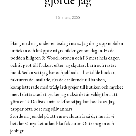
gjorde jag
15 mars, 2023
Häng med mig under en tisdag i mars. Jag drog upp mobilen
ur fickan och knäppte några bilder genom dagen. Hade
podden Billgren & Wood i öronen och P3 mest hela dagen
och åt gröt till frukost efter jag skjutsat barn och rastat
hund. Sedan satt jag här och jobbade – beställde böcker,
fakturerade, mailade, fixade ett ärende till banken,
kompletterade med trädgårdsgrejer till butiken och mycket
mer. I detta stadiet tycker jag också det är väldigt bra att
göra en ToDo-lista i min telefon så jag kan bocka av. Jag
tappar ofta bort mig själv annars.
Störde mig en del på att euro-valutan är så dyr nu när vi
betalar så mycket utländska fakturor. Ont i magen och
jobbigt.