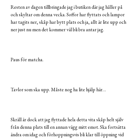
Resten av dagen tillbringade jag i butiken där jag håller på
och skyltar om denna vecka. Soffor har flyttats och lampor
har tagits ner, skåp har bytt plats och ja, allt är lite upp och
ner just nu men det kommer väl bli bra antar jag.
Paus för matcha.
Tavlor som ska upp. Måste nog ha lite hjälp här…
Skräll är dock att jag flyttade hela detta vita skåp helt själv
från denna plats till en annan vägg mitt emot. Ska fortsätta
ändra om idag och förhoppningsvis bli klar till öppning vid