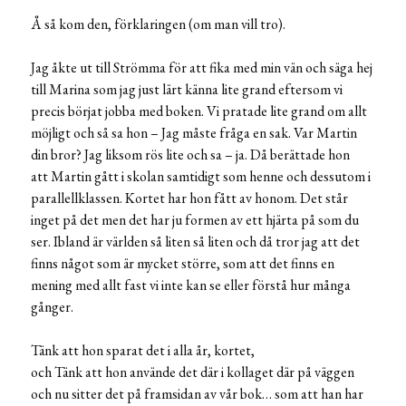
Å så kom den, förklaringen (om man vill tro).
Jag åkte ut till Strömma för att fika med min vän och säga hej
till Marina som jag just lärt känna lite grand eftersom vi
precis börjat jobba med boken. Vi pratade lite grand om allt
möjligt och så sa hon – Jag måste fråga en sak. Var Martin
din bror? Jag liksom rös lite och sa – ja. Då berättade hon
att Martin gått i skolan samtidigt som henne och dessutom i
parallellklassen. Kortet har hon fått av honom. Det står
inget på det men det har ju formen av ett hjärta på som du
ser. Ibland är världen så liten så liten och då tror jag att det
finns något som är mycket större, som att det finns en
mening med allt fast vi inte kan se eller förstå hur många
gånger.
Tänk att hon sparat det i alla år, kortet,
och Tänk att hon använde det där i kollaget där på väggen
och nu sitter det på framsidan av vår bok… som att han har