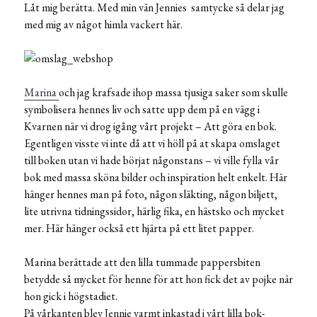
Låt mig berätta. Med min vän Jennies samtycke så delar jag
med mig av något himla vackert här.
Marina
och jag krafsade ihop massa tjusiga saker som skulle
symbolisera hennes liv och satte upp dem på en vägg i
Kvarnen när vi drog igång vårt projekt – Att göra en bok.
Egentligen visste vi inte då att vi höll på at skapa omslaget
till boken utan vi hade börjat någonstans – vi ville fylla vår
bok med massa sköna bilder och inspiration helt enkelt. Här
hänger hennes man på foto, någon släkting, någon biljett,
lite utrivna tidningssidor, härlig fika, en hästsko och mycket
mer. Här hänger också ett hjärta på ett litet papper.
Marina berättade att den lilla tummade pappersbiten
betydde så mycket för henne för att hon fick det av pojke när
hon gick i högstadiet.
På vårkanten blev Jennie varmt inkastad i vårt lilla bok-