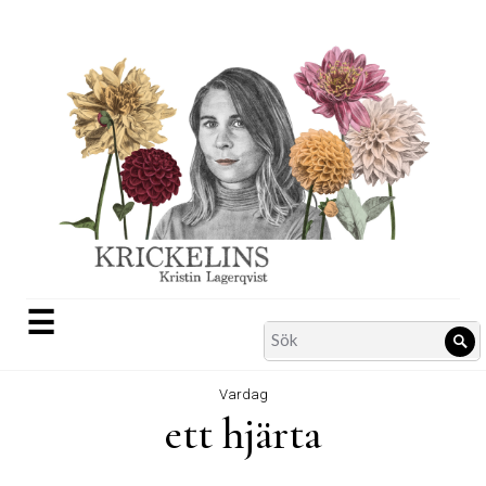
Skip
to
content
☰
Search
Sö
for:
Vardag
ett hjärta