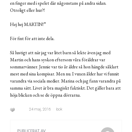
en finger med i spelet där någonstans på andra sidan.
Otroligt eller hur?!
Hej hej MARTIN!”
För fint för att inte dela.
Så lustigt att när jag var litet barn så lekte även jag med
Martin och hans syskon eftersom våra föräldrar var
sommarvänner. Jennie var tio år äldre så hon hängde såklart
mest med sina kompisar. Men nu. I vuxen ålder har vi funnit
varandra via sociala medier. Marina och jag fann varandra på
samma sätt. Livet är bra magiskt faktiskt. Det gäller bara att
höja blicken och se de öppna dörrarna.
24 maj, 2016
bok
PUBLICERAT AV