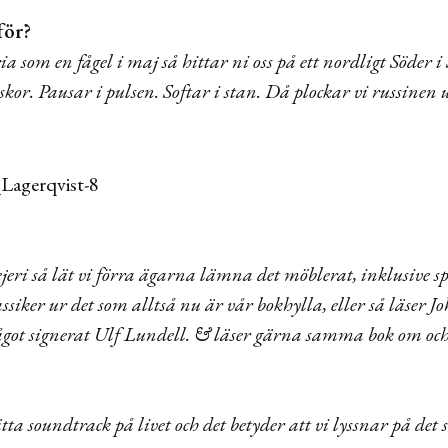
för?
ria som en fågel i maj så hittar ni oss på ett nordligt Söder
or. Pausar i pulsen. Softar i stan. Då plockar vi russinen 
eri så lät vi förra ägarna lämna det möblerat, inklusive s
ssiker ur det som alltså nu är vår bokhylla, eller så läser 
något signerat Ulf Lundell. & läser gärna samma bok om oc
tta soundtrack på livet och det betyder att vi lyssnar på det s