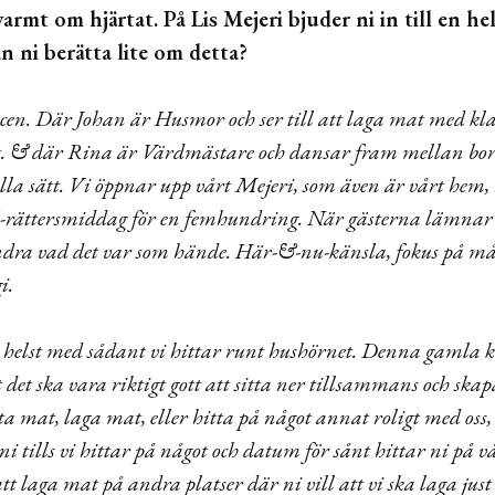
armt om hjärtat. På Lis Mejeri bjuder ni in till en h
n ni berätta lite om detta?
scen. Där Johan är Husmor och ser till att laga mat med kl
t. & där Rina är Värdmästare och dansar fram mellan borde
 alla sätt. Vi öppnar upp vårt Mejeri, som även är vårt hem,
rättersmiddag för en femhundring. När gästerna lämnar oss
undra vad det var som hände. Här-&-nu-känsla, fokus på må
gi.
h helst med sådant vi hittar runt hushörnet. Denna gamla k
 det ska vara riktigt gott att sitta ner tillsammans och skap
ta mat, laga mat, eller hitta på något annat roligt med oss, 
 ni tills vi hittar på något och datum för sånt hittar ni på 
t laga mat på andra platser där ni vill att vi ska laga jus