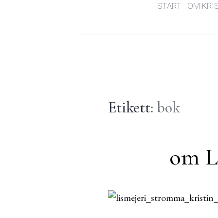
START
OM KRI
Etikett:
bok
om L