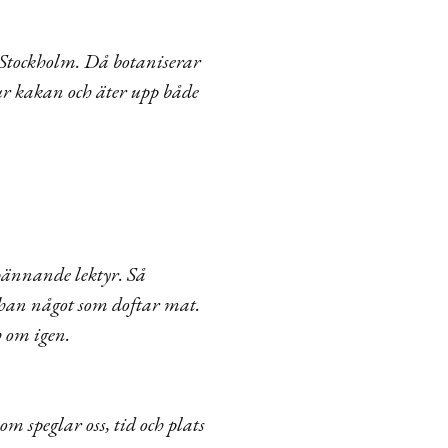
 i Stockholm. Då botaniserar
ur kakan och äter upp både
pännande lektyr. Så
Johan något som doftar mat.
h om igen.
om speglar oss, tid och plats