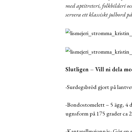
med aptitreteri, folkbilderi o
servera ett klassiskt julbord på
Slutligen – Vill ni dela m
-Surdegsbröd gjort på lantve
-Bondostomelett – 5 ägg, 4 dl
ugnsform på 175 grader ca 2
-Kantarellmajonnäs- Gör en m