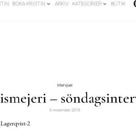
STIN
BOKA KRISTIN
ARKIV
KATEGORIER
BUTIK
Intervjuer
ismejeri – söndagsinter
6 november, 2016