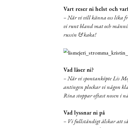
Vart reser ni helst och var
– När vi vill känna oss lika f
vi runt bland mat och människ
russin & kaka!
Vad läser ni?
– När vi spontanköpte Lis Mej
antingen plockar vi någon kla
Rina stoppar oftast nosen i 
Vad lyssnar ni på
– Vi fullständigt älskar att sä