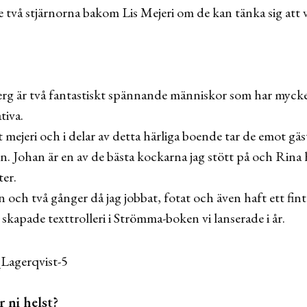
e två stjärnorna bakom Lis Mejeri om de kan tänka sig att 
rg är två fantastiskt spännande människor som har mycke
tiva.
t mejeri och i delar av detta härliga boende tar de emot gäs
en. Johan är en av de bästa kockarna jag stött på och Rin
ter.
n och två gånger då jag jobbat, fotat och även haft ett fi
kapade texttrolleri i Strömma-boken vi lanserade i år.
r ni helst?