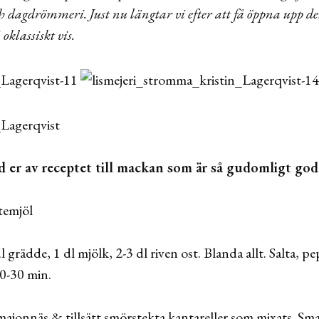
ch dagdrömmeri. Just nu längtar vi efter att få öppna upp det
 oklassiskt vis.
ed er av receptet till mackan som är så gudomligt god
temjöl
 grädde, 1 dl mjölk, 2-3 dl riven ost. Blanda allt. Salta, p
0-30 min.
ajonnäs & tillsätt smörstekta kantareller som mixats. Sma