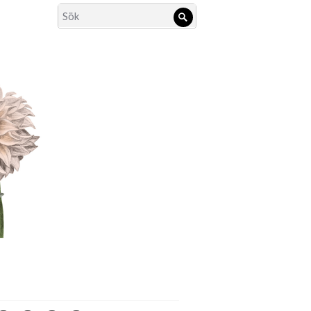
Search
Sök
for: