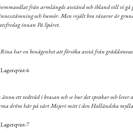
 hemmaodlat från armlängds avstånd och ibland vill vi gå på
sinnesstämning och humör. Men rejält bra råvaror är grunden
atsfredag innan På Spåret.
 Rina har en benägenhet att försöka avstå från gräddstuva
 ännu ett vedträd i brasan och se hur det sprakar och lever 
 varma dröm här på vårt Mejeri mitt i den Halländska myll