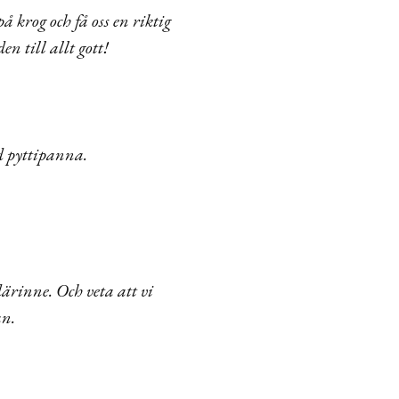
 krog och få oss en riktig
 till allt gott!
d pyttipanna.
därinne. Och veta att vi
an.