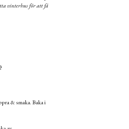
ta vinterhus för att få
?
eppra & smaka. Baka i
ka av.