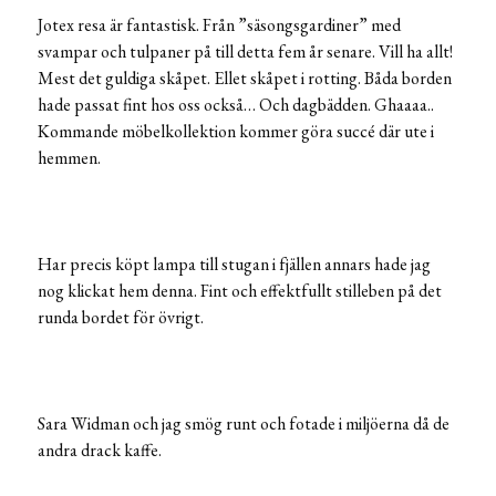
Jotex resa är fantastisk. Från ”säsongsgardiner” med
svampar och tulpaner på till detta fem år senare. Vill ha allt!
Mest det guldiga skåpet. Ellet skåpet i rotting. Båda borden
hade passat fint hos oss också… Och dagbädden. Ghaaaa..
Kommande möbelkollektion kommer göra succé där ute i
hemmen.
Har precis köpt lampa till stugan i fjällen annars hade jag
nog klickat hem denna. Fint och effektfullt stilleben på det
runda bordet för övrigt.
Sara Widman och jag smög runt och fotade i miljöerna då de
andra drack kaffe.