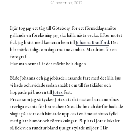
23 november, 2017
Igår tog jag ett tåg till Göteborg för ett förmiddagsmöte
gällande en föreläsning jag ska hålla nästa vecka. Efter mötet
fick jag brått med kameran hem till
Johanna Bradford
. Det
blir mörkt tidigt om dagarna i november. Mardröm för en
fotograf…
Har man otur så är det mörkt hela dagen.
Både Johanna och jag jobbade i rasande fart med det lilla ljus
vi hade och svidade sedan snabbt om till festkläder och
hoppade på bussen till
Jotex
fest.
Precis som jag så tycker Jotex att det nästan bara anordnas
trevliga events för branschen i Stockholm och därför hade de
slagit på stort och hämtade upp oss i en limousinbuss fylld
med glatt humör och förfriskningar. På plats i Jotex lokaler
så fick vi en rundtur bland tjusigt stylade miljöer. Här