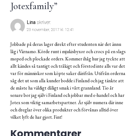
Jotexfamily
”
Lina
skriver:
23 november, 2017 kl. 12:41
Jobbade på deras lager direkt efter studenten när det ännu
låg i Värnamo. Körde runt i mjukisbyxor och crocs på en slags
moped och plockade orders. Kommer ihåg hur jag tyckte att
allt kändes så tantigt och tråkigt och förstod inte alls var det
var för människor som köpte saker därifrån. Utifrån orderna
såg det ut som alla kunder bodde i Finland och jag tänkte att
de måste ha väldigt dåligt smak i vårt grannland. Tio år
senare bor jag själv i Finland och jobbar med e-handel och har
Jotex som viktig samarbetspartner. Är själv numera där inne
och dreglar över olika produkter och förvånas alltid över
vilket lyft de har gjort. Fint!
Kommentarer