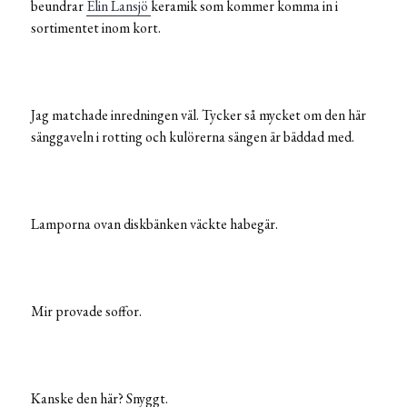
beundrar
Elin Lansjö
keramik som kommer komma in i
sortimentet inom kort.
Jag matchade inredningen väl. Tycker så mycket om den här
sänggaveln i rotting och kulörerna sängen är bäddad med.
Lamporna ovan diskbänken väckte habegär.
Mir provade soffor.
Kanske den här? Snyggt.