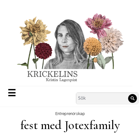
Skip
to
content
☰
Search
Sö
for:
Entreprenörskap
fest med Jotexfamily