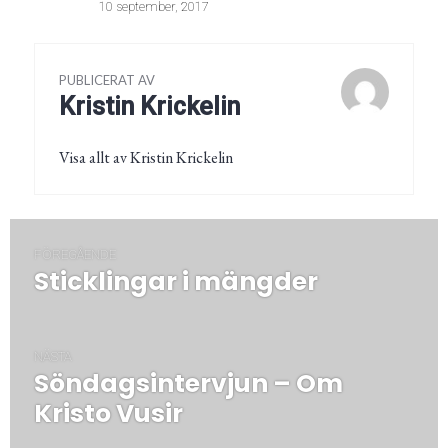
10 september, 2017
PUBLICERAT AV
Kristin Krickelin
Visa allt av Kristin Krickelin
Inläggsnavigering
FÖREGÅENDE
Sticklingar i mängder
Föregående
post:
NÄSTA
Söndagsintervjun – Om
Nästa
post:
Kristo Vusir