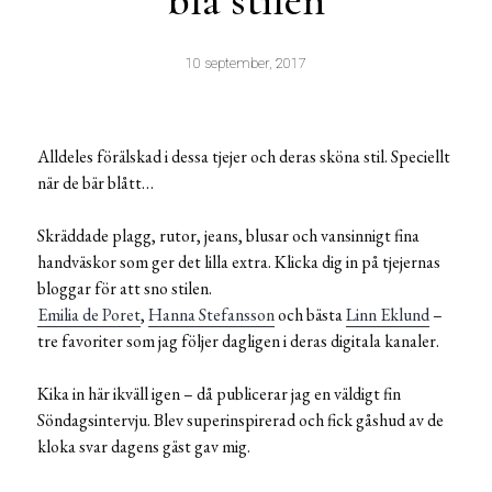
blå stilen
10 september, 2017
Alldeles förälskad i dessa tjejer och deras sköna stil. Speciellt
när de bär blått…
Skräddade plagg, rutor, jeans, blusar och vansinnigt fina
handväskor som ger det lilla extra. Klicka dig in på tjejernas
bloggar för att sno stilen.
Emilia de Poret
,
Hanna Stefansson
och bästa
Linn Eklund
–
tre favoriter som jag följer dagligen i deras digitala kanaler.
Kika in här ikväll igen – då publicerar jag en väldigt fin
Söndagsintervju. Blev superinspirerad och fick gåshud av de
kloka svar dagens gäst gav mig.