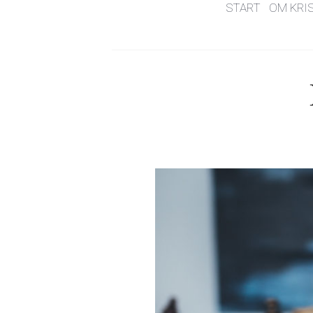
START
OM KRI