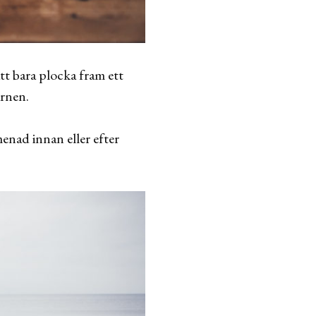
att bara plocka fram ett
arnen.
menad innan eller efter