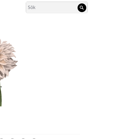
Search
Sök
for: