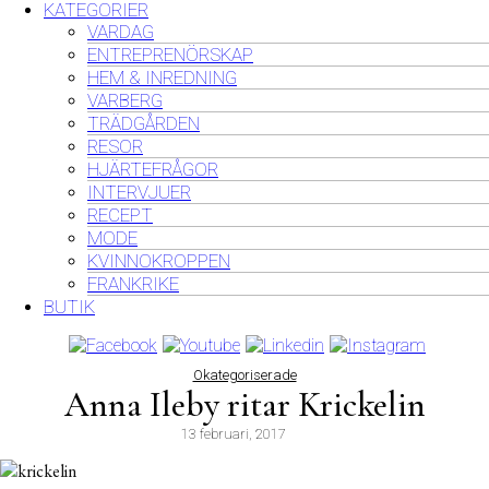
KATEGORIER
VARDAG
ENTREPRENÖRSKAP
HEM & INREDNING
VARBERG
TRÄDGÅRDEN
RESOR
HJÄRTEFRÅGOR
INTERVJUER
RECEPT
MODE
KVINNOKROPPEN
FRANKRIKE
BUTIK
Okategoriserade
Anna Ileby ritar Krickelin
13 februari, 2017