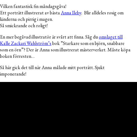
Vilken fantastisk fin måndagsgåva!
Ett porträtt illustrerat av bästa
Anna Ileby
. Blir alldeles rosig om
kinderna och pirrig i magen.
Så smickrande och roligt!
En mer begåvad illustratör är svårt att finna. Såg du
omslaget till
Kalle Zackari Wahlström’s
bok ”Starkare som en björn, snabbare
som en örn”? Der är Anna som illustrerat mästerverket. Måste köpa
boken förresten…
Så här gick det till när Anna målade mitt porträtt. Sjukt
imponerande!