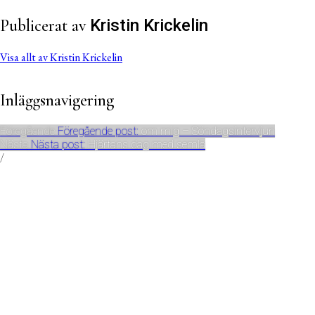
Publicerat av
Kristin Krickelin
Visa allt av Kristin Krickelin
Inläggsnavigering
Föregående
Föregående post:
om mig – Söndagsintervjun
Nästa
Nästa post:
Hjärtans dag med semla
/