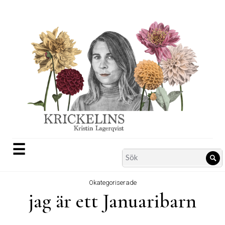
Skip
to
content
☰
Search
Sö
for:
Okategoriserade
jag är ett Januaribarn