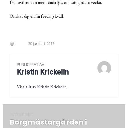
frukostbrickan med tända ljus och sång nästa vecka.
Önskar dig en fin fredagskväll.
20 januari, 2017
PUBLICERAT AV
Kristin Krickelin
Visa allt av Kristin Krickelin
Inläggsnavigering
FÖREGÅENDE
Borgmästargården i
Föregående