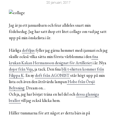
20 januari, 2017
Jag är ju ett januaribarn och firar alldeles snart min
födelsedag. Jag har satt ihop ett litet collage om vad jag satt
upp på min önskelista i år.
Härliga
doftljus
fyller jag gärna hemmet med i januari och jag
skulle också vilka sätta min första vårblomma i den
fina
krukan Kakan Hermansson designat för Artilleriet
i år. Nya
dojor från Veja
, ja tack. Den fina
blå t-shirten kommer från
Filippa K
. En ny
doft från AGONIST
står högt upp på min
lista och även den åtråvärda lampan
Hobo från Örsjö
Belysning
. Dream on…
Och ja, jag har börjat träna en hel del och
dessa glansiga
brallor
vill jag också klicka hem.
Håller tummarna för att något av detta bärs in på