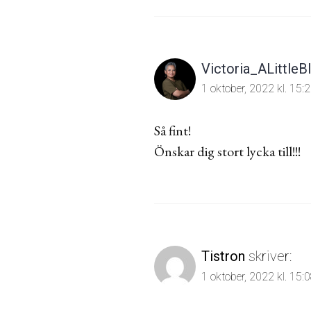
Victoria_ALittleBl
1 oktober, 2022 kl. 15:
Så fint!
Önskar dig stort lycka till!!!
Tistron
skriver:
1 oktober, 2022 kl. 15: