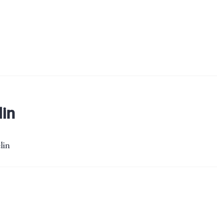
lin
lin