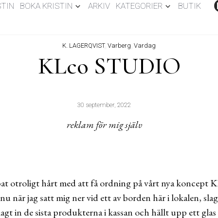
STIN
BOKA KRISTIN
ARKIV
KATEGORIER
BUTIK
K. LAGERQVIST
,
Varberg
,
Vardag
KLco STUDIO
30 september, 2022
reklam för mig själv
obbat otroligt hårt med att få ordning på vårt nya konce
u när jag satt mig ner vid ett av borden här i lokalen, sla
lagt in de sista produkterna i kassan och hällt upp ett glas