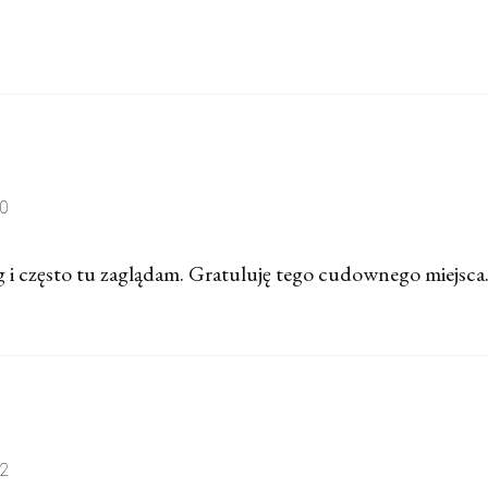
10
 i często tu zaglądam. Gratuluję tego cudownego miejsca
52