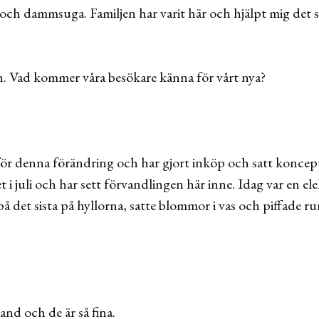
m och dammsuga. Familjen har varit här och hjälpt mig det s
an. Vad kommer våra besökare känna för vårt nya?
nför denna förändring och har gjort inköp och satt koncept 
 i juli och har sett förvandlingen här inne. Idag var en el
 på det sista på hyllorna, satte blommor i vas och piffade r
nd och de är så fina.