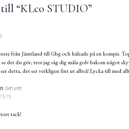
ill “
KLco STUDIO
”
10
s reste från Jämtland till Gbg och hälsade på en kompis. To
 få se det du gör, tror jag såg dig måla golv bakom något s
er detta, det ser verkligen fint ut alltså! Lycka till med all
in
skriver:
 15:15
stort tack!