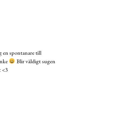
g en spontanare till
kynke
Blir väldigt sugen
t <3