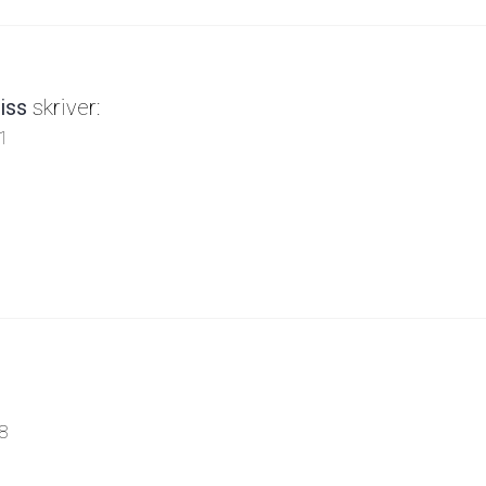
iss
skriver:
21
08