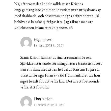
Nä, eftersom det är helt solklart att Kristins
engagemang inte kommer ur cynism utan ut syskonskap
med drabbade, och dessutom ur egna erfarenheter… så
behöver vi kanske ej ifrågasätta. Jag räknar med att
kollektionen är smart rakt igenom. <3
Hej
skriver:
8 mars, 2018 kl. 09:01
Samt: Kristin lämnar ut sina trauman inför oss.
Självklart stärkande för många läsare (statistiskt sett
kan en räkna med att en hel del av Kristins följare är
utsatta för ngn form av våld från män). Det tar hon
inget betalt för att vi får läsa. Det är ett förtroende
vi får. Att förvalta.
Linn
skriver:
11 mars, 2018 kl. 18:11