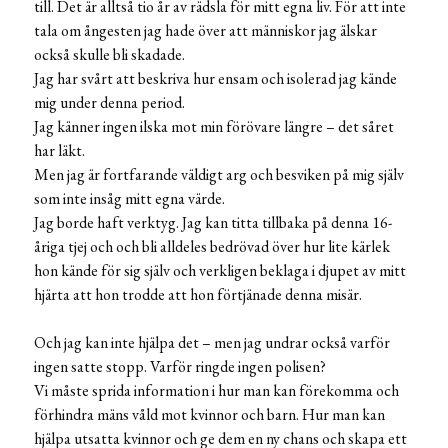
till. Det är alltså tio år av rädsla för mitt egna liv. För att inte
tala om ångesten jag hade över att människor jag älskar
också skulle bli skadade.
Jag har svårt att beskriva hur ensam och isolerad jag kände
mig under denna period.
Jag känner ingen ilska mot min förövare längre – det såret
har läkt.
Men jag är fortfarande väldigt arg och besviken på mig själv
som inte insåg mitt egna värde.
Jag borde haft verktyg. Jag kan titta tillbaka på denna 16-
åriga tjej och och bli alldeles bedrövad över hur lite kärlek
hon kände för sig själv och verkligen beklaga i djupet av mitt
hjärta att hon trodde att hon förtjänade denna misär.
Och jag kan inte hjälpa det – men jag undrar också varför
ingen satte stopp. Varför ringde ingen polisen?
Vi måste sprida information i hur man kan förekomma och
förhindra mäns våld mot kvinnor och barn. Hur man kan
hjälpa utsatta kvinnor och ge dem en ny chans och skapa ett