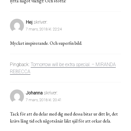
lyfta något viktigt! Och stötta!
Hej
skriver:
7 mars, 2018 kl. 22:24
Mycket inspirerande. Och superfin bild.
Pingback:
Tomorrow will be extra special. – MIRANDA
REBECCA
Johanna
skriver:
7 mars, 2018 kl. 20:41
Tack för att du delar med dig med dessa bitar ur ditt liv, det
krävs lång tid och någotsånär läkt själ för att orkar dela.