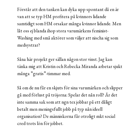
Förstår att den tanken kan dyka upp spontant då en är
van att se typ HM profitera på kvinnors lidande
samtidigt som HM orsakar många kvinnor lidande. Men
låt oss ej blanda ihop stora varumärkens feminist-
Washing med små aktörer som väljer att nischa sig som
medsystrar?
Såna här projekt ger sällan någon stor vinst. Jag kan
tänka mig att Kristin och Rebecka Miranda arbetar sjukt
många ”gratis”-timmar med.
Så om de nu får en skjuts för sina varumärken och slipper
gå med förlust på tröjorna: Spelar det nån roll? Är det
inte samma sak som att ngn tex jobbar på ett dåligt
betalt men meningsfullt jobb på typ nån ideell
organisation? De människorna får otroligt mkt social
cred trots lön för jobbet.