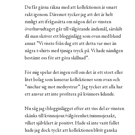
Du får gärna räkna med att kollektionen är smart
rakt igenom. Däremot tycker jag att det är helt
rimligt att ifrågasätta om någon del av vinsten
överhuvudtaget går till välgörande ändamål, särskilt
då man skriver ett blogginlägg som ovan med bland
annat ”Vi visste från dag ett att detta var mer än
några t-shirts med tjusiga tryck på. Vi hade nämligen
bestämt oss för att göra skillnad”.
För mig spelar det ingen roll om det är ett stort eller
litet bolag som lanserar kollektioner som ovan och
”nischar sig mot medsystrar”. Jag tycker att alla har
ett ansvar att inte profitera på kvinnors lidande.
Nu såg jag i blogginlägget efter att viss del av vinsten
skänks till kvinnojour/välgörenhet/minnsejexakt,
vilket självklart är positivt. Hade så inte varit fallet
hade jag dock tyckt att kollektionen blivit ganska