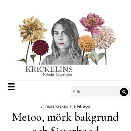
Skip
to
content
☰
Search
Sö
for:
Entreprenörskap
,
Hjärtefrågor
Metoo, mörk bakgrund