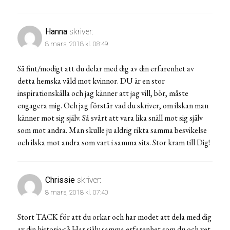
Hanna
skriver:
8 mars, 2018 kl. 08:49
Så fint/modigt att du delar med dig av din erfarenhet av
detta hemska våld mot kvinnor. DU är en stor
inspirationskälla och jag känner att jag vill, bör, måste
engagera mig. Och jag förstår vad du skriver, om ilskan man
känner mot sig själv. Så svårt att vara lika snäll mot sig själv
som mot andra. Man skulle ju aldrig rikta samma besvikelse
och ilska mot andra som vart i samma sits. Stor kram till Dig!
Chrissie
skriver:
8 mars, 2018 kl. 07:40
Stort TACK för att du orkar och har modet att dela med dig
av din historia<3 Har själv samma erfarenhet som du och vet