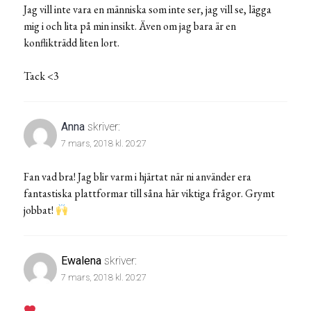
Jag vill inte vara en människa som inte ser, jag vill se, lägga
mig i och lita på min insikt. Även om jag bara är en
konflikträdd liten lort.
Tack <3
Anna
skriver:
7 mars, 2018 kl. 20:27
Fan vad bra! Jag blir varm i hjärtat när ni använder era
fantastiska plattformar till såna här viktiga frågor. Grymt
jobbat!
Ewalena
skriver:
7 mars, 2018 kl. 20:27