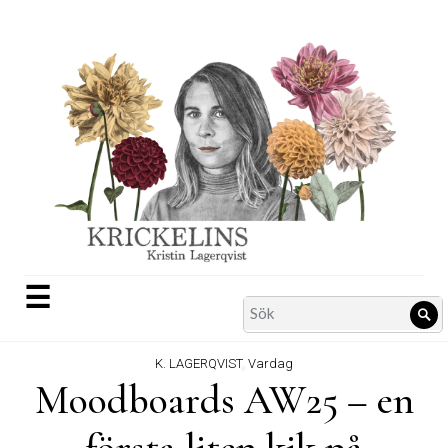
Skip
to
content
☰
Search
Sö
for:
K. LAGERQVIST
,
Vardag
Moodboards AW25 – en