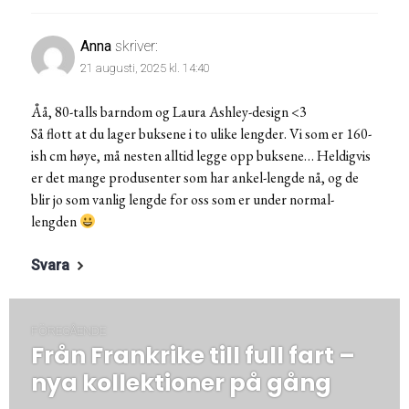
Anna
skriver:
21 augusti, 2025 kl. 14:40
Åå, 80-talls barndom og Laura Ashley-design <3
Så flott at du lager buksene i to ulike lengder. Vi som er 160-
ish cm høye, må nesten alltid legge opp buksene… Heldigvis
er det mange produsenter som har ankel-lengde nå, og de
blir jo som vanlig lengde for oss som er under normal-
lengden
Svara
Inläggsnavigering
FÖREGÅENDE
Från Frankrike till full fart –
Föregående
post:
nya kollektioner på gång