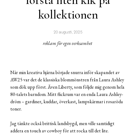
första liten kik på
kollektionen
20 augusti, 2025
reklam för egen verksamhet
När min kreativa hjärna började snurra inför skapandet av
AW25 var det de klassiska blommönstren från Laura Ashley
som dök upp först. Även Liberty, som följde mig genom hela
80-talets barndom. Mitt flickrum var en enda Laura Ashley-
dröm – gardiner, kuddar, överkast, lampskärmar i rosaröda
toner.
Jag tänkte också brittisk landsbygd, men ville samtidigt
addera en touch av cowboy för att rocka till det lite.