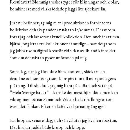
Resultatet? Blommiga viskostyger för klänningar och kjolar,
kombinerat med välskräddade plagg i lite tjockare lin.
Just nu befinner jag mig mitt i produktionen för vinterns
kollektion och skapandet av nästa vår/sommar. Dessutom
fotar jag och lanserar aktuell kollektion. Det innebär att min
hjärna jonglerar tre kollektioner samtidigt – samtidigt som
jag jobbar som digital kreatör vid sidan av. Ibland känns det
som om det nästan pyser ur öronen på mig.
Som idag, när jag försökte filma content, skicka in en
deadline och samtidigt samla inspiration till morgondagens
plåtning. Till slut lade jag mig bara på soffan och satte på
”Hela Sverige bakar” – kanske det mest hjärndöda man kan
vila ögonen på när Samir och Viktor bakar hallongrottor.
Men det funkar. Efter en kaffe var hjärnan igång igen.
Ett löppass senare idag, och så avslutar jag kvällen i bastun.
Det brukar rädda både kropp och knopp.