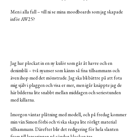
Men i alla fall – vill ni se mina moodboards som jag skapade
inför AW25?
Jag har plockat in en ny kulör som går åt havre och en
denimblå – två nyanser som känns så fina tillsammans och
även ihop med det mönstrade. Jag ska bli bättre på att fota
mig själv i plaggen och visa er mer, men igår knäppte jag de
här bilderna lite snabbt mellan middagen och seriestunden
med killarna.
Imorgon väntar plåtning med modell, och på fredag kommer
min vän Simon förbi och vi ska skapa lite rörligt material
tillsammans. Därefter blir det redigering för hela slanten
fram till lanseringen på söndag klockan tre.