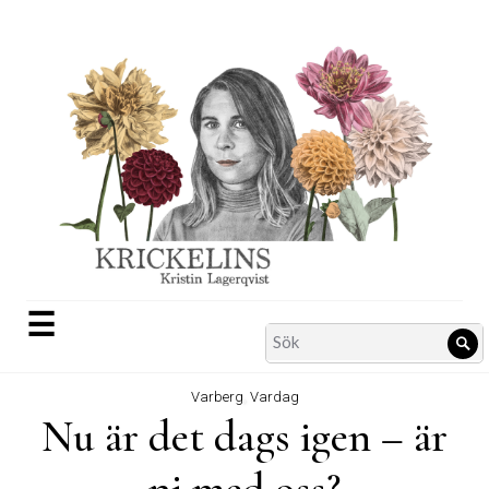
Skip
to
content
☰
Search
Sö
for:
Varberg
,
Vardag
Nu är det dags igen – är