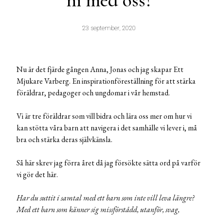
ni med oss?
23 september, 2020
Nu är det fjärde gången Anna, Jonas och jag skapar Ett
Mjukare Varberg. En inspirationföreställning för att stärka
föräldrar, pedagoger och ungdomar i vår hemstad.
Vi är tre föräldrar som vill bidra och lära oss mer om hur vi
kan stötta våra barn att navigera i det samhälle vi lever i, må
bra och stärka deras självkänsla.
Så här skrev jag förra året då jag försökte sätta ord på varför
vi gör det här.
Har du suttit i samtal med ett barn som inte vill leva längre?
Med ett barn som känner sig missförstådd, utanför, svag,