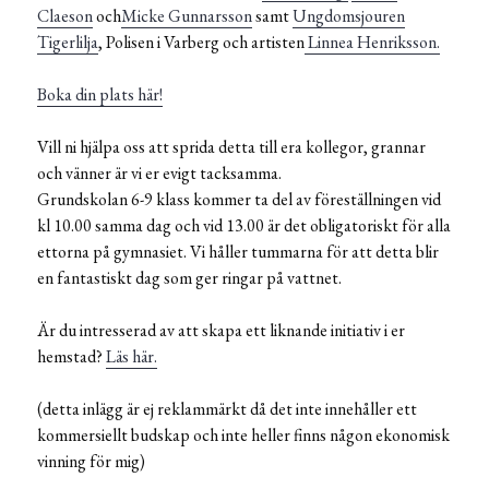
Claeson
och
Micke Gunnarsson
samt
Ungdomsjouren
Tigerlilja
, Polisen i Varberg och artisten
Linnea Henriksson.
Boka din plats här!
Vill ni hjälpa oss att sprida detta till era kollegor, grannar
och vänner är vi er evigt tacksamma.
Grundskolan 6-9 klass kommer ta del av föreställningen vid
kl 10.00 samma dag och vid 13.00 är det obligatoriskt för alla
ettorna på gymnasiet. Vi håller tummarna för att detta blir
en fantastiskt dag som ger ringar på vattnet.
Är du intresserad av att skapa ett liknande initiativ i er
hemstad?
Läs här.
(detta inlägg är ej reklammärkt då det inte innehåller ett
kommersiellt budskap och inte heller finns någon ekonomisk
vinning för mig)