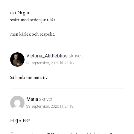
det Ni gör.
svårt med orden just här.
men kärlek och respekt.
Victoria_Alittlebliss
skriver:
23 september, 2020 kl. 21:18
Så himla fint initiativ!
Maria
skriver:
23 september, 2020 kl. 21:12
HEJA ER!!