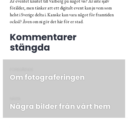
Är eventet knutet till Varberg på något vis? Är inte själv
förälder, men tänker att ett digitalt event kan ju vem som
helst i Sverige delta i. Kanske kan vara något för framtiden
också? Även om ni gör det här för er stad.
Kommentarer
stängda
Inläggsnavigering
FÖREGÅENDE
Om fotograferingen
Föregående
post:
NÄSTA
Några bilder från vårt hem
Nästa
post:
/