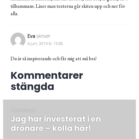
tillsammans. Läser man texterna går skiten upp och ner för
alla.
Eva
skriver:
4 juni, 2019 kl. 19:28
Du är så inspirerande och får mig att må bra!
Kommentarer
stängda
Inläggsnavigering
FÖREGÅENDE
Jag har investerat i en
Föregående
post:
drönare – kolla här!