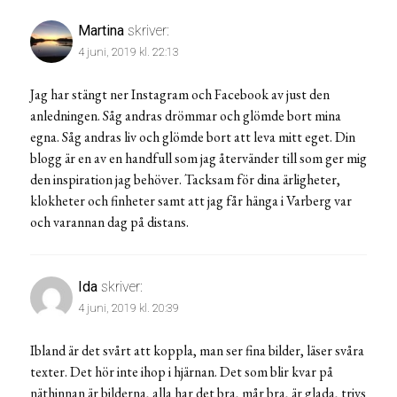
Martina
skriver:
4 juni, 2019 kl. 22:13
Jag har stängt ner Instagram och Facebook av just den
anledningen. Såg andras drömmar och glömde bort mina
egna. Såg andras liv och glömde bort att leva mitt eget. Din
blogg är en av en handfull som jag återvänder till som ger mig
den inspiration jag behöver. Tacksam för dina ärligheter,
klokheter och finheter samt att jag får hänga i Varberg var
och varannan dag på distans.
Ida
skriver:
4 juni, 2019 kl. 20:39
Ibland är det svårt att koppla, man ser fina bilder, läser svåra
texter. Det hör inte ihop i hjärnan. Det som blir kvar på
näthinnan är bilderna, alla har det bra, mår bra, är glada, trivs