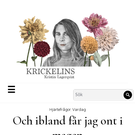
Skip
to
content
☰
Search
Sö
for:
Hjärtefrågor
,
Vardag
Och ibland får jag ont i