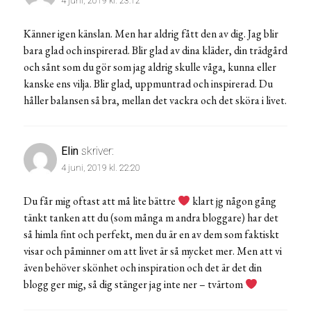
4 juni, 2019 kl. 23:12
Känner igen känslan. Men har aldrig fått den av dig. Jag blir
bara glad och inspirerad. Blir glad av dina kläder, din trädgård
och sånt som du gör som jag aldrig skulle våga, kunna eller
kanske ens vilja. Blir glad, uppmuntrad och inspirerad. Du
håller balansen så bra, mellan det vackra och det sköra i livet.
Elin
skriver:
4 juni, 2019 kl. 22:20
Du får mig oftast att må lite bättre
klart jg någon gång
tänkt tanken att du (som många m andra bloggare) har det
så himla fint och perfekt, men du är en av dem som faktiskt
visar och påminner om att livet är så mycket mer. Men att vi
även behöver skönhet och inspiration och det är det din
blogg ger mig, så dig stänger jag inte ner – tvärtom