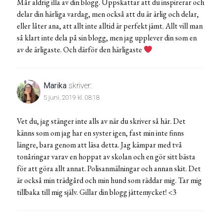
Mår aldrig illa av din blogg. Uppskattar att du inspirerar och
delar din härliga vardag, men också att du är ärlig och delar,
eller låter ana, att allt inte alltid är perfekt jämt. Allt vill man
så klart inte dela på sin blogg, men jag upplever din som en
av de ärligaste. Och därför den härligaste
Marika
skriver:
5 juni, 2019 kl. 08:18
Vet du, jag stänger inte alls av när du skriver så här. Det
känns som om jag har en syster igen, fast min inte finns
längre, bara genom att läsa detta. Jag kämpar med två
tonåringar varav en hoppat av skolan och en gör sitt bästa
för att göra allt annat. Polisanmälningar och annan skit. Det
är också min trädgård och min hund som räddar mig. Tar mig
tillbaka till mig själv. Gillar din blogg jättemycket! <3