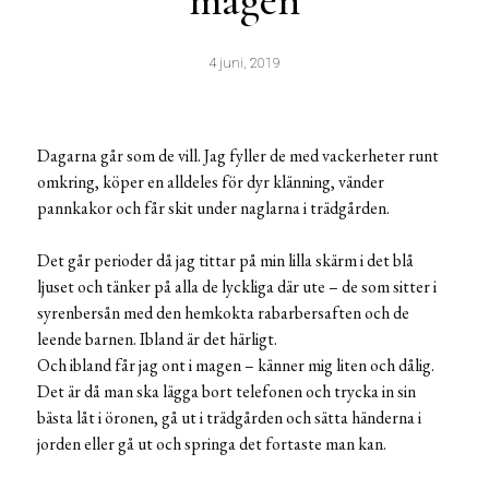
magen
4 juni, 2019
Dagarna går som de vill. Jag fyller de med vackerheter runt
omkring, köper en alldeles för dyr klänning, vänder
pannkakor och får skit under naglarna i trädgården.
Det går perioder då jag tittar på min lilla skärm i det blå
ljuset och tänker på alla de lyckliga där ute – de som sitter i
syrenbersån med den hemkokta rabarbersaften och de
leende barnen. Ibland är det härligt.
Och ibland får jag ont i magen – känner mig liten och dålig.
Det är då man ska lägga bort telefonen och trycka in sin
bästa låt i öronen, gå ut i trädgården och sätta händerna i
jorden eller gå ut och springa det fortaste man kan.