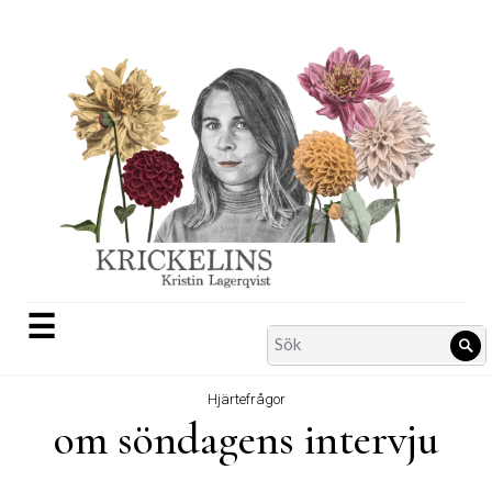
Skip
to
content
☰
Search
Sö
for:
Hjärtefrågor
om söndagens intervju