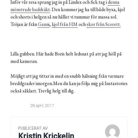
Inför vår resa sprang jag in på Lindex och fick tag i
denna
mönstrade baddräkt
. Den kommer jag ha till både byxa, kjol
och shorts i helgen så nu håller vi tummar för massa sol.
Tröjan är från
Ganni
,
kjol från HM
och
skor från Scorett.
Lilla gubben. Här hade Boris helt ledsnat på att jag höll på
med kameran.
Möjligt att jag tittar in med en snabb hälsning från varmare
breddgrader imorgon.Men du kan ju följa mig på Instastories
också såklart. Trevlig helg till dig.
28 april, 2017
PUBLICERAT AV
Kristin Krickelin