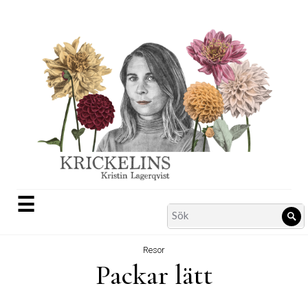
Skip
to
content
☰
Search
Sö
for:
Resor
Packar lätt