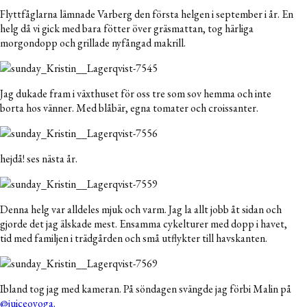
Flyttfåglarna lämnade Varberg den första helgen i september i år. En
helg då vi gick med bara fötter över gräsmattan, tog härliga
morgondopp och grillade nyfångad makrill.
Jag dukade fram i växthuset för oss tre som sov hemma och inte
borta hos vänner. Med blåbär, egna tomater och croissanter.
hejdå! ses nästa år.
Denna helg var alldeles mjuk och varm. Jag la allt jobb åt sidan och
gjorde det jag älskade mest. Ensamma cykelturer med dopp i havet,
tid med familjen i trädgården och små utflykter till havskanten.
Ibland tog jag med kameran. På söndagen svängde jag förbi Malin på
@juiceoyoga.