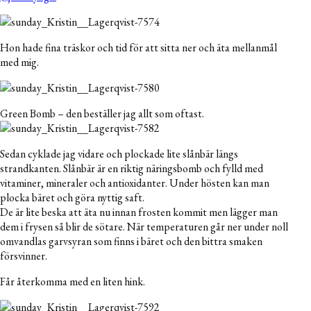
Hon hade fina träskor och tid för att sitta ner och äta mellanmål
med mig.
Green Bomb – den beställer jag allt som oftast.
Sedan cyklade jag vidare och plockade lite slånbär längs
strandkanten. Slånbär är en riktig näringsbomb och fylld med
vitaminer, mineraler och antioxidanter. Under hösten kan man
plocka bäret och göra nyttig saft.
De är lite beska att äta nu innan frosten kommit men lägger man
dem i frysen så blir de sötare. När temperaturen går ner under noll
omvandlas garvsyran som finns i bäret och den bittra smaken
försvinner.
Får återkomma med en liten hink.