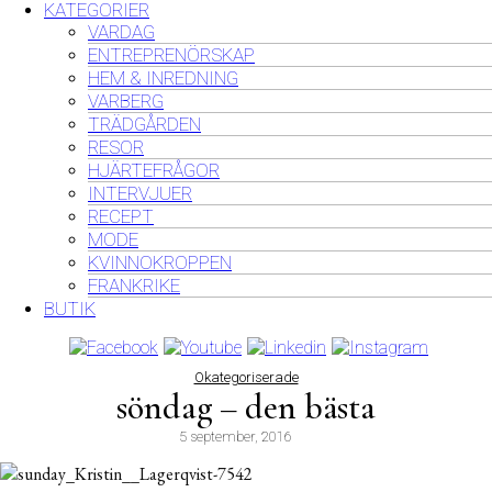
KATEGORIER
VARDAG
ENTREPRENÖRSKAP
HEM & INREDNING
VARBERG
TRÄDGÅRDEN
RESOR
HJÄRTEFRÅGOR
INTERVJUER
RECEPT
MODE
KVINNOKROPPEN
FRANKRIKE
BUTIK
Okategoriserade
söndag – den bästa
5 september, 2016