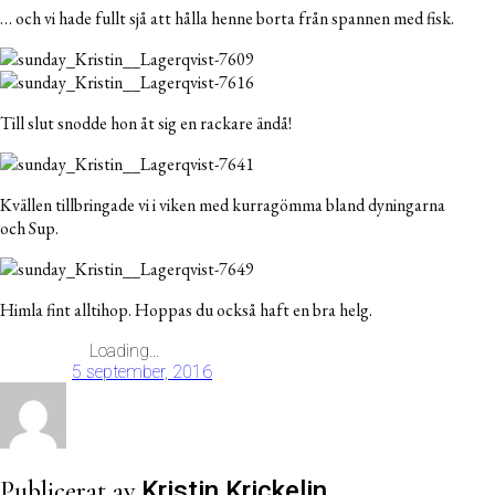
… och vi hade fullt sjå att hålla henne borta från spannen med fisk.
Till slut snodde hon åt sig en rackare ändå!
Kvällen tillbringade vi i viken med kurragömma bland dyningarna
och Sup.
Himla fint alltihop. Hoppas du också haft en bra helg.
Loading...
5 september, 2016
Publicerat av
Kristin Krickelin