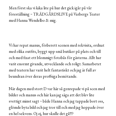
Men först ska vi kika lite på hur det gick igår på vår
föreställning ~ TRÄDGÅRDSLIVE på Varbergs Teater
med Hanna Wendelbo & mig.
Vi har repat manus, förberett scenen med rekvisita, ordnat
med olika outfits, byggt upp små butiker på plats och till
och med fixat ett blommigt fotobås för gästerna. Allt har
varit enormt givande, utvecklande och roligt. Samarbetet
med teatern har varit helt fantastiskt och jag är full av
beundran över deras proffsiga bemötande.
När dagen med stort D var här så genrepade vi på scen med
bilder och manus och här kan jag säga att det blev lite
svettigt minst sagt ~ både Hanna och jag tappade bort oss,
glömde byta bild och jag tror till och med jag hoppade över
en hel sekvens. Oj oj, hur skulle det gå!!!?