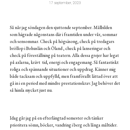
17 september, 2023
Så når jag söndagen den sjuttonde september. Målbilden
som hägrade någonstans där i framtiden under vår, sommar
och sensommar. Check på högsäsong, check på tredagars
bröllop i Bohuslän och Öland , check på lanseringar
och
check på föreställning på teatern. Alla dessa grejer har legat
på axlarna, krävt tid, energi och engagemang. Så fantastiskt
roliga och spännande situationer och uppdrag. Känner mig
både tacksam och uppfylld, men framförallt lättad över att
gå in i en period med mindre prestationskrav. Jag behöver det
så himla mycket just nu.
Idag går jag på en efterlängtad semester och tänker
prioritera sömn, böcker, vandring i berg och långa måltider.