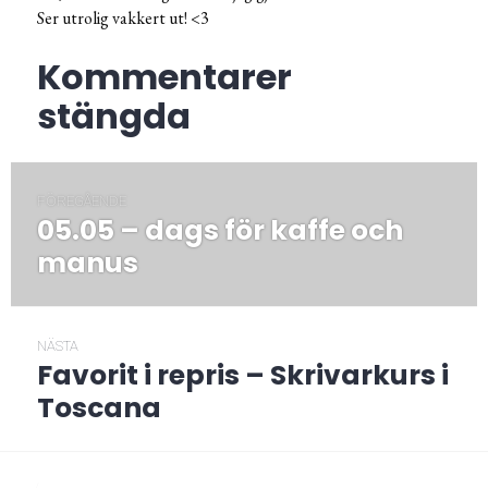
Ser utrolig vakkert ut! <3
Kommentarer
stängda
Inläggsnavigering
FÖREGÅENDE
05.05 – dags för kaffe och
Föregående
post:
manus
NÄSTA
Favorit i repris – Skrivarkurs i
Nästa
post:
Toscana
/