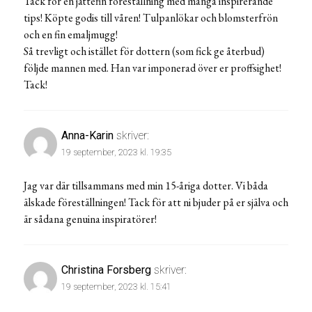
Tack för en jättefin föreställning med många inspirerande
tips! Köpte godis till våren! Tulpanlökar och blomsterfrön
och en fin emaljmugg!
Så trevligt och istället för dottern (som fick ge återbud)
följde mannen med. Han var imponerad över er proffsighet!
Tack!
Anna-Karin
skriver:
19 september, 2023 kl. 19:35
Jag var där tillsammans med min 15-åriga dotter. Vi båda
älskade föreställningen! Tack för att ni bjuder på er själva och
är sådana genuina inspiratörer!
Christina Forsberg
skriver:
19 september, 2023 kl. 15:41