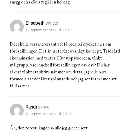
snygg och skön att gå i en hel dag
Elisabeth
skriver:
17 september, 2023 kl. 16:13
Det skulle vara intressant att få reda på mycket mer om
föreställningen. Det är ju ett rätt ovanligt koncept, Trädgård
i kombination med teater. Hur uppstod iden, tänkt
målgrupp, vad innehöll föreställningen osv osv? Du har
säkert tänkt att skriva nåt mer om detta, jag ville bara
förmedla att det låter spännande och jag ser fram emot att
få läsa mer.
Randi
skriver:
17 september, 2023 kl. 15:21
Åh, den forestillingen skulle jeg gjerne sett!