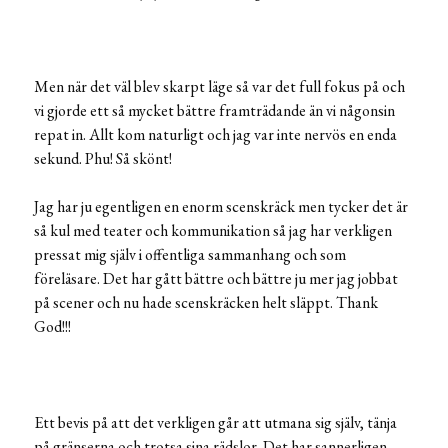
Men när det väl blev skarpt läge så var det full fokus på och
vi gjorde ett så mycket bättre framträdande än vi någonsin
repat in. Allt kom naturligt och jag var inte nervös en enda
sekund. Phu! Så skönt!
Jag har ju egentligen en enorm scenskräck men tycker det är
så kul med teater och kommunikation så jag har verkligen
pressat mig själv i offentliga sammanhang och som
föreläsare. Det har gått bättre och bättre ju mer jag jobbat
på scener och nu hade scenskräcken helt släppt. Thank
God!!!
Ett bevis på att det verkligen går att utmana sig själv, tänja
på gränserna och trotsa sina rädslor. Det har sannerligen