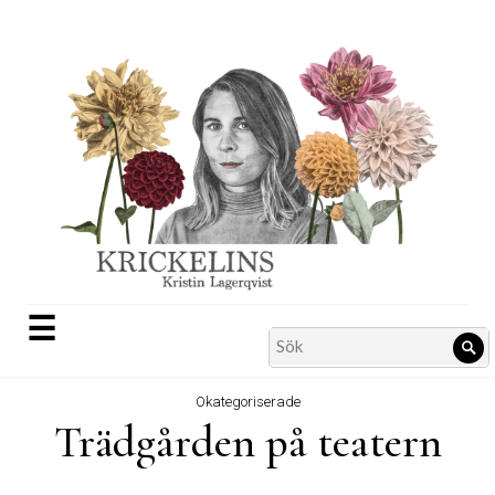
Skip
to
content
☰
Search
Sö
for:
Okategoriserade
Trädgården på teatern