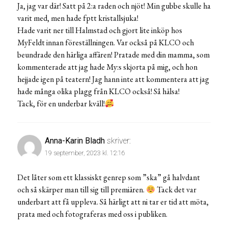
Ja, jag var där! Satt på 2:a raden och njöt! Min gubbe skulle ha
varit med, men hade fptt kristallsjuka!
Hade varit ner till Halmstad och gjort lite inköp hos
MyFeldt innan föreställningen. Var också på KLCO och
beundrade den härliga affären! Pratade med din mamma, som
kommenterade att jag hade My:s skjorta på mig, och hon
hejjade igen på teatern! Jag hann inte att kommentera att jag
hade många olika plagg från KLCO också! Så hälsa!
Tack, för en underbar kväll!
Anna-Karin Bladh
skriver:
19 september, 2023 kl. 12:16
Det låter som ett klassiskt genrep som ”ska” gå halvdant
och så skärper man till sig till premiären.
Tack det var
underbart att få uppleva. Så härligt att ni tar er tid att möta,
prata med och fotograferas med oss i publiken.