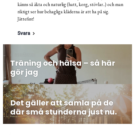
känns så äkta och naturlig (hatt, korg, stövlar..) och man
riktigt ser hur behagliga kläderna är att ha på sig.
Jättefint!
Svara
Inläggsnavigering
FÖREGÅENDE
Träning och hälsa – så här
Föregående
post:
gör jag
NÄSTA
Det gäller att samla på de
Nästa
post:
där små stunderna just nu.
/