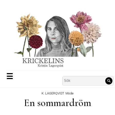
Skip
to
content
☰
Search
Sö
for:
K. LAGERQVIST
,
Mode
En sommardröm