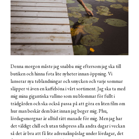
Denna morgon måste jag snabba mig eftersom jag ska till
butiken och hinna fota lite nyheter innan öppning. Vi
lanserar nya teblandningar och smycken och varje sommar
släpper vi även en kaffeböna i vårt sortiment. Jag ska ta med
mig mina gigantiska vallmo som nu blommar för fullt i
trädgården och ska också passa på att göra en liten film om
hur man beskär dem bäst innan jag beger mig. Phu,
lördagsmorgnar är alltid rätt maxade för mig. Men jag har
det väldigt chill och utan tidspress alla andra dagar i veckan
så det är bra att få lite adrenalinpåslag under lördagar, det