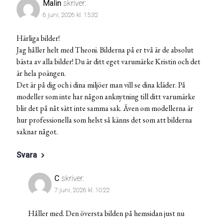
Malin
skriver:
6 juni, 2026 kl. 15:32
Härliga bilder!
Jag håller helt med Theoni. Bilderna på er två är de absolut
bästa av alla bilder! Du är ditt eget varumärke Kristin och det
är hela poängen.
Det är på dig och i dina miljöer man vill se dina kläder. På
modeller som inte har någon anknytning till ditt varumärke
blir det på nåt sätt inte samma sak. Även om modellerna är
hur professionella som helst så känns det som att bilderna
saknar något.
Svara
C
skriver:
7 juni, 2026 kl. 10:22
Håller med. Den översta bilden på hemsidan just nu