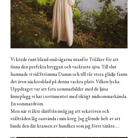
Vi körde runt bland småvägarna utanför Tvååker för att
finna den perfekta bryggan och vackraste sjön. Till slut
hamnade vi vid Strömma Damm och till vår stora glädje fanns
det även näckrosblad på denna vackra plats. Vilken lycka.
Uppdraget var att fota sommarbilder med de ljusa
linneplagg vi har i sortimentet med riktigt midsommarkänsla.
En sommardröm.
Men när vi åkte därifrån insåg jag att sekatören och
ståltråden låg oanvända i min korg. Jag glömde helt av att
binda den där kransen av hundkex som jag först tänkte….