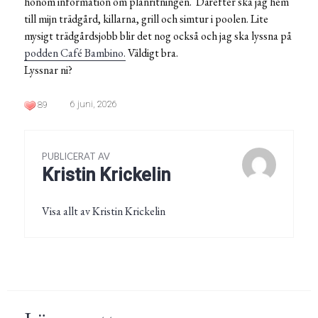
honom information om planritningen. Därefter ska jag hem
till mijn trädgård, killarna, grill och simtur i poolen. Lite
mysigt trädgårdsjobb blir det nog också och jag ska lyssna på
podden Café Bambino.
Väldigt bra.
Lyssnar ni?
6 juni, 2026
89
PUBLICERAT AV
Kristin Krickelin
Visa allt av Kristin Krickelin