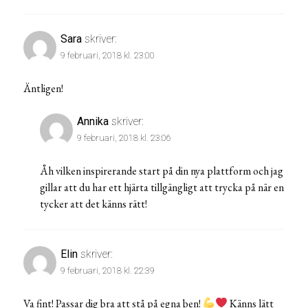
Sara
skriver:
9 februari, 2018 kl. 23:00
Äntligen!
Annika
skriver:
9 februari, 2018 kl. 23:06
Åh vilken inspirerande start på din nya plattform och jag
gillar att du har ett hjärta tillgängligt att trycka på när en
tycker att det känns rätt!
Elin
skriver:
9 februari, 2018 kl. 22:39
Va fint! Passar dig bra att stå på egna ben!
Känns lätt