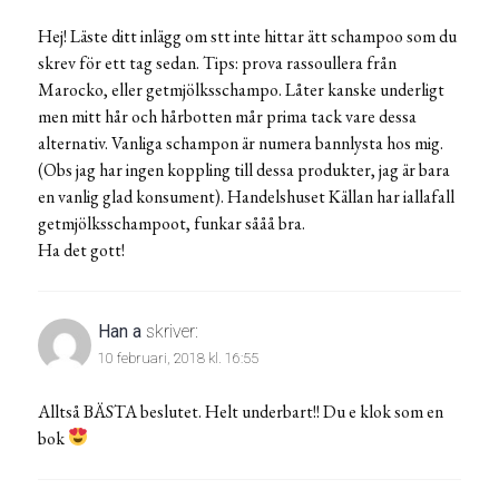
Hej! Läste ditt inlägg om stt inte hittar ätt schampoo som du
skrev för ett tag sedan. Tips: prova rassoullera från
Marocko, eller getmjölksschampo. Låter kanske underligt
men mitt hår och hårbotten mår prima tack vare dessa
alternativ. Vanliga schampon är numera bannlysta hos mig.
(Obs jag har ingen koppling till dessa produkter, jag är bara
en vanlig glad konsument). Handelshuset Källan har iallafall
getmjölksschampoot, funkar sååå bra.
Ha det gott!
Han a
skriver:
10 februari, 2018 kl. 16:55
Alltså BÄSTA beslutet. Helt underbart!! Du e klok som en
bok