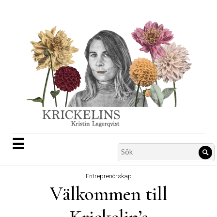
Skip
to
content
☰
Search
Sö
for:
Entreprenörskap
Välkommen till