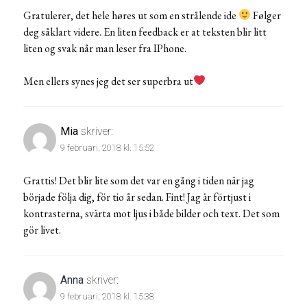
Gratulerer, det hele høres ut som en strålende ide
Følger
deg såklart videre. En liten feedback er at teksten blir litt
liten og svak når man leser fra IPhone.
Men ellers synes jeg det ser superbra ut
Mia
skriver:
9 februari, 2018 kl. 15:52
Grattis! Det blir lite som det var en gång i tiden när jag
började följa dig, för tio år sedan. Fint! Jag är förtjust i
kontrasterna, svärta mot ljus i både bilder och text. Det som
gör livet.
Anna
skriver:
9 februari, 2018 kl. 15:38