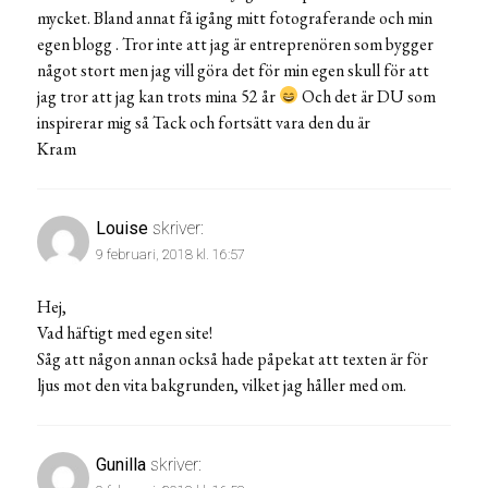
mycket. Bland annat få igång mitt fotograferande och min
egen blogg . Tror inte att jag är entreprenören som bygger
något stort men jag vill göra det för min egen skull för att
jag tror att jag kan trots mina 52 år
Och det är DU som
inspirerar mig så Tack och fortsätt vara den du är
Kram
Louise
skriver:
9 februari, 2018 kl. 16:57
Hej,
Vad häftigt med egen site!
Såg att någon annan också hade påpekat att texten är för
ljus mot den vita bakgrunden, vilket jag håller med om.
Gunilla
skriver: