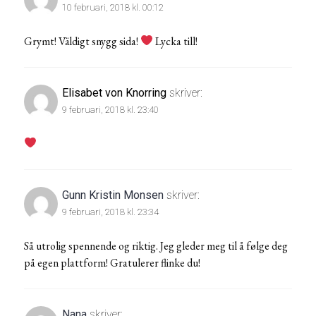
10 februari, 2018 kl. 00:12
Grymt! Väldigt snygg sida!
Lycka till!
Elisabet von Knorring
skriver:
9 februari, 2018 kl. 23:40
Gunn Kristin Monsen
skriver:
9 februari, 2018 kl. 23:34
Så utrolig spennende og riktig. Jeg gleder meg til å følge deg
på egen plattform! Gratulerer flinke du!
Nana
skriver: