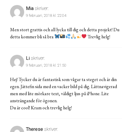
Mia
skriver:
9 februari, 2018 kl. 22:04
Men stort grattis och all lycka till dig och detta projekt! Du
detta kommer bli så bra
Trevlig helg!
Li
skriver:
9 februari, 2018 kl. 21:50
Hej! Tycker du är fantastisk som vågar ta steget och är din
egen. Jättefin sida med en vacker bild på dig. Lättnavigerad
men med lite mörkare text, väldigt ljus på iPhone. Lite
ansträngande för ögonen.
Du är cool! Kram och trevlig helg!
Therese
skriver: