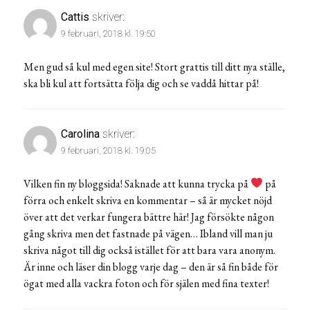
Cattis
skriver:
9 februari, 2018 kl. 19:50
Men gud så kul med egen site! Stort grattis till ditt nya ställe,
ska bli kul att fortsätta följa dig och se vaddå hittar på!
Carolina
skriver:
9 februari, 2018 kl. 19:05
Vilken fin ny bloggsida! Saknade att kunna trycka på
på
förra och enkelt skriva en kommentar – så är mycket nöjd
över att det verkar fungera bättre här! Jag försökte någon
gång skriva men det fastnade på vägen… Ibland vill man ju
skriva något till dig också istället för att bara vara anonym.
Är inne och läser din blogg varje dag – den är så fin både för
ögat med alla vackra foton och för själen med fina texter!