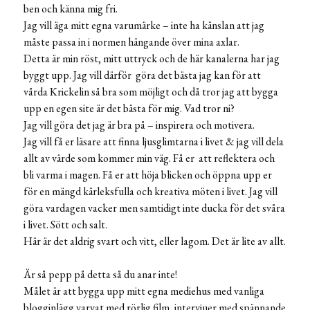
ben och känna mig fri.
Jag vill äga mitt egna varumärke – inte ha känslan att jag
måste passa in i normen hängande över mina axlar.
Detta är min röst, mitt uttryck och de här kanalerna har jag
byggt upp. Jag vill därför göra det bästa jag kan för att
vårda Krickelin så bra som möjligt och då tror jag att bygga
upp en egen site är det bästa för mig. Vad tror ni?
Jag vill göra det jag är bra på – inspirera och motivera.
Jag vill få er läsare att finna ljusglimtarna i livet & jag vill dela
allt av värde som kommer min väg. Få er att reflektera och
bli varma i magen. Få er att höja blicken och öppna upp er
för en mängd kärleksfulla och kreativa möten i livet. Jag vill
göra vardagen vacker men samtidigt inte ducka för det svåra
i livet. Sött och salt.
Här är det aldrig svart och vitt, eller lagom. Det är lite av allt.
Är så pepp på detta så du anar inte!
Målet är att bygga upp mitt egna mediehus med vanliga
blogginlägg varvat med rörlig film, intervjuer med spännande