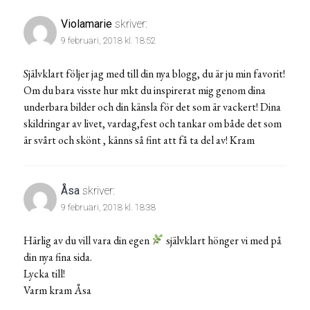
Violamarie
skriver:
9 februari, 2018 kl. 18:52
Självklart följer jag med till din nya blogg, du är ju min favorit!
Om du bara visste hur mkt du inspirerat mig genom dina
underbara bilder och din känsla för det som är vackert! Dina
skildringar av livet, vardag,fest och tankar om både det som
är svårt och skönt , känns så fint att få ta del av! Kram
Åsa
skriver:
9 februari, 2018 kl. 18:38
Härlig av du vill vara din egen
självklart hönger vi med på
din nya fina sida.
Lycka till!
Varm kram Åsa