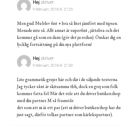
Hej
skriver:
9 februari, 2018 kl. 21:25
Men gud. Nu blev fint + bra så litet jämfört med tipsen.
Menade inte så. Allt annat är superfint , jättebra och det
kommer gå som en dans (gör det ju redan). Önskar dig en
lycklig fortsättning på din nya plattform!
Hej
skriver:
9 februari, 2018 kl. 21:33
Lite grammatik-grejer här och där i de säljande texterna.
Jag tycker sånt är skitsamma tbh, dock en grej som folk
kommer fatta fel: När det står att du driver butiken ihop
med din partner M så framstår
det som att ni är ett par (att ni driver butiken ihop har du
just sagt, därför tolkas partner som kärlekspartner).