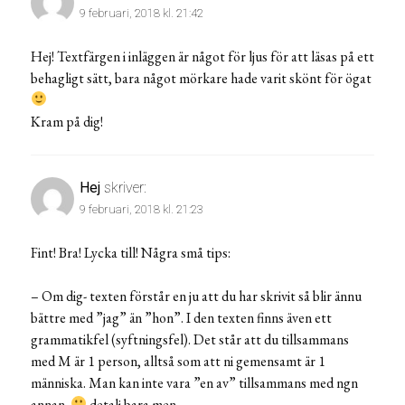
9 februari, 2018 kl. 21:42
Hej! Textfärgen i inläggen är något för ljus för att läsas på ett
behagligt sätt, bara något mörkare hade varit skönt för ögat
Kram på dig!
Hej
skriver:
9 februari, 2018 kl. 21:23
Fint! Bra! Lycka till! Några små tips:
– Om dig- texten förstår en ju att du har skrivit så blir ännu
bättre med ”jag” än ”hon”. I den texten finns även ett
grammatikfel (syftningsfel). Det står att du tillsammans
med M är 1 person, alltså som att ni gemensamt är 1
människa. Man kan inte vara ”en av” tillsammans med ngn
annan.
detalj bara men.