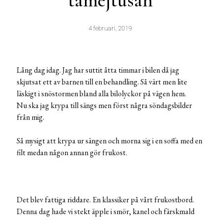
tamejtusan
4 februari, 2019
Lång dag idag. Jag har suttit åtta timmar i bilen då jag
skjutsat ett av barnen till en behandling. Så värt men lite
läskigt i snöstormen bland alla bilolyckor på vägen hem.
Nu ska jag krypa till sängs men först några söndagsbilder
från mig.
Så mysigt att krypa ur sängen och morna sig i en soffa med en
filt medan någon annan gör frukost.
Det blev fattiga riddare. En klassiker på vårt frukostbord.
Denna dag hade vi stekt äpple i smör, kanel och färskmald