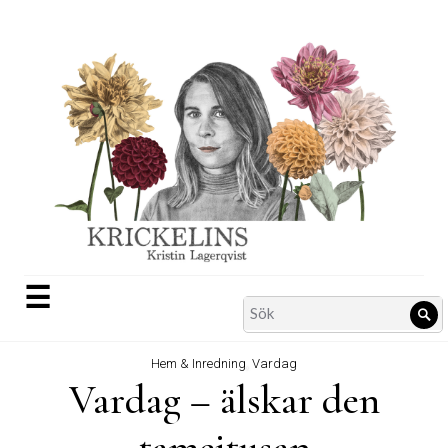
Skip
to
content
☰
Search
Sö
for:
Hem & Inredning
,
Vardag
Vardag – älskar den