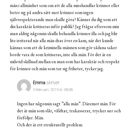
män i allmänhet som om att de alla misshandlar kvinnor eller
beter sig på andra sätt mot kvinnor som ingen
självrespekterande man skulle göra? Känner du dig som att
din karaktär kritiseras inför publik? Jag frågar eftersom min
man aldrig någonsin skulle behandla kvinnor illa och jag blir
lite irriterad när alla män dras över en kam, när det kunde
kännas som att de kriminella männen som gör sådana saker
borde vara de som kritiseras, inte alla män. För det är en
milsvid skillnad mellan en man som har karaktär och respekt
för kvinnor och män som tar sig friheter, tycker jag.
Emma
skriver:
5 februari, 2019 kl. 08:38
Ingen har någonsin sagt ”alla män”. Däremot män. För
det är män som slår, våldtar, trakasserar, trycker ner och
förföljer. Män.
Och det är ett strukturellt problem.