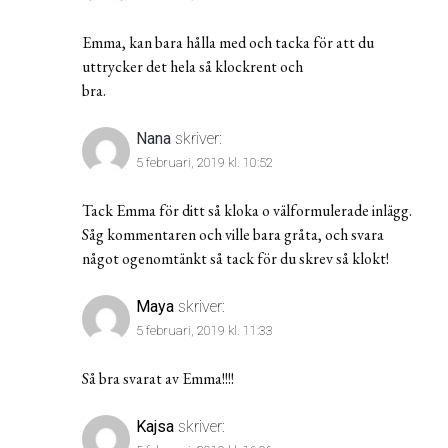
Emma, kan bara hålla med och tacka för att du
uttrycker det hela så klockrent och
bra.
Nana
skriver:
5 februari, 2019 kl. 10:52
Tack Emma för ditt så kloka o välformulerade inlägg.
Såg kommentaren och ville bara gråta, och svara
något ogenomtänkt så tack för du skrev så klokt!
Maya
skriver:
5 februari, 2019 kl. 11:33
Så bra svarat av Emma!!!!
Kajsa
skriver: