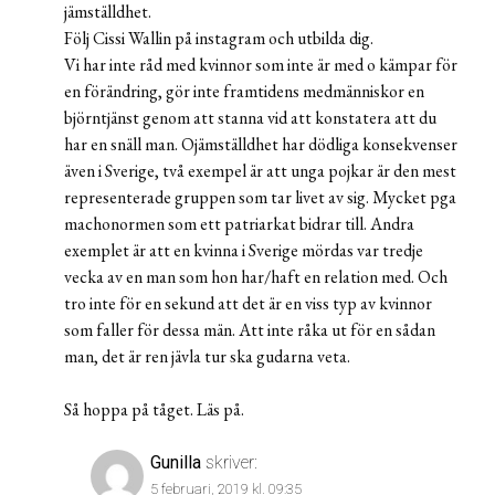
jämställdhet.
Följ Cissi Wallin på instagram och utbilda dig.
Vi har inte råd med kvinnor som inte är med o kämpar för
en förändring, gör inte framtidens medmänniskor en
björntjänst genom att stanna vid att konstatera att du
har en snäll man. Ojämställdhet har dödliga konsekvenser
även i Sverige, två exempel är att unga pojkar är den mest
representerade gruppen som tar livet av sig. Mycket pga
machonormen som ett patriarkat bidrar till. Andra
exemplet är att en kvinna i Sverige mördas var tredje
vecka av en man som hon har/haft en relation med. Och
tro inte för en sekund att det är en viss typ av kvinnor
som faller för dessa män. Att inte råka ut för en sådan
man, det är ren jävla tur ska gudarna veta.
Så hoppa på tåget. Läs på.
Gunilla
skriver:
5 februari, 2019 kl. 09:35