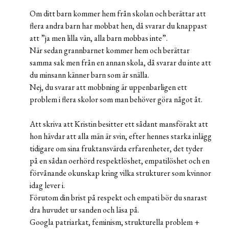
Om ditt barn kommer hem från skolan och berättar att
flera andra barn har mobbat hen, då svarar du knappast
att ”ja men lilla vän, alla barn mobbas inte”.
När sedan grannbarnet kommer hem och berättar
samma sak men från en annan skola, då svarar du inte att
du minsann känner barn som är snälla.
Nej, du svarar att mobbning är uppenbarligen ett
problem i flera skolor som man behöver göra något åt.
Att skriva att Kristin besitter ett sådant mansförakt att
hon hävdar att alla män är svin, efter hennes starka inlägg
tidigare om sina fruktansvärda erfarenheter, det tyder
på en sådan oerhörd respektlöshet, empatilöshet och en
förvånande okunskap kring vilka strukturer som kvinnor
idag lever i.
Förutom din brist på respekt och empati bör du snarast
dra huvudet ur sanden och läsa på.
Googla patriarkat, feminism, strukturella problem +