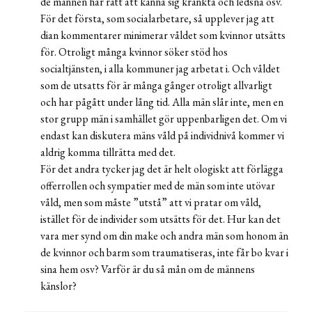
de männen har rätt att känna sig kränkta och ledsna osv.
För det första, som socialarbetare, så upplever jag att
dian kommentarer minimerar våldet som kvinnor utsätts
för. Otroligt många kvinnor söker stöd hos
socialtjänsten, i alla kommuner jag arbetat i. Och våldet
som de utsatts för är många gånger otroligt allvarligt
och har pågått under lång tid. Alla män slår inte, men en
stor grupp män i samhället gör uppenbarligen det. Om vi
endast kan diskutera mäns våld på individnivå kommer vi
aldrig komma tillrätta med det.
För det andra tycker jag det är helt ologiskt att förlägga
offerrollen och sympatier med de män som inte utövar
våld, men som måste ”utstå” att vi pratar om våld,
istället för de individer som utsätts för det. Hur kan det
vara mer synd om din make och andra män som honom än
de kvinnor och barm som traumatiseras, inte får bo kvar i
sina hem osv? Varför är du så mån om de männens
känslor?