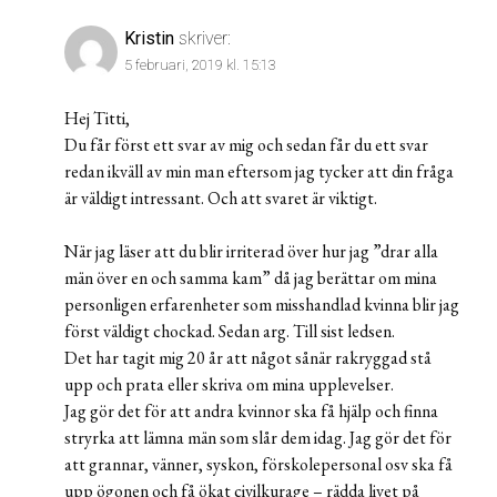
Kristin
skriver:
5 februari, 2019 kl. 15:13
Hej Titti,
Du får först ett svar av mig och sedan får du ett svar
redan ikväll av min man eftersom jag tycker att din fråga
är väldigt intressant. Och att svaret är viktigt.
När jag läser att du blir irriterad över hur jag ”drar alla
män över en och samma kam” då jag berättar om mina
personligen erfarenheter som misshandlad kvinna blir jag
först väldigt chockad. Sedan arg. Till sist ledsen.
Det har tagit mig 20 år att något sånär rakryggad stå
upp och prata eller skriva om mina upplevelser.
Jag gör det för att andra kvinnor ska få hjälp och finna
stryrka att lämna män som slår dem idag. Jag gör det för
att grannar, vänner, syskon, förskolepersonal osv ska få
upp ögonen och få ökat civilkurage – rädda livet på