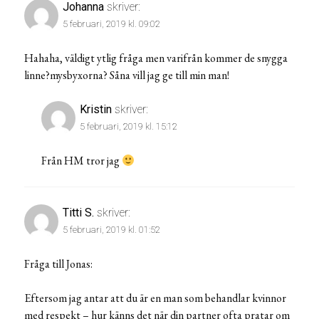
Johanna
skriver:
5 februari, 2019 kl. 09:02
Hahaha, väldigt ytlig fråga men varifrån kommer de snygga
linne?mysbyxorna? Såna vill jag ge till min man!
Kristin
skriver:
5 februari, 2019 kl. 15:12
Från HM tror jag
Titti S.
skriver:
5 februari, 2019 kl. 01:52
Fråga till Jonas:
Eftersom jag antar att du är en man som behandlar kvinnor
med respekt – hur känns det när din partner ofta pratar om