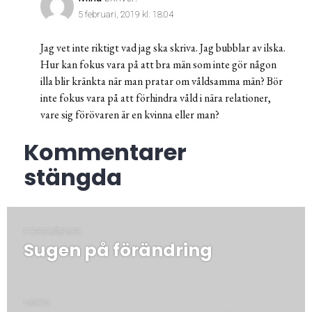
5 februari, 2019 kl. 18:04
Jag vet inte riktigt vad jag ska skriva. Jag bubblar av ilska.
Hur kan fokus vara på att bra män som inte gör någon
illa blir kränkta när man pratar om våldsamma män? Bör
inte fokus vara på att förhindra våld i nära relationer,
vare sig förövaren är en kvinna eller man?
Kommentarer
stängda
Inläggsnavigering
FÖREGÅENDE
Sugen på förändring
Föregående
post:
NÄSTA