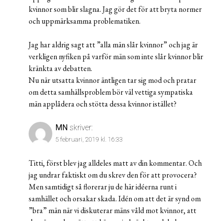
kvinnor som blir slagna. Jag gör det för att bryta normer
och uppmärksamma problematiken.
Jag har aldrig sagt att ”alla män slår kvinnor” och jag är
verkligen nyfiken på varför män som inte slår kvinnor blir
kränkta av debatten.
Nu när utsatta kvinnor äntligen tar sig mod och pratar
om detta samhällsproblem bör väl vettiga sympatiska
män applådera och stötta dessa kvinnor istället?
MN
skriver:
5 februari, 2019 kl. 16:33
Titti, först blev jag alldeles matt av din kommentar. Och
jag undrar faktiskt om du skrev den för att provocera?
Men samtidigt så florerar ju de här idéerna runt i
samhället och orsakar skada. Idén om att det är synd om
”bra” män när vi diskuterar mäns våld mot kvinnor, att