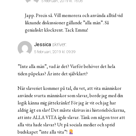
5 februari, 2019 kl. 16:06
Japp. Precis så. Vill memorera och använda alltid vid
liknande diskussioner gällande ”alla män”. Så
genialiskt klockrent. Tack Emma!
Jessica
skriver:
5 februari, 2019 kl. 09:39
”Inte alla män”, vad är det? Varför behöver det hela
tiden påpekas? Är inte det självklart?
När slaveriet kommer på tal, du vet, att vita människor
använde svarta människor som slavar, borde jag med din
logik känna mig jättekränkt! För jag är vit och jag har
aldrig ägt en slav! Det måste skrivas in i historieböckerna,
att inte ALLA VITA ägde slavar. Tänk om någon tror att
alla vita hade slavar? Ut på sociala medier och sprid
budskapet ”inte alla vita”!