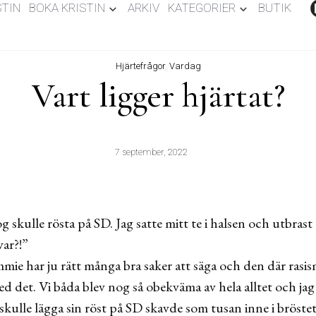
STIN
BOKA KRISTIN
ARKIV
KATEGORIER
BUTIK
Hjärtefrågor
,
Vardag
Vart ligger hjärtat?
7 september, 2022
g skulle rösta på SD. Jag satte mitt te i halsen och utbr
var?!”
Jimmie har ju rätt många bra saker att säga och den där rasi
d det. Vi båda blev nog så obekväma av hela alltet och jag
kulle lägga sin röst på SD skavde som tusan inne i bröstet