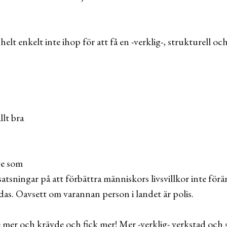
t enkelt inte ihop för att få en -verklig-, strukturell o
allt bra
ge som
satsningar på att förbättra människors livsvillkor inte fö
odas. Oavsett om varannan person i landet är polis.
 mer och krävde och fick mer! Mer -verklig- verkstad och s