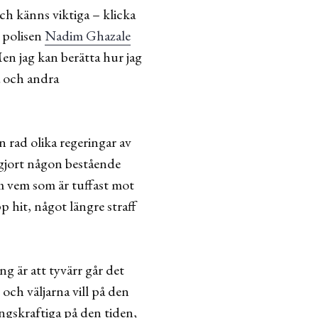
ch känns viktiga – klicka
polisen
Nadim Ghazale
 Men jag kan berätta hur jag
ra och andra
 rad olika regeringar av
n gjort någon bestående
om vem som är tuffast mot
 hit, något längre straff
g är att tyvärr går det
 och väljarna vill på den
ingskraftiga på den tiden,