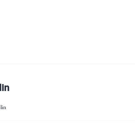
lin
lin