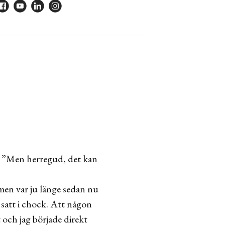
ast ”Men herregud, det kan
smen var ju länge sedan nu
 satt i chock. Att någon
 och jag började direkt