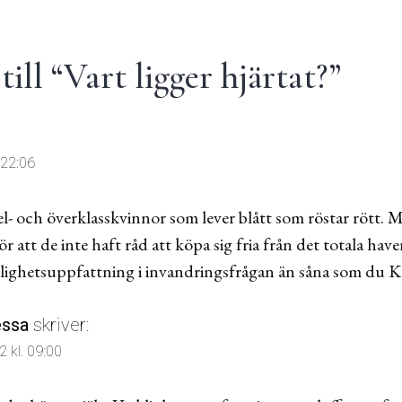
ill “
Vart ligger hjärtat?
”
 22:06
el- och överklasskvinnor som lever blått som röstar rött.
för att de inte haft råd att köpa sig fria från det totala h
klighetsuppfattning i invandringsfrågan än såna som du Kr
essa
skriver:
 kl. 09:00