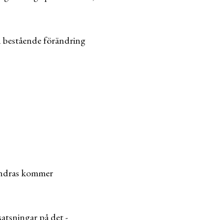
ch bestående förändring
rändras kommer
atsningar på det -