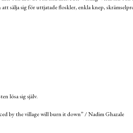
än att sälja sig för uttjatade floskler, enkla knep, skrämse
n lösa sig själv.
ed by the village will burn it down” / Nadim Ghazale