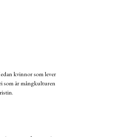
 Medan kvinnor som lever
averi som är mångkulturen
istin.