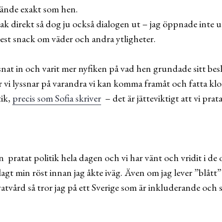
ände exakt som hen.
ak direkt så dog ju också dialogen ut – jag öppnade inte u
mest snack om väder och andra ytligheter.
snat in och varit mer nyfiken på vad hen grundade sitt besl
är vi lyssnar på varandra vi kan komma framåt och fatta k
tik,
precis som Sofia skriver
– det är jätteviktigt att vi prat
 pratat politik hela dagen och vi har vänt och vridit i de o
lagt min röst innan jag åkte iväg. Även om jag lever ”blått” i
tvård så tror jag på ett Sverige som är inkluderande och s