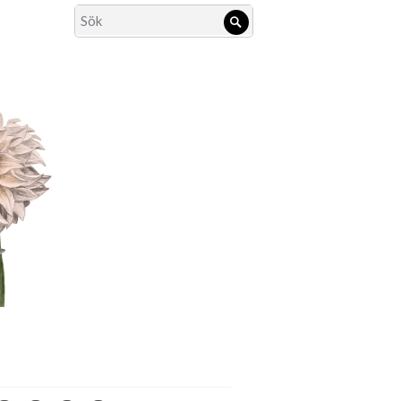
Search
Sök
for: