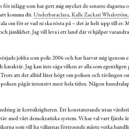
 för inlägg som har gett mig mycket de senaste dagarna o
att komma dit.
Underbaraclara
,
Kalle Zackari Whalström,
 tala om för er vad ni ska rösta på – det är helt upp till er.
 och jämlikhet. Jag vill leva i ett land där vi hjälper varand
 började jobba som polis 2006 och har harvat mig igenom en
ch karaktär. Jag kan inte säga vilken av alla som egentlige
e. Trots att det alltid låter högt om polisen och tävlingen 
 polisen pågår intensivt mest hela tiden. Någon hundralapp
ndring är kortsiktigheten. Ett konstaterande utan värderin
täv med vårt demokratiska system. Vi har val vart fjärde år
itikerna som vill ha väljarnas förtroende måste verka handl