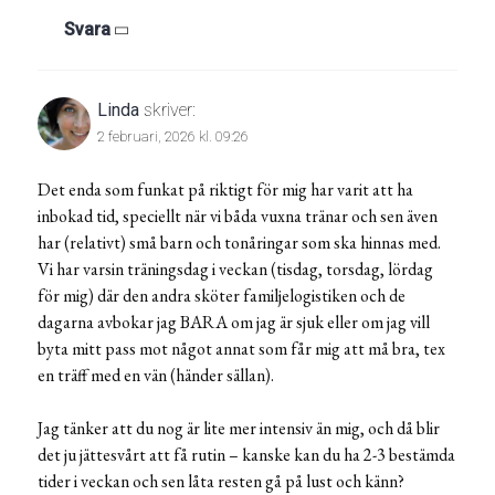
Svara
Linda
skriver:
2 februari, 2026 kl. 09:26
Det enda som funkat på riktigt för mig har varit att ha
inbokad tid, speciellt när vi båda vuxna tränar och sen även
har (relativt) små barn och tonåringar som ska hinnas med.
Vi har varsin träningsdag i veckan (tisdag, torsdag, lördag
för mig) där den andra sköter familjelogistiken och de
dagarna avbokar jag BARA om jag är sjuk eller om jag vill
byta mitt pass mot något annat som får mig att må bra, tex
en träff med en vän (händer sällan).
Jag tänker att du nog är lite mer intensiv än mig, och då blir
det ju jättesvårt att få rutin – kanske kan du ha 2-3 bestämda
tider i veckan och sen låta resten gå på lust och känn?