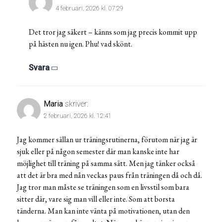
4 februari, 2026 kl. 07:29
Det tror jag säkert – känns som jag precis kommit upp
på hästen nu igen. Phu! vad skönt.
Svara
Maria
skriver:
2 februari, 2026 kl. 12:41
Jag kommer sällan ur träningsrutinerna, förutom när jag är
sjuk eller på någon semester där man kanske inte har
möjlighet till träning på samma sätt. Men jag tänker också
att det är bra med nån veckas paus från träningen då och då.
Jag tror man måste se träningen som en livsstil som bara
sitter där, vare sig man vill eller inte. Som att borsta
tänderna. Man kan inte vänta på motivationen, utan den