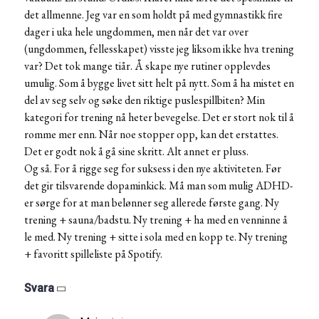
det allmenne. Jeg var en som holdt på med gymnastikk fire
dager i uka hele ungdommen, men når det var over
(ungdommen, fellesskapet) visste jeg liksom ikke hva trening
var? Det tok mange tiår. Å skape nye rutiner opplevdes
umulig. Som å bygge livet sitt helt på nytt. Som å ha mistet en
del av seg selv og søke den riktige puslespillbiten? Min
kategori for trening nå heter bevegelse. Det er stort nok til å
romme mer enn. Når noe stopper opp, kan det erstattes.
Det er godt nok å gå sine skritt. Alt annet er pluss.
Og så. For å rigge seg for suksess i den nye aktiviteten. Før
det gir tilsvarende dopaminkick. Må man som mulig ADHD-
er sørge for at man belønner seg allerede første gang. Ny
trening + sauna/badstu. Ny trening + ha med en venninne å
le med. Ny trening + sitte i sola med en kopp te. Ny trening
+ favoritt spilleliste på Spotify.
Svara