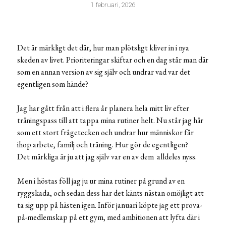
1 februari, 2026
Det är märkligt det där, hur man plötsligt kliver in i nya
skeden av livet. Prioriteringar skiftar och en dag står man där
som en annan version av sig själv och undrar vad var det
egentligen som hände?
Jag har gått från att i flera år planera hela mitt liv efter
träningspass till att tappa mina rutiner helt. Nu står jag här
som ett stort frågetecken och undrar hur människor får
ihop arbete, familj och träning. Hur gör de egentligen?
Det märkliga är ju att jag själv var en av dem alldeles nyss.
Men i höstas föll jag ju ur mina rutiner på grund av en
ryggskada, och sedan dess har det känts nästan omöjligt att
ta sig upp på hästen igen. Inför januari köpte jag ett prova-
på-medlemskap på ett gym, med ambitionen att lyfta där i