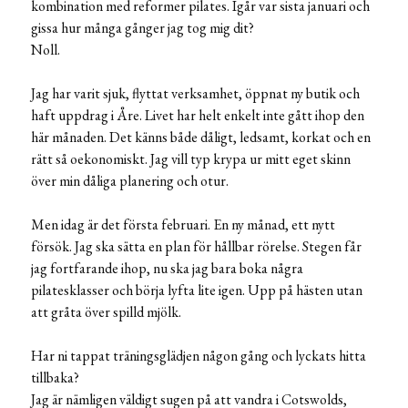
kombination med reformer pilates. Igår var sista januari och
gissa hur många gånger jag tog mig dit?
Noll.
Jag har varit sjuk, flyttat verksamhet, öppnat ny butik och
haft uppdrag i Åre. Livet har helt enkelt inte gått ihop den
här månaden. Det känns både dåligt, ledsamt, korkat och en
rätt så oekonomiskt. Jag vill typ krypa ur mitt eget skinn
över min dåliga planering och otur.
Men idag är det första februari. En ny månad, ett nytt
försök. Jag ska sätta en plan för hållbar rörelse. Stegen får
jag fortfarande ihop, nu ska jag bara boka några
pilatesklasser och börja lyfta lite igen. Upp på hästen utan
att gråta över spilld mjölk.
Har ni tappat träningsglädjen någon gång och lyckats hitta
tillbaka?
Jag är nämligen väldigt sugen på att vandra i Cotswolds,