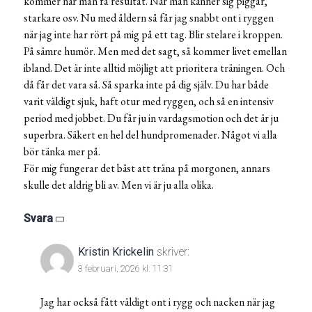
kommer när man få resultat. När man känner sig piggar,
starkare osv. Nu med åldern så får jag snabbt ont i ryggen
när jag inte har rört på mig på ett tag. Blir stelare i kroppen.
På sämre humör. Men med det sagt, så kommer livet emellan
ibland. Det är inte alltid möjligt att prioritera träningen. Och
då får det vara så. Så sparka inte på dig själv. Du har både
varit väldigt sjuk, haft otur med ryggen, och så en intensiv
period med jobbet. Du får ju in vardagsmotion och det är ju
superbra. Säkert en hel del hundpromenader. Något vi alla
bör tänka mer på.
För mig fungerar det bäst att träna på morgonen, annars
skulle det aldrig bli av. Men vi är ju alla olika.
Svara
Kristin Krickelin
skriver:
3 februari, 2026 kl. 11:31
Jag har också fått väldigt ont i rygg och nacken när jag