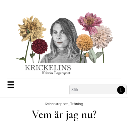
Skip
to
content
☰
Search
Sö
for:
Kvinnokroppen
,
Träning
Vem är jag nu?