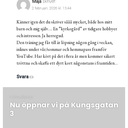
Maja
skriver:
2 februari, 2026 kl. 15:44
Känner igen det du skriver sååå mycket, både hos mitt
barn och mig själv…. En ”kyrkogård” av tidigare hobbyer
och intressen. Ja herregud.
Den träning jag får till är löpning någon gång i veckan,
inlines under vår/sommar och hemmapass framför
YouTube. Har kört på det i flera år men kommer säkert
tröttna och skaffa ett dyrt kort någonstans i framtiden…
Svara
Inläggsnavigering
FÖREGÅENDE
Nu öppnar vi på Kungsgatan
Föregående
post:
3