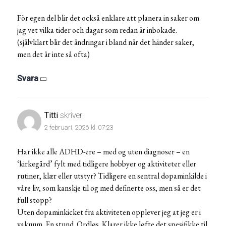
För egen del blir det också enklare att planera in saker om
jag vet vilka tider och dagar som redan är inbokade.
(självklart blir det ändringar i bland när det händer saker,
men det är inte så ofta)
Svara
Titti
skriver:
2 februari, 2026 kl. 07:23
Har ikke alle ADHD-ere – med og uten diagnoser – en
‘kirkegård’ fylt med tidligere hobbyer og aktiviteter eller
rutiner, klær eller utstyr? Tidligere en sentral dopaminkilde i
våre liv, som kanskje til og med definerte oss, men så er det
full stopp?
Uten dopaminkicket fra aktiviteten opplever jeg at jeg er i
vakuum. En stund. Ordløs. Klarer ikke løfte det spesifikke til