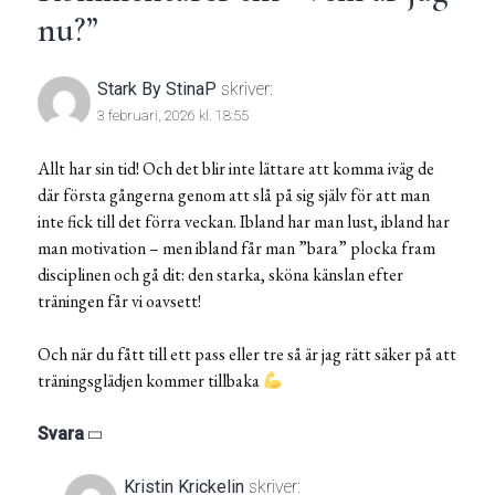
nu?
”
Stark By StinaP
skriver:
3 februari, 2026 kl. 18:55
Allt har sin tid! Och det blir inte lättare att komma iväg de
där första gångerna genom att slå på sig själv för att man
inte fick till det förra veckan. Ibland har man lust, ibland har
man motivation – men ibland får man ”bara” plocka fram
disciplinen och gå dit: den starka, sköna känslan efter
träningen får vi oavsett!
Och när du fått till ett pass eller tre så är jag rätt säker på att
träningsglädjen kommer tillbaka
Svara
Kristin Krickelin
skriver: