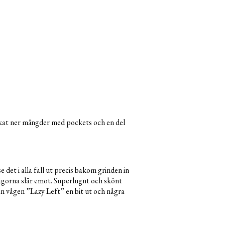
ackat ner mängder med pockets och en del
se det i alla fall ut precis bakom grinden in
vågorna slår emot. Superlugnt och skönt
an vågen ”Lazy Left” en bit ut och några