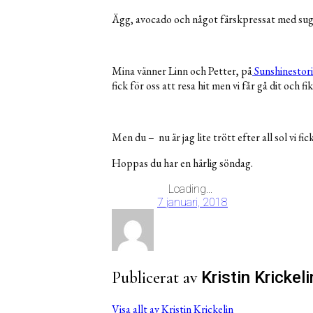
Ägg, avocado och något färskpressat med sugrö
Mina vänner Linn och Petter, på
Sunshinestori
fick för oss att resa hit men vi får gå dit och f
Men du – nu är jag lite trött efter all sol vi 
Hoppas du har en härlig söndag.
Loading...
7 januari, 2018
Publicerat av
Kristin Krickeli
Visa allt av Kristin Krickelin