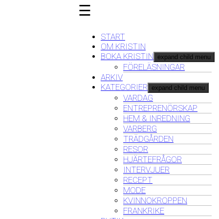
☰
START
OM KRISTIN
BOKA KRISTIN
expand child menu
FÖRELÄSNINGAR
ARKIV
KATEGORIER
expand child menu
VARDAG
ENTREPRENÖRSKAP
HEM & INREDNING
VARBERG
TRÄDGÅRDEN
RESOR
HJÄRTEFRÅGOR
INTERVJUER
RECEPT
MODE
KVINNOKROPPEN
FRANKRIKE