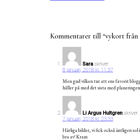
Kommentarer till “
vykort frå
Sara
skriver:
8 januari, 2018 kl. 11:37
Men gud vilken tur att ens favorit blogga
håller på med det sista med planeringen 
Li Argus Hultgren
skriver:
7 januari, 2018 kl. 23:33
Härliga bilder, vi fick också äntligen 
bra av! Kram