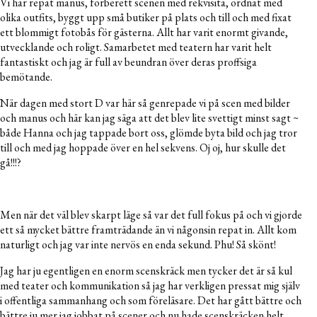
Vi har repat manus, förberett scenen med rekvisita, ordnat med
olika outfits, byggt upp små butiker på plats och till och med fixat
ett blommigt fotobås för gästerna. Allt har varit enormt givande,
utvecklande och roligt. Samarbetet med teatern har varit helt
fantastiskt och jag är full av beundran över deras proffsiga
bemötande.
När dagen med stort D var här så genrepade vi på scen med bilder
och manus och här kan jag säga att det blev lite svettigt minst sagt ~
både Hanna och jag tappade bort oss, glömde byta bild och jag tror
till och med jag hoppade över en hel sekvens. Oj oj, hur skulle det
gå!!!?
Men när det väl blev skarpt läge så var det full fokus på och vi gjorde
ett så mycket bättre framträdande än vi någonsin repat in. Allt kom
naturligt och jag var inte nervös en enda sekund. Phu! Så skönt!
Jag har ju egentligen en enorm scenskräck men tycker det är så kul
med teater och kommunikation så jag har verkligen pressat mig själv
i offentliga sammanhang och som föreläsare. Det har gått bättre och
bättre ju mer jag jobbat på scener och nu hade scenskräcken helt