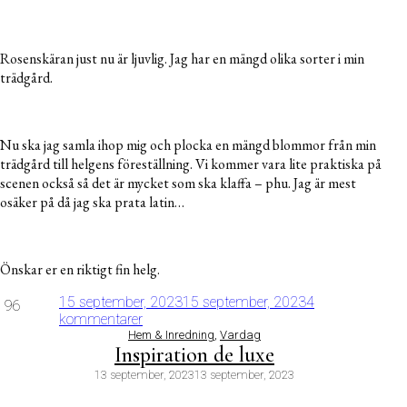
Rosenskäran just nu är ljuvlig. Jag har en mängd olika sorter i min
trädgård.
Nu ska jag samla ihop mig och plocka en mängd blommor från min
trädgård till helgens föreställning. Vi kommer vara lite praktiska på
scenen också så det är mycket som ska klaffa – phu. Jag är mest
osäker på då jag ska prata latin…
Önskar er en riktigt fin helg.
15 september, 2023
15 september, 2023
4
96
kommentarer
Hem & Inredning
,
Vardag
Inspiration de luxe
13 september, 2023
13 september, 2023