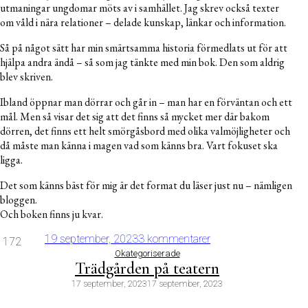
utmaningar ungdomar möts av i samhället. Jag skrev också texter
om våld i nära relationer – delade kunskap, länkar och information.
Så på något sätt har min smärtsamma historia förmedlats ut för att
hjälpa andra ändå – så som jag tänkte med min bok. Den som aldrig
blev skriven.
Ibland öppnar man dörrar och går in – man har en förväntan och ett
mål. Men så visar det sig att det finns så mycket mer där bakom
dörren, det finns ett helt smörgåsbord med olika valmöjligheter och
då måste man känna i magen vad som känns bra. Vart fokuset ska
ligga.
Det som känns bäst för mig är det format du läser just nu – nämligen
bloggen.
Och boken finns ju kvar.
19 september, 2023
3 kommentarer
172
Okategoriserade
Trädgården på teatern
17 september, 2023
17 september, 2023