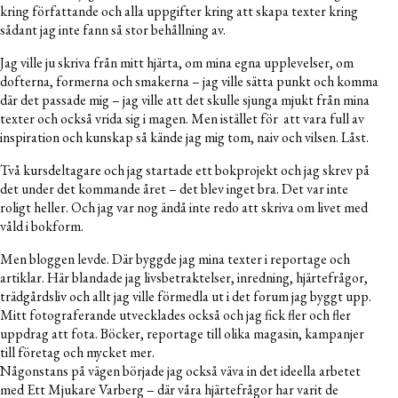
kring författande och alla uppgifter kring att skapa texter kring
sådant jag inte fann så stor behållning av.
Jag ville ju skriva från mitt hjärta, om mina egna upplevelser, om
dofterna, formerna och smakerna – jag ville sätta punkt och komma
där det passade mig – jag ville att det skulle sjunga mjukt från mina
texter och också vrida sig i magen. Men istället för att vara full av
inspiration och kunskap så kände jag mig tom, naiv och vilsen. Låst.
Två kursdeltagare och jag startade ett bokprojekt och jag skrev på
det under det kommande året – det blev inget bra. Det var inte
roligt heller. Och jag var nog ändå inte redo att skriva om livet med
våld i bokform.
Men bloggen levde. Där byggde jag mina texter i reportage och
artiklar. Här blandade jag livsbetraktelser, inredning, hjärtefrågor,
trädgårdsliv och allt jag ville förmedla ut i det forum jag byggt upp.
Mitt fotograferande utvecklades också och jag fick fler och fler
uppdrag att fota. Böcker, reportage till olika magasin, kampanjer
till företag och mycket mer.
Någonstans på vägen började jag också väva in det ideella arbetet
med Ett Mjukare Varberg – där våra hjärtefrågor har varit de