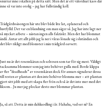
snurrar inne i skallen på detta sätt. Men det är ett välordnat kaos där
inne så var inte orolig – jag har fullständig koll.
Trädgårdssäsongen här ute blev både lite lat, oplanerad och
lustfylld. Det var en blandning om man säger så. Jag har inte lagt ner
så mycket arbete – nästan ingen alls faktiskt. Men det har blommat
ändå. Antar att allt jobb jag la ner i våras lönade sig i slutändan och
det blev rikligt med blomster i min trädgård oavsett.
Just nu är det rosenskäran och solrosen som tar för sig mest. Väldigt
tacksamma blommor som jag inte behöver gulla med. Borde klippa
av fler ”deadheads” av rosenskäran dock för annars signalerar dessa
till resten av plantan att den inte behöver blomma mer – att plantan
gjort sitt jobb med att skapa fler frön och så är det inte mer med det
liksom… Ju mer jag plockar desto mer blommar plantan.
Ja, så att. Detta är min dahliaodling i år. Hahaha, vad ser ni? En