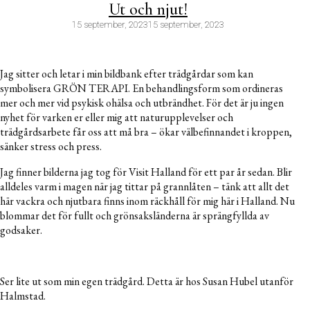
Ut och njut!
15 september, 2023
15 september, 2023
Jag sitter och letar i min bildbank efter trädgårdar som kan
symbolisera GRÖN TERAPI. En behandlingsform som ordineras
mer och mer vid psykisk ohälsa och utbrändhet. För det är ju ingen
nyhet för varken er eller mig att naturupplevelser och
trädgårdsarbete får oss att må bra – ökar välbefinnandet i kroppen,
sänker stress och press.
Jag finner bilderna jag tog för Visit Halland för ett par år sedan. Blir
alldeles varm i magen när jag tittar på grannlåten – tänk att allt det
här vackra och njutbara finns inom räckhåll för mig här i Halland. Nu
blommar det för fullt och grönsaksländerna är sprängfyllda av
godsaker.
Ser lite ut som min egen trädgård. Detta är hos Susan Hubel utanför
Halmstad.