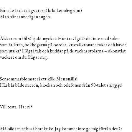
Kanske är det dags att måla köket olivgrönt?
Man blir sannerligen sugen.
Älskar rum i fil så sjukt mycket. Hur trevligt är det inte med solen
som faller in, bokhögarna på bordet, kristallkronan i taket och havet
som utsikt? Högt i tak och kuddar på de vackra stolarna – okonstlat
vackert om du frågar mig.
Sensommarblomster i ett kök. Men snälla!
Här blir både micron, klockan och telefonen från 90-talet snygg ju!
Vill testa. Har ni?
Målbild i mitt hus i Frankrike. Jag kommer inte ge mig förrän det är