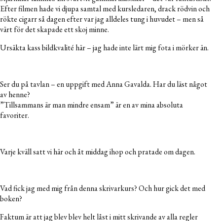
Efter filmen hade vi djupa samtal med kursledaren, drack rödvin och
rökte cigarr så dagen efter var jag alldeles tung i huvudet – men så
värt för det skapade ett skoj minne.
Ursäkta kass bildkvalité här – jag hade inte lärt mig fota i mörker än.
Ser du på tavlan – en uppgift med Anna Gavalda. Har du läst något
av henne?
”Tillsammans är man mindre ensam” är en av mina absoluta
favoriter.
Varje kväll satt vi här och åt middag ihop och pratade om dagen.
Vad fick jag med mig från denna skrivarkurs? Och hur gick det med
boken?
Faktum är att jag blev blev helt låst i mitt skrivande av alla regler