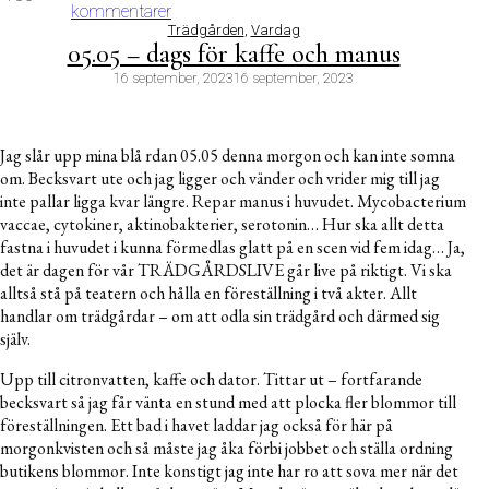
kommentarer
Trädgården
,
Vardag
05.05 – dags för kaffe och manus
16 september, 2023
16 september, 2023
Jag slår upp mina blå rdan 05.05 denna morgon och kan inte somna
om. Becksvart ute och jag ligger och vänder och vrider mig till jag
inte pallar ligga kvar längre. Repar manus i huvudet. Mycobacterium
vaccae, cytokiner, aktinobakterier, serotonin… Hur ska allt detta
fastna i huvudet i kunna förmedlas glatt på en scen vid fem idag… Ja,
det är dagen för vår TRÄDGÅRDSLIVE går live på riktigt. Vi ska
alltså stå på teatern och hålla en föreställning i två akter. Allt
handlar om trädgårdar – om att odla sin trädgård och därmed sig
själv.
Upp till citronvatten, kaffe och dator. Tittar ut – fortfarande
becksvart så jag får vänta en stund med att plocka fler blommor till
föreställningen. Ett bad i havet laddar jag också för här på
morgonkvisten och så måste jag åka förbi jobbet och ställa ordning
butikens blommor. Inte konstigt jag inte har ro att sova mer när det