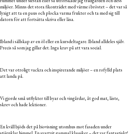
rummet under siestan eller så utforskade jag trädgården och dess
miljöer. Minns det stora fikonträdet med värme i bröstet – det var så
lyxigt att ta en paus och plocka varma frukter och ta med sig till
datorn för att fortsätta skriva eller läsa.
Ibland i sällskap av en öl eller en kursdeltagare. Ibland alldeles själv.
Precis så som jag gillar det. Inga krav på att vara social.
Det var otroligt vackra och inspirerande miljöer – en rofylld plats
att landa på.
Vi gjorde små utflykter till byar och vingårdar, åt god mat, läste,
skrev och hade lektioner.
En kväll bjöds det på biovisning utomhus mot fasaden under
stjärnklar himmel. En svartvit gammal klassiker – det var fantastiskt!