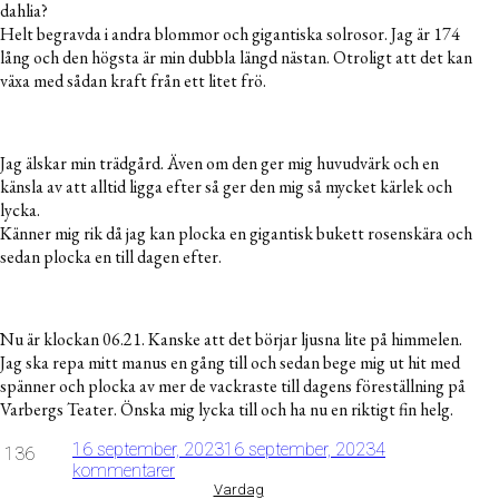
dahlia?
Helt begravda i andra blommor och gigantiska solrosor. Jag är 174
lång och den högsta är min dubbla längd nästan. Otroligt att det kan
växa med sådan kraft från ett litet frö.
Jag älskar min trädgård. Även om den ger mig huvudvärk och en
känsla av att alltid ligga efter så ger den mig så mycket kärlek och
lycka.
Känner mig rik då jag kan plocka en gigantisk bukett rosenskära och
sedan plocka en till dagen efter.
Nu är klockan 06.21. Kanske att det börjar ljusna lite på himmelen.
Jag ska repa mitt manus en gång till och sedan bege mig ut hit med
spänner och plocka av mer de vackraste till dagens föreställning på
Varbergs Teater. Önska mig lycka till och ha nu en riktigt fin helg.
16 september, 2023
16 september, 2023
4
136
kommentarer
Vardag