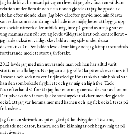
Jag hade blivit bromsad på vägen i livet då jag blev fast i en våldsam
relation under flera år och situationen gjorde att jag hoppade av
skolan efter nionde klass. Jag blev därefter gravid med min första
son redan som nittonåring och hade inte möjligheter att bygga upp
ett socialt nätverk eller utbilda mig, inte på grund av att jag var en
ung mamma men för att jag levde väldigt isolerat och kontrollerat –
jag hade också en väldigt skev bild av mig själv under dessa
destruktiva år. Den bilden levde kvar länge och jag kämpar stundtals
fortfarande med ett stort självförakt.
2012 levde jag med min nuvarande man och han har alltid varit
stöttande i alla lägen. När jag sa att jag ville åka på en skrivarkurs till
Toscana och sedan ta ett år tjänstledigt för att skriva min bok så var
han den som bokade flygbiljett och gav mig en high five. Tack!
Nu i efterhand så förstår jag hur enormt generöst det var av honom.
Det påverkade vår familjs ekonomi mycket såklart men det gjorde
också att jag var hemma mer med barnen och jag fick också testa på
frilanslivet.
Jag fann en skrivarkurs på en gård på landsbygden i Toscana,
packade ner dator, kamera och lite klänningar och begav mig ut på
mitt äventyr.