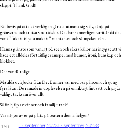
släppt. Thank God!!!
Ett bevis på att det verkligen går att utmana sig själv, tänja på
gränserna och trotsa sina rädslor. Det har sannerligen varit år då det
varit ”fake it til you make it” mentalitet och så mycket värt.
Hanna glänste som vanligt på scen och säkra källor har intygat att vi
hade ett alldeles förträffligt samspel med humor, ironi, kunskap och
klokhet.
Det var då roligt!!
Matilda och Jocke från Det Brinner var med oss på scen och sjöng
fyra låtar. De ramade in upplevelsen på en riktigt fint sätt och jag är
väldigt tacksam över allt.
Så fin hjälp av vänner och familj ~ tack!!!
Var någon av er på plats på teatern denna helgen?
17 september, 2023
17 september, 2023
8
150