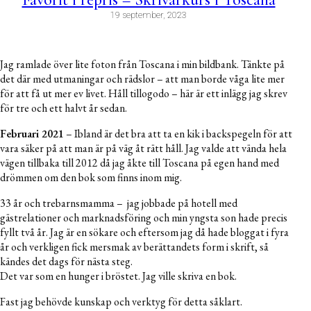
19 september, 2023
Jag ramlade över lite foton från Toscana i min bildbank. Tänkte på
det där med utmaningar och rädslor – att man borde våga lite mer
för att få ut mer ev livet. Håll tillogodo – här är ett inlägg jag skrev
för tre och ett halvt år sedan.
Februari 2021
– Ibland är det bra att ta en kik i backspegeln för att
vara säker på att man är på väg åt rätt håll. Jag valde att vända hela
vägen tillbaka till 2012 då jag åkte till Toscana på egen hand med
drömmen om den bok som finns inom mig.
33 år och trebarnsmamma – jag jobbade på hotell med
gästrelationer och marknadsföring och min yngsta son hade precis
fyllt två år. Jag är en sökare och eftersom jag då hade bloggat i fyra
år och verkligen fick mersmak av berättandets form i skrift, så
kändes det dags för nästa steg.
Det var som en hunger i bröstet. Jag ville skriva en bok.
Fast jag behövde kunskap och verktyg för detta såklart.