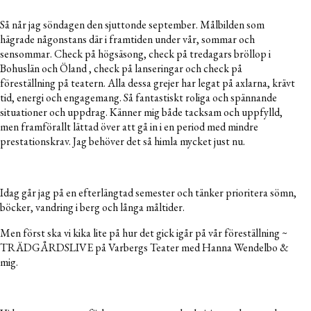
Så når jag söndagen den sjuttonde september. Målbilden som
hägrade någonstans där i framtiden under vår, sommar och
sensommar. Check på högsäsong, check på tredagars bröllop i
Bohuslän och Öland , check på lanseringar
och check på
föreställning på teatern. Alla dessa grejer har legat på axlarna, krävt
tid, energi och engagemang. Så fantastiskt roliga och spännande
situationer och uppdrag. Känner mig både tacksam och uppfylld,
men framförallt lättad över att gå in i en period med mindre
prestationskrav. Jag behöver det så himla mycket just nu.
Idag går jag på en efterlängtad semester och tänker prioritera sömn,
böcker, vandring i berg och långa måltider.
Men först ska vi kika lite på hur det gick igår på vår föreställning ~
TRÄDGÅRDSLIVE på Varbergs Teater med Hanna Wendelbo &
mig.