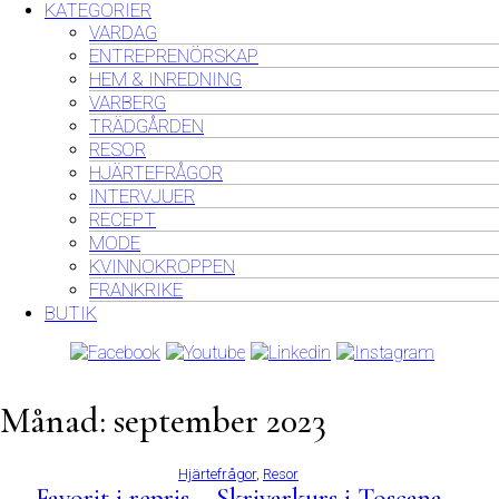
KATEGORIER
VARDAG
ENTREPRENÖRSKAP
HEM & INREDNING
VARBERG
TRÄDGÅRDEN
RESOR
HJÄRTEFRÅGOR
INTERVJUER
RECEPT
MODE
KVINNOKROPPEN
FRANKRIKE
BUTIK
Månad:
september 2023
Hjärtefrågor
,
Resor
Favorit i repris – Skrivarkurs i Toscana