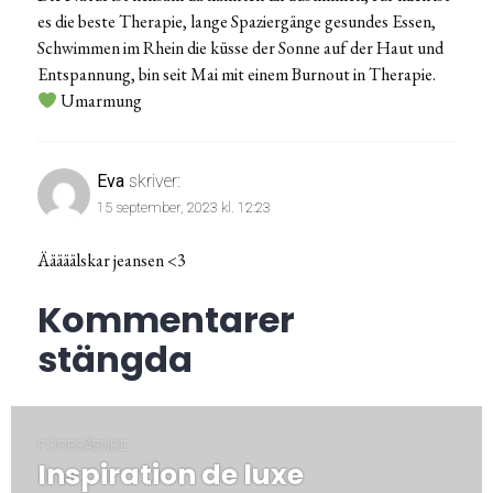
es die beste Therapie, lange Spaziergänge gesundes Essen,
Schwimmen im Rhein die küsse der Sonne auf der Haut und
Entspannung, bin seit Mai mit einem Burnout in Therapie.
Umarmung
Eva
skriver:
15 september, 2023 kl. 12:23
Ääääälskar jeansen <3
Kommentarer
stängda
Inläggsnavigering
FÖREGÅENDE
Inspiration de luxe
Föregående