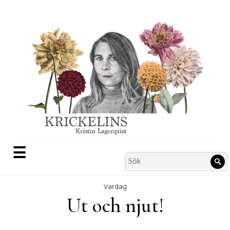
Skip
to
content
☰
Search
Sö
for:
Vardag
Ut och njut!