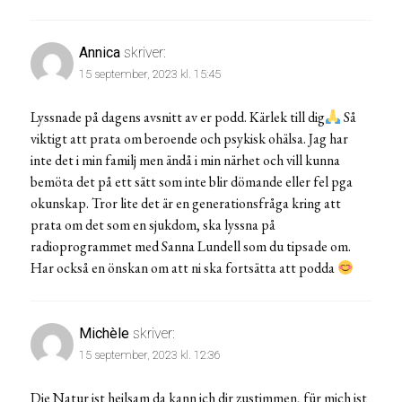
Annica
skriver:
15 september, 2023 kl. 15:45
Lyssnade på dagens avsnitt av er podd. Kärlek till dig
Så
viktigt att prata om beroende och psykisk ohälsa. Jag har
inte det i min familj men ändå i min närhet och vill kunna
bemöta det på ett sätt som inte blir dömande eller fel pga
okunskap. Tror lite det är en generationsfråga kring att
prata om det som en sjukdom, ska lyssna på
radioprogrammet med Sanna Lundell som du tipsade om.
Har också en önskan om att ni ska fortsätta att podda
Michèle
skriver:
15 september, 2023 kl. 12:36
Die Natur ist heilsam da kann ich dir zustimmen, für mich ist