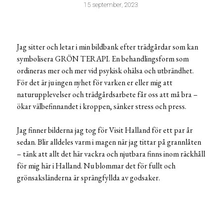
15 september, 2023
Jag sitter och letar i min bildbank efter trädgårdar som kan
symbolisera GRÖN TERAPI. En behandlingsform som
ordineras mer och mer vid psykisk ohälsa och utbrändhet.
För det är ju ingen nyhet för varken er eller mig att
naturupplevelser och trädgårdsarbete får oss att må bra –
ökar välbefinnandet i kroppen, sänker stress och press.
Jag finner bilderna jag tog för Visit Halland för ett par år
sedan. Blir alldeles varm i magen när jag tittar på grannlåten
– tänk att allt det här vackra och njutbara finns inom räckhåll
för mig här i Halland. Nu blommar det för fullt och
grönsaksländerna är sprängfyllda av godsaker.