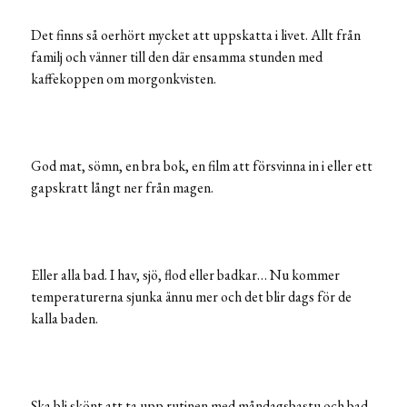
Det finns så oerhört mycket att uppskatta i livet. Allt från
familj och vänner till den där ensamma stunden med
kaffekoppen om morgonkvisten.
God mat, sömn, en bra bok, en film att försvinna in i eller ett
gapskratt långt ner från magen.
Eller alla bad. I hav, sjö, flod eller badkar… Nu kommer
temperaturerna sjunka ännu mer och det blir dags för de
kalla baden.
Ska bli skönt att ta upp rutinen med måndagsbastu och bad