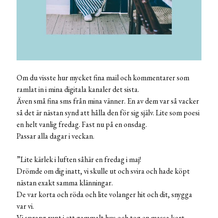
Om du visste hur mycket fina mail och kommentarer som
ramlat in i mina digitala kanaler det sista.
Även små fina sms från mina vänner. En av dem var så vacker
så det är nästan synd att hålla den för sig själv. Lite som poesi
en helt vanlig fredag. Fast nu på en onsdag.
Passar alla dagar i veckan.
”Lite kärlek i luften såhär en fredag i maj!
Drömde om dig inatt, vi skulle ut och svira och hade köpt
nästan exakt samma klänningar.
De var korta och röda och lite volanger hit och dit, snygga
var vi.
Vi sprang runt i ett gammalt hus och tog en massa kort