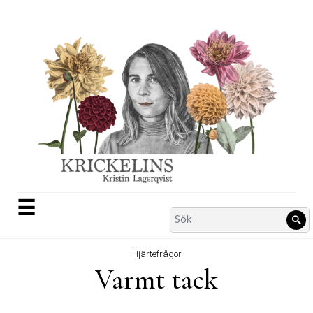
Skip
to
content
☰
Search
Sö
for:
Hjärtefrågor
Varmt tack