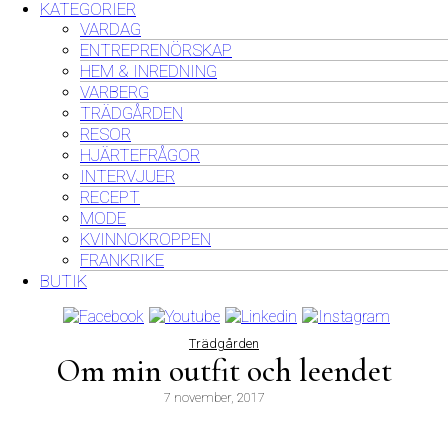
KATEGORIER
VARDAG
ENTREPRENÖRSKAP
HEM & INREDNING
VARBERG
TRÄDGÅRDEN
RESOR
HJÄRTEFRÅGOR
INTERVJUER
RECEPT
MODE
KVINNOKROPPEN
FRANKRIKE
BUTIK
Trädgården
Om min outfit och leendet
7 november, 2017