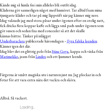
Kände mig så himla fin i min alldeles blå outfit idag.
Kläderna gör sannerligen något med humöret. Tar alltid fram mina
tjusigaste kläder och tar på mig läppstift när jag känner mig nere.
Idag vaknade jag med stora påsar under ögonen efter en orolig natt,
fick dricka flera koppar kaffe och lägga små pads under ögonen som
gör susen och sedan fixa med concealer så att det skulle
kännas bättre. Tänker på inlägget
Underbaraclara
publicerade häromdagen –
Fyra falska leenden
.
Känner igen det där.
Idag blev det en glittrig polo från
Stine Goya
, kappa och väska från
Marimekko
, jeans från
Lindex
och ett ljummet leende.
Färgerna är smått magiska ute i naturen just nu. Jag plockar in och
fotar för att vara extra nära det vackra och sköra.
Alltså. Så vackert.
Loading...