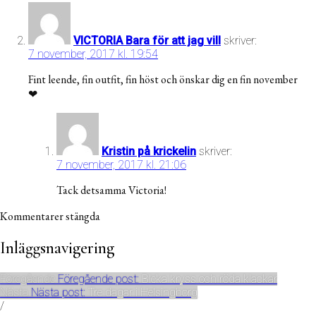
VICTORIA Bara för att jag vill
skriver:
7 november, 2017 kl. 19:54
Fint leende, fin outfit, fin höst och önskar dig en fin november
❤
Kristin på krickelin
skriver:
7 november, 2017 kl. 21:06
Tack detsamma Victoria!
Kommentarer stängda
Inläggsnavigering
Föregående
Föregående post:
Bleka kryss och röda klackar
Nästa
Nästa post:
Tre dagar i Helsingborg
/