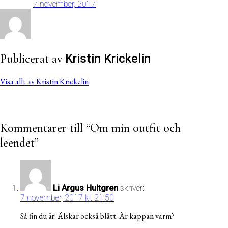
7 november, 2017
Publicerat av
Kristin Krickelin
Visa allt av Kristin Krickelin
Kommentarer till “
Om min outfit och
leendet
”
Li Argus Hultgren
skriver:
7 november, 2017 kl. 21:50
Så fin du är! Älskar också blått. Är kappan varm?