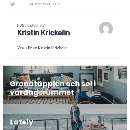
24 november, 2016
PUBLICERAT AV
Kristin Krickelin
Visa allt av Kristin Krickelin
Inläggsnavigering
FÖREGÅENDE
Granatäpplen och sol i
Föregående
post:
vardagsrummet
NÄSTA
Lately
Nästa
post: