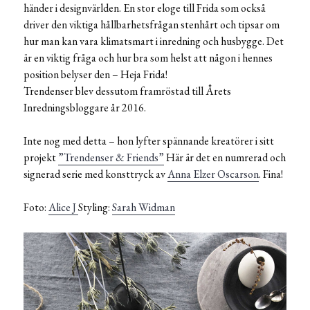
händer i designvärlden. En stor eloge till Frida som också
driver den viktiga hållbarhetsfrågan stenhårt och tipsar om
hur man kan vara klimatsmart i inredning och husbygge. Det
är en viktig fråga och hur bra som helst att någon i hennes
position belyser den – Heja Frida!
Trendenser blev dessutom framröstad till Årets
Inredningsbloggare år 2016.
Inte nog med detta – hon lyfter spännande kreatörer i sitt
projekt
”Trendenser & Friends”
Här är det en numrerad och
signerad serie med konsttryck av
Anna Elzer Oscarson
. Fina!
Foto:
Alice J
Styling:
Sarah Widman