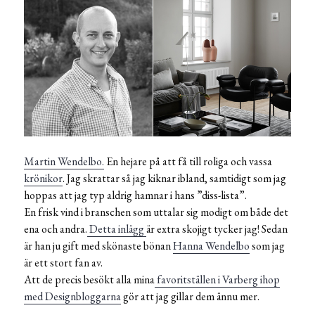
Martin Wendelbo.
En hejare på att få till roliga och vassa
krönikor
. Jag skrattar så jag kiknar ibland, samtidigt som jag
hoppas att jag typ aldrig hamnar i hans ”diss-lista”.
En frisk vind i branschen som uttalar sig modigt om både det
ena och andra.
Detta inlägg
är extra skojigt tycker jag! Sedan
är han ju gift med skönaste bönan
Hanna Wendelbo
som jag
är ett stort fan av.
Att de precis besökt alla mina
favoritställen i Varberg ihop
med Designbloggarna
gör att jag gillar dem ännu mer.