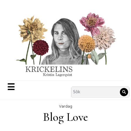
Skip
to
content
☰
Search
Sö
for:
Vardag
Blog Love