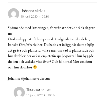
Johanna
skriver:
10 juni, 2020 kl. 09:30
Spännande med lanseringen, förstår att det är bråda dagrar
nu!
Önskeinlägg.. att få hänga med i trädgårdens olika delar,
kanske före/efterbilder. Du hade ett inlägg där du tog hjälp
att gräva och plantera, vill se mer om vad ni planterade och
hur det blev. Ser också en jättefin spalje/portal, hur byggde
du den och vad ska växa över? Och hönorna! Mer om dom
och hur dom bor
Johanna @johannasvedertun
Therese
skriver:
16 juni, 2020 kl. 10:18