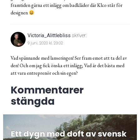
framtiden gärna ett inlägg om badkläder där Klco står för
designen
Victoria_Alittlebliss
skriver:
9 juni, 2020 kl. 23:02
Vad spännande med lanseringen! Ser fram emot att ta del av
den! Och om jag fick önska ett inlägg; Vad är det bästa med
att vara entreprenör och sin egen?
Kommentarer
stängda
Inläggsnavigering
FÖREGÅENDE
Ett dygn med doft av svensk
Föregående