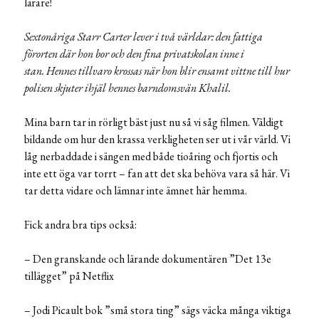
lärare!
Sextonåriga Starr Carter lever i två världar: den fattiga
förorten där hon bor och den fina privatskolan inne i
stan. Hennes tillvaro krossas när hon blir ensamt vittne till hur
polisen skjuter ihjäl hennes barndomsvän Khalil.
Mina barn tar in rörligt bäst just nu så vi såg filmen. Väldigt
bildande om hur den krassa verkligheten ser ut i vår värld. Vi
låg nerbaddade i sängen med både tioåring och fjortis och
inte ett öga var torrt – fan att det ska behöva vara så här. Vi
tar detta vidare och lämnar inte ämnet här hemma.
Fick andra bra tips också:
– Den granskande och lärande dokumentären ”Det 13e
tillägget” på Netflix
– Jodi Picault bok ”små stora ting” sägs väcka många viktiga