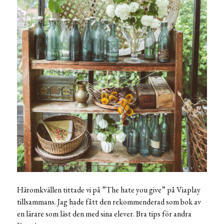
Häromkvällen tittade vi på ”The hate you give” på Viaplay
tillsammans. Jag hade fått den rekommenderad som bok av
en lärare som läst den med sina elever. Bra tips för andra