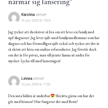
närmar sig lansering
”
Karolina
skriver:
16 juni, 2020 kl. 19:24
Jag tycker att du skriver så bra om att leva i en familj med
npf diagnoser. Jag lever själv med familjemedlemmar som har
diagnos och har förmodligen själv också och tycker att det är
så skönt att höra om andras erfarenheter. Jag förstår dock
om det är för privat, man vill ju inte lämna ut andra för
mycket. Lycka till med lanseringen!
Linnea
skriver:
10 juni, 2020 kl. 17:20
Den sista bilden är underbar
! Berätta gärna om hur det
går med hönsen? Hur fungerar det med Boris?