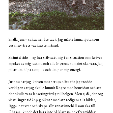
Snälla Juni – sakta ner lite tack. Jag måste hinna njuta som
tusan av årets vackraste månad.
Skämt å sido – jag har själv satt mig i en situation som kräver
mycket av mig just nu och allt är precis som det ska vara. Jag
gillar det höga tempot och det ger mig energi.
Just nu har jag kniven mot strupen lite för jag trodde
verkligen att jag skulle hunnit längre med hemsidan och att
den skulle vara lanseringfärdig till helgen. Men aj då, det tog
visst längre tid än jag räknat med att redigera alla bilder,
lägga in texter och skapa allt annat innehåll som ska till.
Ghaaaa, kunde det bara inte bli klart på en eftermiddag