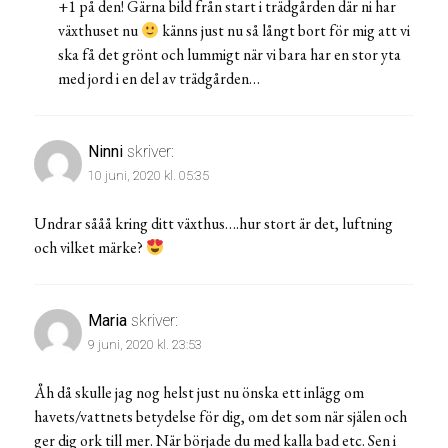
+1 på den! Gärna bild från start i trädgården där ni har
växthuset nu
känns just nu så långt bort för mig att vi
ska få det grönt och lummigt när vi bara har en stor yta
med jord i en del av trädgården…
Ninni
skriver:
10 juni, 2020 kl. 05:35
Undrar sååå kring ditt växthus….hur stort är det, luftning
och vilket märke?
Maria
skriver:
9 juni, 2020 kl. 23:53
Åh då skulle jag nog helst just nu önska ett inlägg om
havets/vattnets betydelse för dig, om det som när själen och
ger dig ork till mer. När började du med kalla bad etc. Sen i