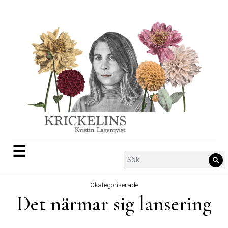
Skip
to
content
☰
Search
Sö
for:
Okategoriserade
Det närmar sig lansering