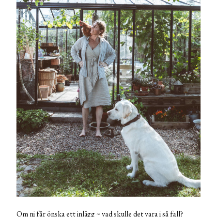
Om ni får önska ett inlägg ~ vad skulle det vara i så fall?