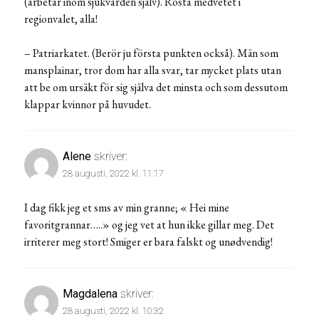
(arbetar inom sjukvården själv). Rösta medvetet i
regionvalet, alla!
– Patriarkatet. (Berör ju första punkten också). Män som
mansplainar, tror dom har alla svar, tar mycket plats utan
att be om ursäkt för sig själva det minsta och som dessutom
klappar kvinnor på huvudet.
Alene
skriver:
28 augusti, 2022 kl. 11:17
I dag fikk jeg et sms av min granne; « Hei mine
favoritgrannar…..» og jeg vet at hun ikke gillar meg. Det
irriterer meg stort! Smiger er bara falskt og unødvendig!
Magdalena
skriver:
28 augusti, 2022 kl. 10:32