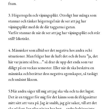
fram.
3. Högerregeln och väjningsplikt. Otroligt hur många som
stannar och tänker högerregel när de ser att jag har
väjningsplikt med de de där taggarna i gatan.
Varför stannar de när de ser att jag har väjningsplikt och står
still? Idiotiskt.
4. Människor som alltid ser det negativa hos andra och i
situationer. Man frågar hur de haft det och de bara ”ja, det
här var ju inte så bra….” så drar de upp det enda som var
dåligt på en veckas semester. Eller när de ska beskriva en
människa och berättar dess negativa egenskaper, så taskigt
och småsint liksom.
5.När andra säger till mig att jag ska vila och ta det lugnt.
Det är en trigger för mig för det känns som de ifrågasätter
mitt sätt att vara på. Jag är snabb, jag gör saker, vill att det
ska gå fort. Jag vilar när jag har lust – andra behöver inte