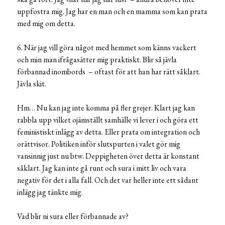
uppfostra mig. Jag har en man och en mamma som kan prata
med mig om detta.
6. När jag vill göra något med hemmet som känns vackert
och min man ifrågasätter mig praktiskt. Blir så jävla
förbannad inombords – oftast för att han har rätt såklart.
Jävla skit.
Hm… Nu kan jag inte komma på fler grejer. Klart jag kan
rabbla upp vilket ojämställt samhälle vi lever i och göra ett
feministiskt inlägg av detta. Eller prata om integration och
orättvisor. Politiken inför slutspurten i valet gör mig
vansinnig just nu btw. Deppigheten över detta är konstant
såklart. Jag kan inte gå runt och sura i mitt liv och vara
negativ för det i alla fall. Och det var heller inte ett sådant
inlägg jag tänkte mig.
Vad blir ni sura eller förbannade av?