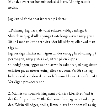
Men det svartnar hos mig också såklart. Låt mig rabbla
nedan.
Jag kan bli förbannat irriterad på detta:
1.Rökning. Jag har själv varit rökare i väldigt många år.
Slutade när jag skulle springa Göteborgsvarvet när jag var
30+ så med risk för att skita i det blå skåpet, eller vad man
säger…
Jag verkligen hatar när någon tänder en cigg bredvid mig på
perrongen, när jag står i kö, sitter på en klippa i
solnedgången, ligger och solar vid havskanten, när jag sitter
och äter på en uteservering eller vart som. Varför ska
jag
behöva andas in den skiten och få mina kläder att dofta rök?
Verkligen provocerande.
2. Människor som kör långsamt i vänstra körfältet. Vad är
det för fel på dem??!!! Blir förbannad när jag bara tänker på
det. Kör in till höger, snälla, lämna plats åt de som vill ta sig