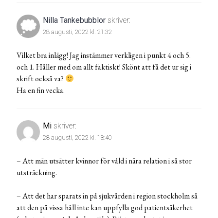
Nilla Tankebubblor
skriver:
28 augusti, 2022 kl. 21:32
Vilket bra inlägg! Jag instämmer verkligen i punkt 4 och 5.
och 1. Håller med om allt faktiskt! Skönt att få det ur sig i
skrift också va?
Ha en fin vecka.
Mi
skriver:
28 augusti, 2022 kl. 18:40
– Att män utsätter kvinnor för våld i nära relation i så stor
utsträckning.
– Att det har sparats in på sjukvården i region stockholm så
att den på vissa håll inte kan uppfylla god patientsäkerhet