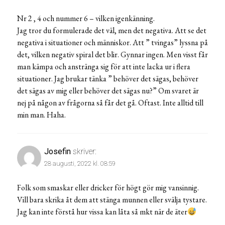
Nr 2 , 4 och nummer 6 – vilken igenkänning.
Jag tror du formulerade det väl, men det negativa. Att se det
negativa i situationer och människor. Att ” tvingas” lyssna på
det, vilken negativ spiral det blir. Gynnar ingen. Men visst får
man kämpa och anstränga sig för att inte lacka ur i flera
situationer. Jag brukar tänka ” behöver det sägas, behöver
det sägas av mig eller behöver det sägas nu?” Om svaret är
nej på någon av frågorna så får det gå. Oftast. Inte alltid till
min man. Haha.
Josefin
skriver:
28 augusti, 2022 kl. 08:59
Folk som smaskar eller dricker för högt gör mig vansinnig.
Vill bara skrika åt dem att stänga munnen eller svälja tystare.
Jag kan inte förstå hur vissa kan låta så mkt när de äter