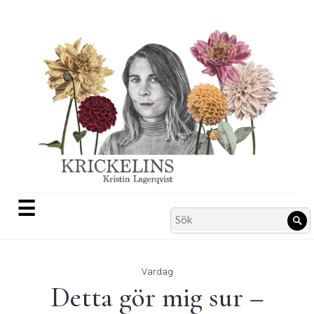
Skip
to
content
☰
Search
Sö
for:
Vardag
Detta gör mig sur –