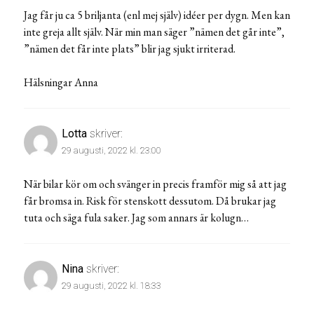
Jag får ju ca 5 briljanta (enl mej själv) idéer per dygn. Men kan
inte greja allt själv. När min man säger ”nämen det går inte”,
”nämen det får inte plats” blir jag sjukt irriterad.
Hälsningar Anna
Lotta
skriver:
29 augusti, 2022 kl. 23:00
När bilar kör om och svänger in precis framför mig så att jag
får bromsa in. Risk för stenskott dessutom. Då brukar jag
tuta och säga fula saker. Jag som annars är kolugn…
Nina
skriver:
29 augusti, 2022 kl. 18:33