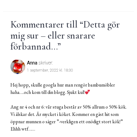
Kommentarer till “
Detta gör
mig sur – eller snarare
förbannad…
”
Anna
skriver:
1 september, 2022 kl. 18:30
Hej hopp, skulle googla hur man rengör bambumöbler
haha….och kom till din blogg. Sjukt kul!
Ang nr 4 och nr 6: vår stuga består av 50% allrum o 50% kök.
Vi älskar det. Är mycket i köket. Kommer en gäst hit som
öppnar munnen o säger ”-verkligen ett onödigt stort kök!”
Ehhh wtf……