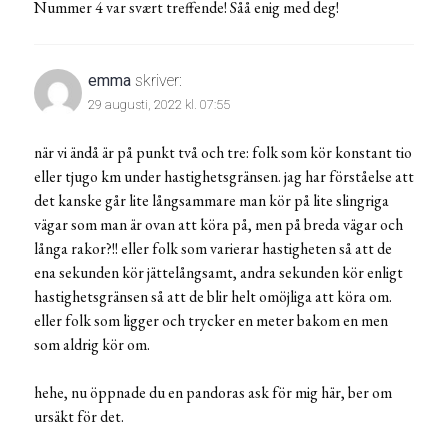
Nummer 4 var svært treffende! Såå enig med deg!
emma
skriver:
29 augusti, 2022 kl. 07:55
när vi ändå är på punkt två och tre: folk som kör konstant tio
eller tjugo km under hastighetsgränsen. jag har förståelse att
det kanske går lite långsammare man kör på lite slingriga
vägar som man är ovan att köra på, men på breda vägar och
långa rakor?!! eller folk som varierar hastigheten så att de
ena sekunden kör jättelångsamt, andra sekunden kör enligt
hastighetsgränsen så att de blir helt omöjliga att köra om.
eller folk som ligger och trycker en meter bakom en men
som aldrig kör om.
hehe, nu öppnade du en pandoras ask för mig här, ber om
ursäkt för det.