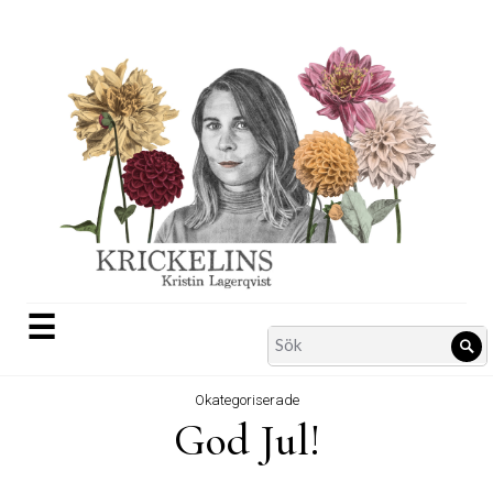
Skip
to
content
☰
Search
Sö
for:
Okategoriserade
God Jul!