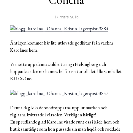
Concha
17 mars, 2016
Äntligen kommer här lite utlovade godbitar från vackra
Karolines hem.
Vi mötte upp denna stildrottning i Helsingborg och
hoppade sedan in i hennes bil för en tur till det lilla samhället
Råå i Skåne.
Denna dag kikade snödropparna upp ur marken och
fåglarna kvittrade i vårsolen. Verkligen härligt!
En sprudlande glad Karoline visade runt oss i både hem och
butik samtidigt som hon pussade sin man hejdå och roddade