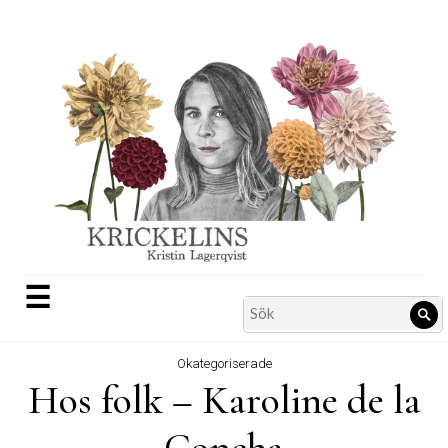
Skip
to
content
☰
Search
Sö
for:
Okategoriserade
Hos folk – Karoline de la