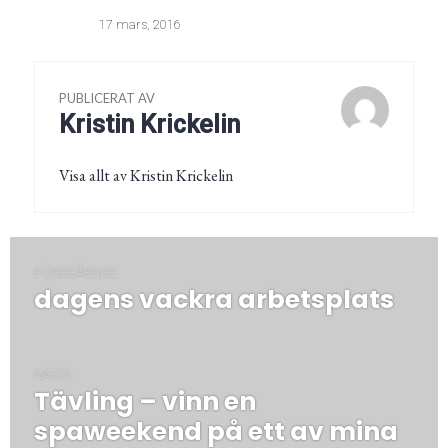
17 mars, 2016
PUBLICERAT AV
Kristin Krickelin
Visa allt av Kristin Krickelin
Inläggsnavigering
FÖREGÅENDE
dagens vackra arbetsplats
Föregående
post:
NÄSTA
Tävling – vinn en
Nästa
post:
spaweekend på ett av mina