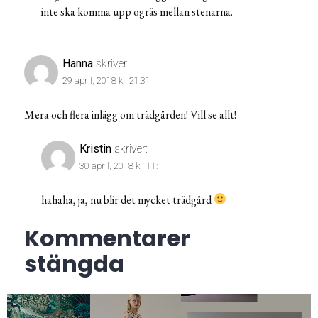
inte ska komma upp ogräs mellan stenarna.
Hanna
skriver:
29 april, 2018 kl. 21:31
Mera och flera inlägg om trädgården! Vill se allt!
Kristin
skriver:
30 april, 2018 kl. 11:11
hahaha, ja, nu blir det mycket trädgård
Kommentarer
stängda
Inläggsnavigering