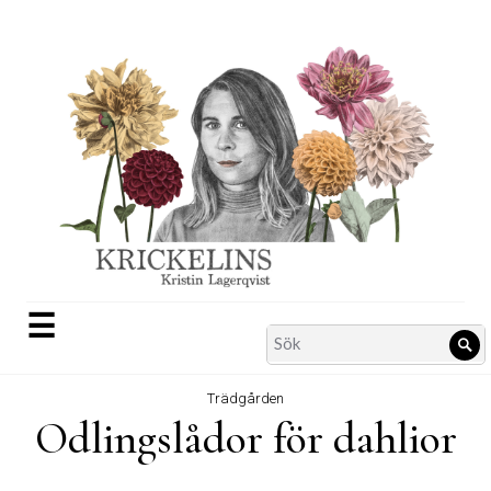
Skip
to
content
☰
Search
Sö
for:
Trädgården
Odlingslådor för dahlior