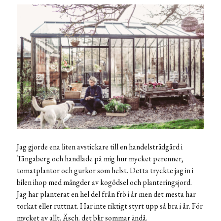
Jag gjorde ena liten avstickare till en handelsträdgård i
Tångaberg och handlade på mig hur mycket perenner,
tomatplantor och gurkor som helst. Detta tryckte jag in i
bilen ihop med mängder av kogödsel och planteringsjord.
Jag har planterat en hel del från frö i år men det mesta har
torkat eller ruttnat. Har inte riktigt styrt upp så bra i år. För
mycket av allt. Äsch. det blir sommar ändå.