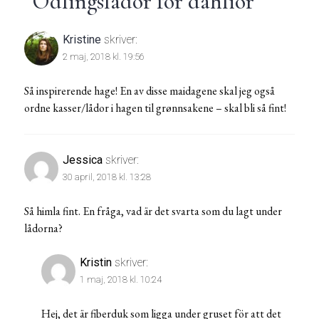
“
Odlingslådor för dahlior
”
Kristine
skriver:
2 maj, 2018 kl. 19:56
Så inspirerende hage! En av disse maidagene skal jeg også
ordne kasser/lådor i hagen til grønnsakene – skal bli så fint!
Jessica
skriver:
30 april, 2018 kl. 13:28
Så himla fint. En fråga, vad är det svarta som du lagt under
lådorna?
Kristin
skriver:
1 maj, 2018 kl. 10:24
Hej, det är fiberduk som ligga under gruset för att det