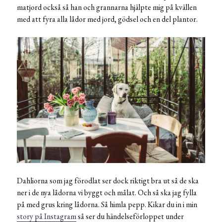
matjord också så han och grannarna hjälpte mig på kvällen
med att fyra alla lådor med jord, gödsel och en del plantor.
Dahliorna som jag förodlat ser dock riktigt bra ut så de ska
ner i de nya lådorna vi byggt och målat. Och så ska jag fylla
på med grus kring lådorna. Så himla pepp. Kikar du in i min
story på Instagram
så ser du händelseförloppet under