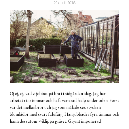
29 april, 2018
Oj oj, oj, vad vi jobbat på bra i trädgården idag. Jag har
arbetat i tio timmar och haft varierad hjälp under tiden. Först
var det mellanbror och jag som målade sex stycken
blomlådor med svart falufärg. Han jobbade i fyra timmar och
hann dessutom klippa gräset. Grymt imponerad!