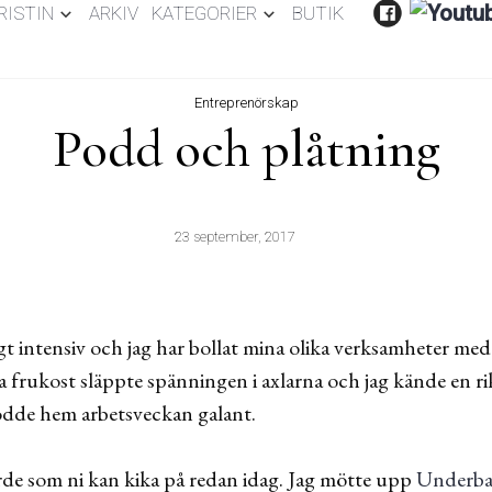
RISTIN
ARKIV
KATEGORIER
BUTIK
Entreprenörskap
Podd och plåtning
23 september, 2017
t intensiv och jag har bollat mina olika verksamheter med
 frukost släppte spänningen i axlarna och jag kände en ri
 rodde hem arbetsveckan galant.
orde som ni kan kika på redan idag. Jag mötte upp
Underba