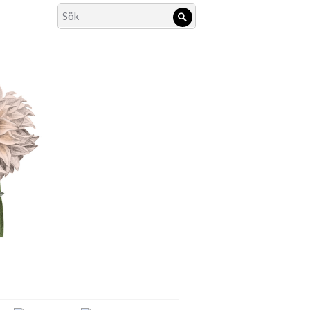
Search
Sök
for: