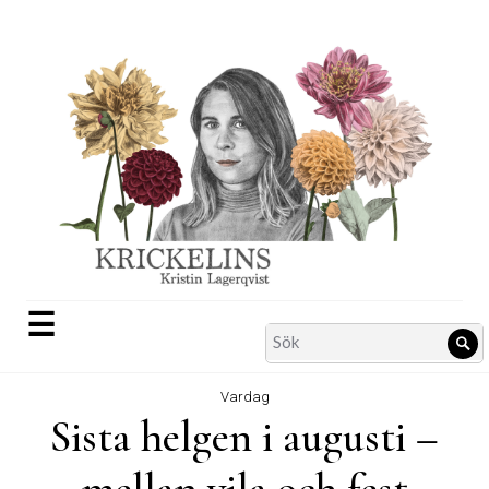
Skip
to
content
☰
Search
Sö
for:
Vardag
Sista helgen i augusti –