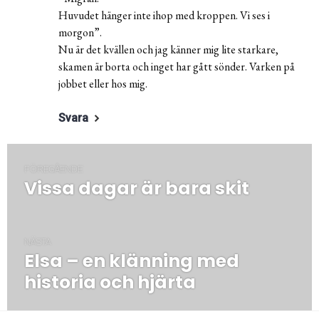
Huvudet hänger inte ihop med kroppen. Vi ses i
morgon”.
Nu är det kvällen och jag känner mig lite starkare,
skamen är borta och inget har gått sönder. Varken på
jobbet eller hos mig.
Svara
Inläggsnavigering
FÖREGÅENDE
Vissa dagar är bara skit
Föregående
post:
NÄSTA
Elsa – en klänning med
Nästa
post:
historia och hjärta