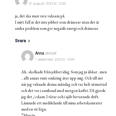
31 augusti, 2025 kl. 10:26
ja, det ska man vara vaksam på.
I mitt fall är det inte jobbet som dränerar utan det är
andra problem som ger negatib energi och dränerar.
Svara
Anna
skriver:
1 september, 2025 kl. 19:39
Ah.. skolkade från jobbet idag. Som jag ju älskar ..men
.. allt annat runt omkring äter upp mig. Och till sist
när jag vaknade denna måndag och var helt utmattad
och det var i samband med morgon kaffet. Då gjorde
jag det , i skam. I tårar och i själv bevarande drift.
Lämnade ett meddelande till mina arbetskamrater
med en vit lögn.
”Migrän.