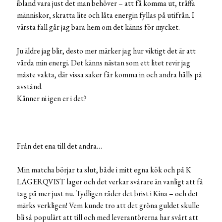
ibland vara just det man behöver – att få komma ut, träffa
människor, skratta lite och låta energin fyllas på utifrån. I
värsta fall går jag bara hem om det känns för mycket.
Ju äldre jag blir, desto mer märker jag hur viktigt det är att
vårda min energi. Det känns nästan som ett litet revir jag
måste vakta, där vissa saker får komma in och andra hålls på
avstånd.
Känner ni igen er i det?
Från det ena till det andra…
Min matcha börjar ta slut, både i mitt egna kök och på K
LAGERQVIST lager och det verkar svårare än vanligt att få
tag på mer just nu. Tydligen råder det brist i Kina – och det
märks verkligen! Vem kunde tro att det gröna guldet skulle
bli så populärt att till och med leverantörerna har svårt att