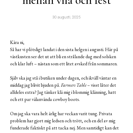
mellan vila och fest
30 augusti, 2025
Kära ni,
Så har vi plötsligt landat i den sista helgen i augusti. Här på
västkusten ser det ut att bli en strålande dag med solsken
och klar luft – nästan som ett litet avsked från sommaren.
Själv ska jag stå i butiken under dagen, och ikväll väntar en
middag jag blivit bjuden på.
Farmers Table
– visst låter det
alldeles extra? Jag tänker klä mig i blommig klänning, hatt
och ett par välanvända cowboy boots.
Om jag ska vara helt ärlig har veckan varit tung. Privata
problem har gjort mig ledsen och trött, och en del av mig
funderade faktiskt på att tacka nej. Men samtidigt kan det