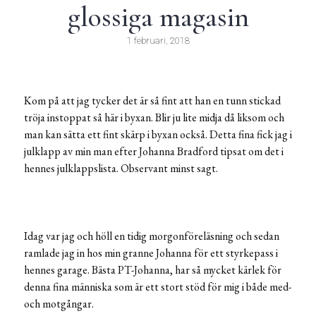
glossiga magasin
1 februari, 2018
Kom på att jag tycker det är så fint att han en tunn stickad
tröja instoppat så här i byxan. Blir ju lite midja då liksom och
man kan sätta ett fint skärp i byxan också. Detta fina fick jag i
julklapp av min man efter Johanna Bradford tipsat om det i
hennes julklappslista. Observant minst sagt.
Idag var jag och höll en tidig morgonföreläsning och sedan
ramlade jag in hos min granne Johanna för ett styrkepass i
hennes garage. Bästa PT-Johanna, har så mycket kärlek för
denna fina människa som är ett stort stöd för mig i både med-
och motgångar.