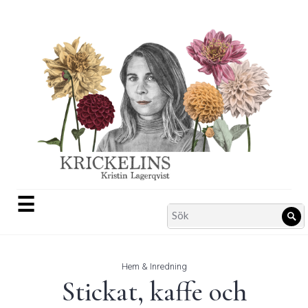
Skip
to
content
☰
Search
Sö
for:
Hem & Inredning
Stickat, kaffe och