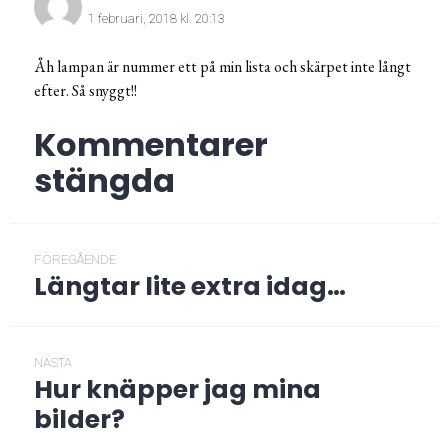
1 februari, 2018 kl. 20:13
Åh lampan är nummer ett på min lista och skärpet inte långt
efter. Så snyggt!!
Kommentarer
stängda
Inläggsnavigering
FÖREGÅENDE
Längtar lite extra idag…
Föregående
post:
NÄSTA
Hur knäpper jag mina
Nästa
post:
bilder?