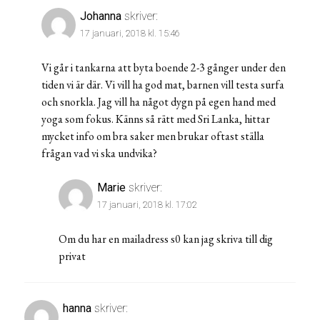
Johanna
skriver:
17 januari, 2018 kl. 15:46
Vi går i tankarna att byta boende 2-3 gånger under den
tiden vi är där. Vi vill ha god mat, barnen vill testa surfa
och snorkla. Jag vill ha något dygn på egen hand med
yoga som fokus. Känns så rätt med Sri Lanka, hittar
mycket info om bra saker men brukar oftast ställa
frågan vad vi ska undvika?
Marie
skriver:
17 januari, 2018 kl. 17:02
Om du har en mailadress s0 kan jag skriva till dig
privat
hanna
skriver: