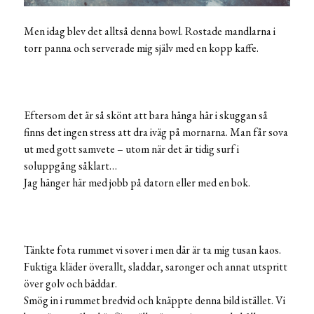
Men idag blev det alltså denna bowl. Rostade mandlarna i
torr panna och serverade mig själv med en kopp kaffe.
Eftersom det är så skönt att bara hänga här i skuggan så
finns det ingen stress att dra iväg på mornarna. Man får sova
ut med gott samvete – utom när det är tidig surf i
soluppgång såklart…
Jag hänger här med jobb på datorn eller med en bok.
Tänkte fota rummet vi sover i men där är ta mig tusan kaos.
Fuktiga kläder överallt, sladdar, saronger och annat utspritt
över golv och bäddar.
Smög in i rummet bredvid och knäppte denna bild istället. Vi