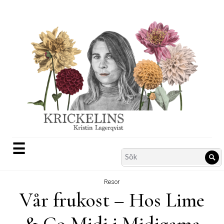
Skip
to
content
☰
Search
Sö
for:
Resor
Vår frukost – Hos Lime