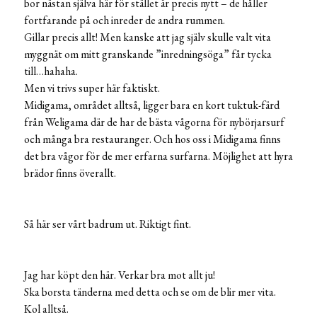
bor nästan själva här för stället är precis nytt – de håller
fortfarande på och inreder de andra rummen.
Gillar precis allt! Men kanske att jag själv skulle valt vita
myggnät om mitt granskande ”inredningsöga” får tycka
till…hahaha.
Men vi trivs super här faktiskt.
Midigama, området alltså, ligger bara en kort tuktuk-färd
från Weligama där de har de bästa vågorna för nybörjarsurf
och många bra restauranger. Och hos oss i Midigama finns
det bra vågor för de mer erfarna surfarna. Möjlighet att hyra
brädor finns överallt.
Så här ser vårt badrum ut. Riktigt fint.
Jag har köpt den här. Verkar bra mot allt ju!
Ska borsta tänderna med detta och se om de blir mer vita.
Kol alltså.