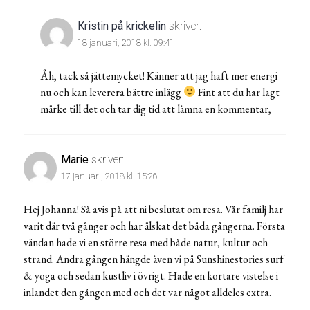
Kristin på krickelin
skriver:
18 januari, 2018 kl. 09:41
Åh, tack så jättemycket! Känner att jag haft mer energi
nu och kan leverera bättre inlägg
Fint att du har lagt
märke till det och tar dig tid att lämna en kommentar,
Marie
skriver:
17 januari, 2018 kl. 15:26
Hej Johanna! Så avis på att ni beslutat om resa. Vår familj har
varit där två gånger och har älskat det båda gångerna. Första
vändan hade vi en större resa med både natur, kultur och
strand. Andra gången hängde även vi på Sunshinestories surf
& yoga och sedan kustliv i övrigt. Hade en kortare vistelse i
inlandet den gången med och det var något alldeles extra.