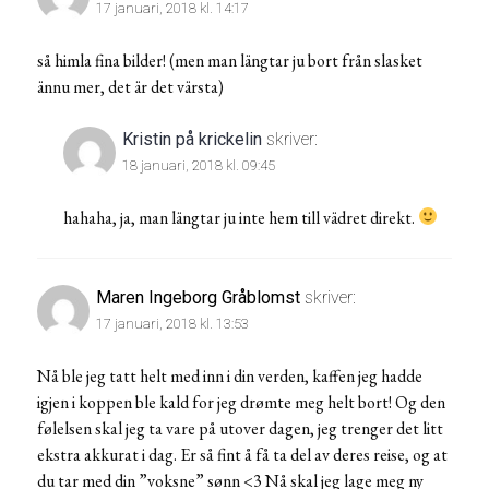
17 januari, 2018 kl. 14:17
så himla fina bilder! (men man längtar ju bort från slasket
ännu mer, det är det värsta)
Kristin på krickelin
skriver:
18 januari, 2018 kl. 09:45
hahaha, ja, man längtar ju inte hem till vädret direkt.
Maren Ingeborg Gråblomst
skriver:
17 januari, 2018 kl. 13:53
Nå ble jeg tatt helt med inn i din verden, kaffen jeg hadde
igjen i koppen ble kald for jeg drømte meg helt bort! Og den
følelsen skal jeg ta vare på utover dagen, jeg trenger det litt
ekstra akkurat i dag. Er så fint å få ta del av deres reise, og at
du tar med din ”voksne” sønn <3 Nå skal jeg lage meg ny