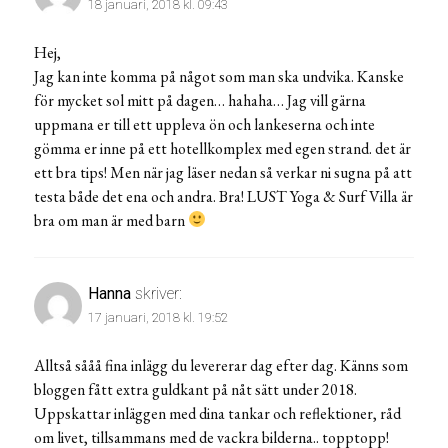
18 januari, 2018 kl. 09:43
Hej,
Jag kan inte komma på något som man ska undvika. Kanske
för mycket sol mitt på dagen… hahaha… Jag vill gärna
uppmana er till ett uppleva ön och lankeserna och inte
gömma er inne på ett hotellkomplex med egen strand. det är
ett bra tips! Men när jag läser nedan så verkar ni sugna på att
testa både det ena och andra. Bra! LUST Yoga & Surf Villa är
bra om man är med barn
Hanna
skriver:
17 januari, 2018 kl. 19:52
Alltså sååå fina inlägg du levererar dag efter dag. Känns som
bloggen fått extra guldkant på nåt sätt under 2018.
Uppskattar inläggen med dina tankar och reflektioner, råd
om livet, tillsammans med de vackra bilderna.. topptopp!