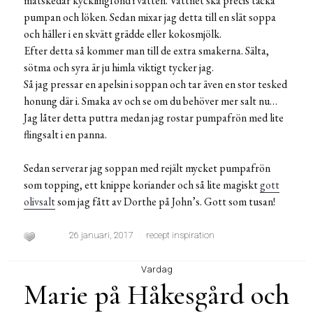
matskedar kycklingfond i vatten. Vattnet ska precis täcka
pumpan och löken. Sedan mixar jag detta till en slät soppa
och häller i en skvätt grädde eller kokosmjölk.
Efter detta så kommer man till de extra smakerna. Sälta,
sötma och syra är ju himla viktigt tycker jag.
Så jag pressar en apelsin i soppan och tar även en stor tesked
honung där i. Smaka av och se om du behöver mer salt nu…
Jag låter detta puttra medan jag rostar pumpafrön med lite
flingsalt i en panna.
Sedan serverar jag soppan med rejält mycket pumpafrön
som topping, ett knippe koriander och så lite magiskt
gott
olivsalt
som jag fått av Dorthe på John’s. Gott som tusan!
26 januari, 2017
recept inspiration
Vardag
Marie på Håkesgård och