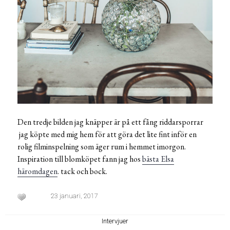
Den tredje bilden jag knäpper är på ett fång riddarsporrar
jag köpte med mig hem för att göra det lite fint inför en
rolig filminspelning som äger rum i hemmet imorgon.
Inspiration till blomköpet fann jag hos
bästa Elsa
häromdagen
. tack och bock.
23 januari, 2017
Intervjuer