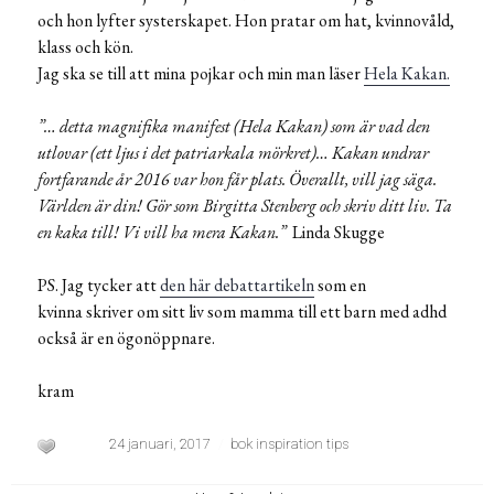
och hon lyfter systerskapet. Hon pratar om hat, kvinnovåld,
klass och kön.
Jag ska se till att mina pojkar och min man läser
Hela Kakan.
”… detta magnifika manifest (Hela Kakan) som är vad den
utlovar (ett ljus i det patriarkala mörkret)… Kakan undrar
fortfarande år 2016 var hon får plats. Överallt, vill jag säga.
Världen är din! Gör som Birgitta Stenberg och skriv ditt liv. Ta
en kaka till! Vi vill ha mera Kakan.”
Linda Skugge
PS. Jag tycker att
den här debattartikeln
som en
kvinna skriver om sitt liv som mamma till ett barn med adhd
också är en ögonöppnare.
kram
24 januari, 2017
bok inspiration tips