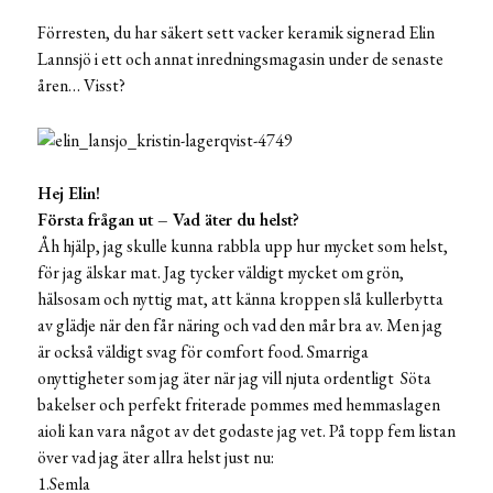
Förresten, du har säkert sett vacker keramik signerad Elin
Lannsjö i ett och annat inredningsmagasin under de senaste
åren… Visst?
Hej Elin!
Första frågan ut – Vad äter du helst?
Åh hjälp, jag skulle kunna rabbla upp hur mycket som helst,
för jag älskar mat. Jag tycker väldigt mycket om grön,
hälsosam och nyttig mat, att känna kroppen slå kullerbytta
av glädje när den får näring och vad den mår bra av. Men jag
är också väldigt svag för comfort food. Smarriga
onyttigheter som jag äter när jag vill njuta ordentligt Söta
bakelser och perfekt friterade pommes med hemmaslagen
aioli kan vara något av det godaste jag vet. På topp fem listan
över vad jag äter allra helst just nu:
1.Semla