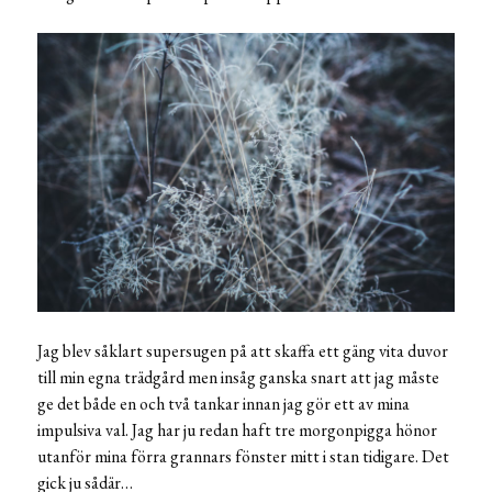
Jag blev såklart supersugen på att skaffa ett gäng vita duvor
till min egna trädgård men insåg ganska snart att jag måste
ge det både en och två tankar innan jag gör ett av mina
impulsiva val. Jag har ju redan haft tre morgonpigga hönor
utanför mina förra grannars fönster mitt i stan tidigare. Det
gick ju sådär…