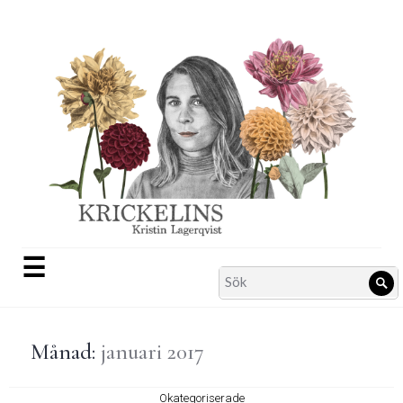
Skip
to
content
☰
Search
Sö
for:
Månad:
januari 2017
Okategoriserade