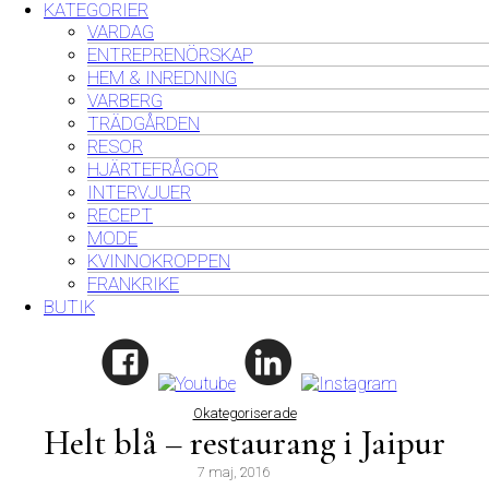
KATEGORIER
VARDAG
ENTREPRENÖRSKAP
HEM & INREDNING
VARBERG
TRÄDGÅRDEN
RESOR
HJÄRTEFRÅGOR
INTERVJUER
RECEPT
MODE
KVINNOKROPPEN
FRANKRIKE
BUTIK
Okategoriserade
Helt blå – restaurang i Jaipur
7 maj, 2016