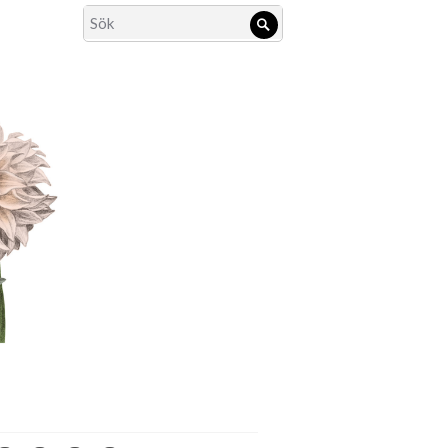
Search
Sök
for: