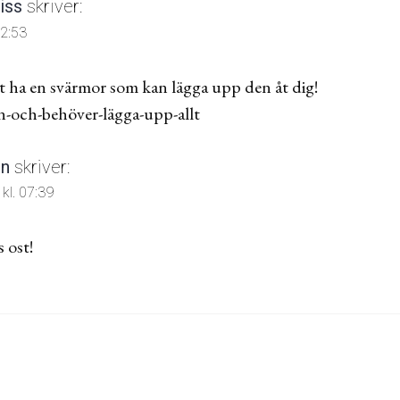
iss
skriver:
12:53
att ha en svärmor som kan lägga upp den åt dig!
n-och-behöver-lägga-upp-allt
in
skriver:
kl. 07:39
s ost!