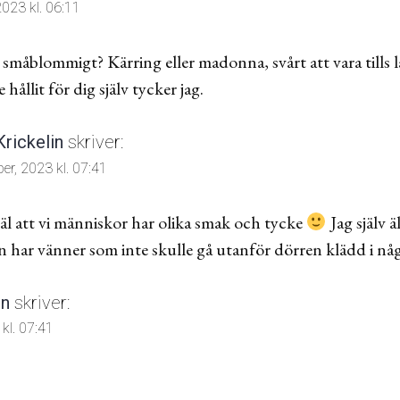
023 kl. 06:11
småblommigt? Kärring eller madonna, svårt att vara tills
llit för dig själv tycker jag.
Krickelin
skriver:
er, 2023 kl. 07:41
 väl att vi människor har olika smak och tycke
Jag själv 
har vänner som inte skulle gå utanför dörren klädd i nå
in
skriver:
kl. 07:41