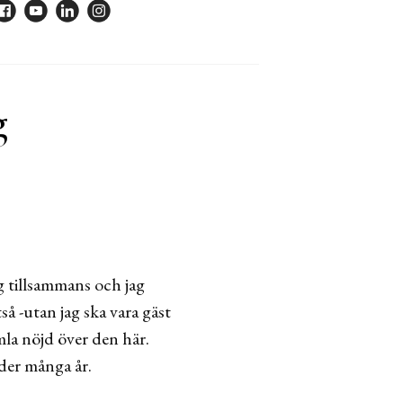
g
g tillsammans och jag
å -utan jag ska vara gäst
la nöjd över den här.
der många år.