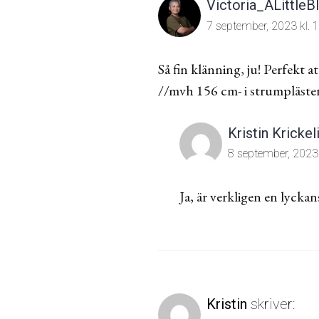
Victoria_ALittleBl
7 september, 2023 kl. 
Så fin klänning, ju! Perfekt 
//mvh 156 cm- i strumpläste
Kristin Krickel
8 september, 2023 
Ja, är verkligen en lyckan
Kristin
skriver: