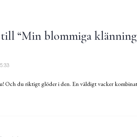
ill “
Min blommiga klänning
15:33
u! Och du riktigt glöder i den. En väldigt vacker kombina