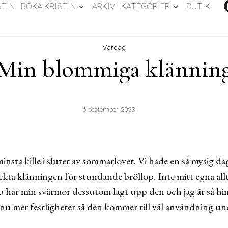
STIN
BOKA KRISTIN
ARKIV
KATEGORIER
BUTIK
Vardag
Min blommiga klännin
6 september, 2023
nsta kille i slutet av sommarlovet. Vi hade en så mysig da
kta klänningen för stundande bröllop. Inte mitt egna allts
u har min svärmor dessutom lagt upp den och jag är så him
nu mer festligheter så den kommer till väl användning un