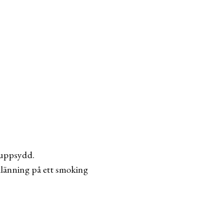
v uppsydd.
 klänning på ett smoking