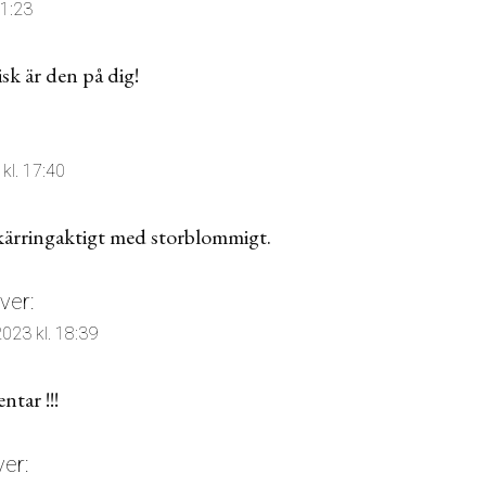
21:23
k är den på dig!
kl. 17:40
 kärringaktigt med storblommigt.
ver:
023 kl. 18:39
tar !!!
ver: