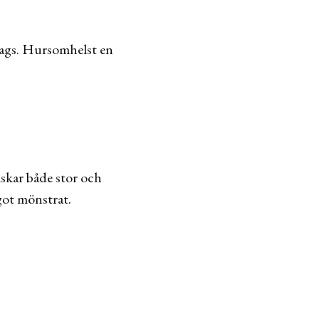
 lags. Hursomhelst en
älskar både stor och
got mönstrat.