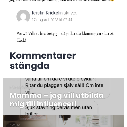
Kristin Krickelin
skriver:
17 augusti, 2023 kl. 07:44
Wow!! Vilket bra betyg – då gillar du klänningen skarpt.
Tack!
Kommentarer
stängda
Inläggsnavigering
FÖREGÅENDE
Mamma – jag vill utbilda
Föregående
post:
mig till influencer!
NÄSTA