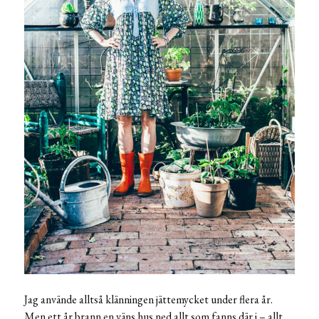
Jag använde alltså klänningen jättemycket under flera år.
Men ett år brann en väns hus ned allt som fanns där i – allt