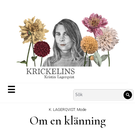
Skip
to
content
☰
Search
Sö
for:
K. LAGERQVIST
,
Mode
Om en klänning