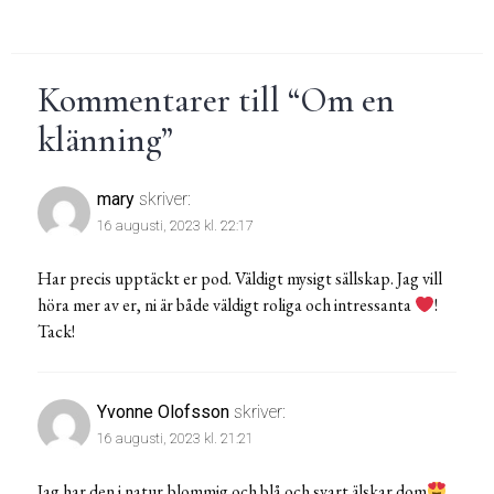
Kommentarer till “
Om en
klänning
”
mary
skriver:
16 augusti, 2023 kl. 22:17
Har precis upptäckt er pod. Väldigt mysigt sällskap. Jag vill
höra mer av er, ni är både väldigt roliga och intressanta
!
Tack!
Yvonne Olofsson
skriver:
16 augusti, 2023 kl. 21:21
Jag har den i natur,blommig och blå och svart älskar dom