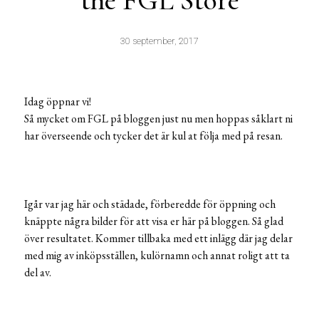
the FGL Store
30 september, 2017
Idag öppnar vi!
Så mycket om FGL på bloggen just nu men hoppas såklart ni
har överseende och tycker det är kul at följa med på resan.
Igår var jag här och städade, förberedde för öppning och
knäppte några bilder för att visa er här på bloggen. Så glad
över resultatet. Kommer tillbaka med ett inlägg där jag delar
med mig av inköpsställen, kulörnamn och annat roligt att ta
del av.