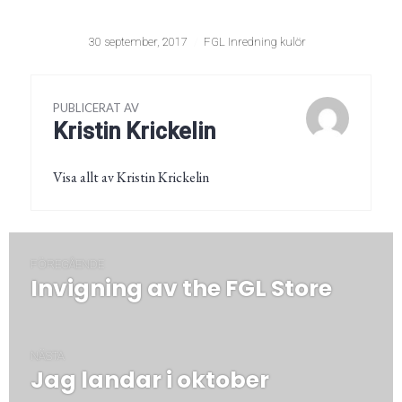
30 september, 2017
FGL Inredning kulör
PUBLICERAT AV
Kristin Krickelin
Visa allt av Kristin Krickelin
Inläggsnavigering
FÖREGÅENDE
Invigning av the FGL Store
Föregående
post:
NÄSTA
Jag landar i oktober
Nästa
post: