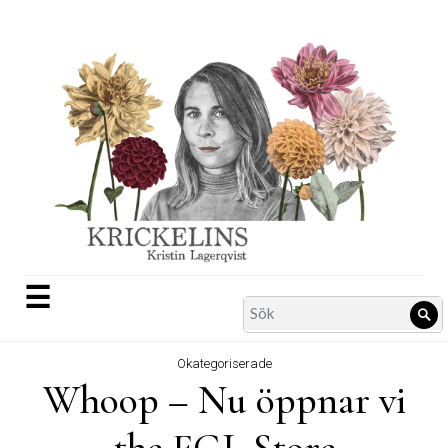
Skip
to
content
☰
Search
Sö
for:
Okategoriserade
Whoop – Nu öppnar vi