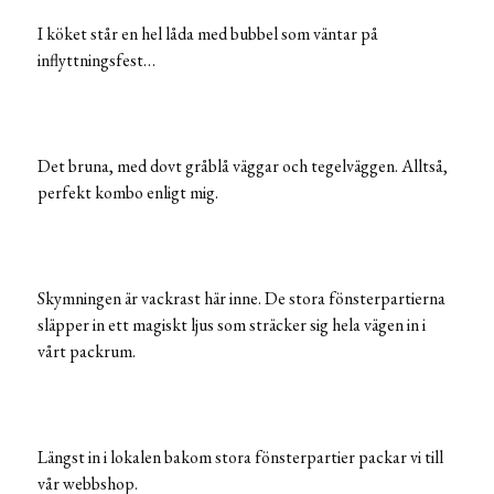
I köket står en hel låda med bubbel som väntar på
inflyttningsfest…
Det bruna, med dovt gråblå väggar och tegelväggen. Alltså,
perfekt kombo enligt mig.
Skymningen är vackrast här inne. De stora fönsterpartierna
släpper in ett magiskt ljus som sträcker sig hela vägen in i
vårt packrum.
Längst in i lokalen bakom stora fönsterpartier packar vi till
vår webbshop.